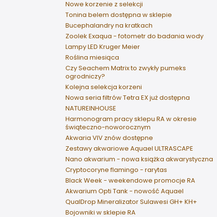
Nowe korzenie z selekcji
Tonina belem dostępna w sklepie
Bucephalandry na kratkach
Zoolek Exaqua - fotometr do badania wody
Lampy LED Kruger Meier
Roślina miesiąca
Czy Seachem Matrix to zwykły pumeks
ogrodniczy?
Kolejna selekcja korzeni
Nowa seria filtrów Tetra EX już dostępna
NATUREINHOUSE
Harmonogram pracy sklepu RA w okresie
świąteczno-noworocznym
Akwaria VIV znów dostępne
Zestawy akwariowe Aquael ULTRASCAPE
Nano akwarium - nowa książka akwarystyczna
Cryptocoryne flamingo - rarytas
Black Week - weekendowe promocje RA
Akwarium Opti Tank - nowość Aquael
QualDrop Mineralizator Sulawesi GH+ KH+
Bojowniki w sklepie RA