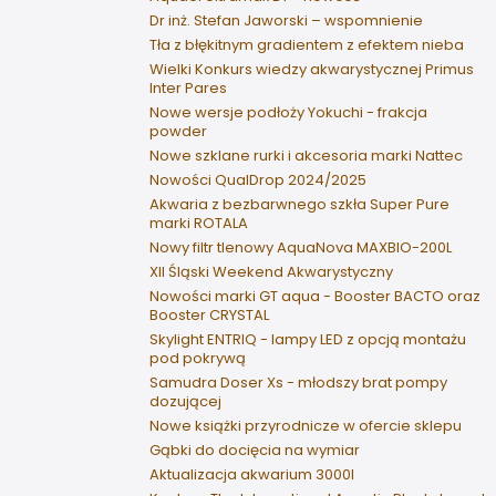
Dr inż. Stefan Jaworski – wspomnienie
Tła z błękitnym gradientem z efektem nieba
Wielki Konkurs wiedzy akwarystycznej Primus
Inter Pares
Nowe wersje podłoży Yokuchi - frakcja
powder
Nowe szklane rurki i akcesoria marki Nattec
Nowości QualDrop 2024/2025
Akwaria z bezbarwnego szkła Super Pure
marki ROTALA
Nowy filtr tlenowy AquaNova MAXBIO-200L
XII Śląski Weekend Akwarystyczny
Nowości marki GT aqua - Booster BACTO oraz
Booster CRYSTAL
Skylight ENTRIQ - lampy LED z opcją montażu
pod pokrywą
Samudra Doser Xs - młodszy brat pompy
dozującej
Nowe książki przyrodnicze w ofercie sklepu
Gąbki do docięcia na wymiar
Aktualizacja akwarium 3000l