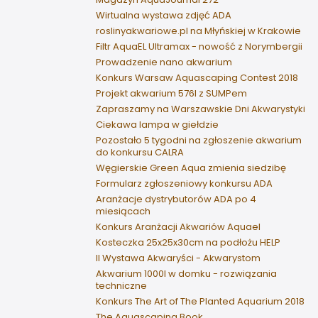
Wirtualna wystawa zdjęć ADA
roslinyakwariowe.pl na Młyńskiej w Krakowie
Filtr AquaEL Ultramax - nowość z Norymbergii
Prowadzenie nano akwarium
Konkurs Warsaw Aquascaping Contest 2018
Projekt akwarium 576l z SUMPem
Zapraszamy na Warszawskie Dni Akwarystyki
Ciekawa lampa w giełdzie
Pozostało 5 tygodni na zgłoszenie akwarium
do konkursu CALRA
Węgierskie Green Aqua zmienia siedzibę
Formularz zgłoszeniowy konkursu ADA
Aranżacje dystrybutorów ADA po 4
miesiącach
Konkurs Aranżacji Akwariów Aquael
Kosteczka 25x25x30cm na podłożu HELP
II Wystawa Akwaryści - Akwarystom
Akwarium 1000l w domku - rozwiązania
techniczne
Konkurs The Art of The Planted Aquarium 2018
The Aquascaping Book