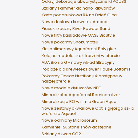
Odkryj dekoracje akwarystyczne KI POUSS
Szklany skimmer do nano-akwariów
Karta podarunkowa RA na Dzień Ojca
Nowa dostawa krewetek Amano
Piasek rzeczny River Powder Sand
Nowe filtry kaskadowe OASE BioStyle
Nowe pokarmy Shokumotsu
Klej polimerowy Aquaforest Poly glue
Kolejne modele skał i korzeni w ofercie
ADA Bio rio G - nowy wkład filtracyjny
Podłoże dla krewetek Power House Bottom F
Pokarmy Ocean Nutrition już dostępne w
naszej ofercie
Nowe modele dyfuzorów NEO
Mineralizator Aquaforest Remineralizer
Mineralizacja RO w filmie Green Aqua
Nowe zestawy akwariowe Opti z giętego szkła
w ofercie Aquael
Nowe odmiany Microsorum
Kamienie RA Stone znów dostępne
Szklany dzwon CO2