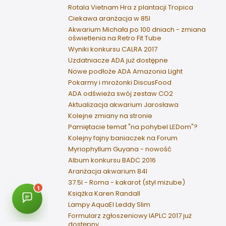
Rotala Vietnam Hra z plantacji Tropica
Ciekawa aranżacja w 85l
Akwarium Michała po 100 dniach - zmiana
oświetlenia na Retro Fit Tube
Wyniki konkursu CALRA 2017
Uzdatniacze ADA już dostępne
Nowe podłoże ADA Amazonia Light
Pokarmy i mrożonki DiscusFood
ADA odświeża swój zestaw CO2
Aktualizacja akwarium Jarosława
Kolejne zmiany na stronie
Pamiętacie temat "na pohybel LEDom"?
Kolejny fajny baniaczek na Forum
Myriophyllum Guyana - nowość
Album konkursu BADC 2016
Aranżacja akwarium 84l
37.5l - Roma - kakarot (styl mizube)
Książka Karen Randall
Lampy AquaEl Leddy Slim
Formularz zgłoszeniowy IAPLC 2017 już
dostępny