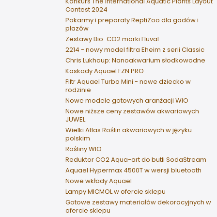
Konkurs The International Aquatic Plants Layout
Contest 2024
Pokarmy i preparaty ReptiZoo dla gadów i
płazów
Zestawy Bio-CO2 marki Fluval
2214 - nowy model filtra Eheim z serii Classic
Chris Lukhaup: Nanoakwarium słodkowodne
Kaskady Aquael FZN PRO
Filtr Aquael Turbo Mini - nowe dziecko w
rodzinie
Nowe modele gotowych aranżacji WIO
Nowe niższe ceny zestawów akwariowych
JUWEL
Wielki Atlas Roślin akwariowych w języku
polskim
Rośliny WIO
Reduktor CO2 Aqua-art do butli SodaStream
Aquael Hypermax 4500T w wersji bluetooth
Nowe wkłady Aquael
Lampy MICMOL w ofercie sklepu
Gotowe zestawy materiałów dekoracyjnych w
ofercie sklepu