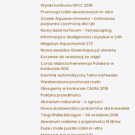
Wyniki konkursu IAPLC 2018
Promocja roślin akwariowych in-vitro
Zoolek Aquasan Immuno - Echinacea
purpurea z pomocą dla ryb
Nowy dział na Forum - Terrascaping
Informacja o dostępności i wysyłce w 24h
Magazyn AquaJournal 273
Nowa siedziba GreenAqua już otwarta
Korzenie do aranżacji ze zdjęć
Coraz słabsza frekwencja Polaków w
konkursie ADA
Karmnik automatyczny Tetra myFeeder
Weekendowa promocja roslin
Głosujemy w konkursie CALRA 2018
Polityka prywatności
Akwarium naturalne - o zgrozo!
Nowa dostawa liści i pokarmów dla krewetek
Targi Water&Dragon - 09 września 2018
Akwarium roślinne o pojemności 16 litrów
Duże i małe puszki roślin in-vitro
Magazyn AquaJournal 272