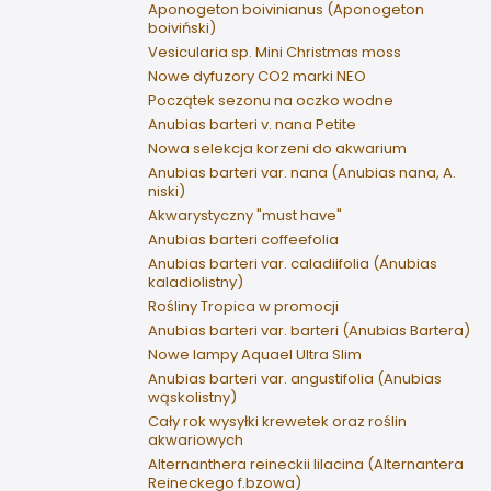
Aponogeton boivinianus (Aponogeton
boiviński)
Vesicularia sp. Mini Christmas moss
Nowe dyfuzory CO2 marki NEO
Początek sezonu na oczko wodne
Anubias barteri v. nana Petite
Nowa selekcja korzeni do akwarium
Anubias barteri var. nana (Anubias nana, A.
niski)
Akwarystyczny "must have"
Anubias barteri coffeefolia
Anubias barteri var. caladiifolia (Anubias
kaladiolistny)
Rośliny Tropica w promocji
Anubias barteri var. barteri (Anubias Bartera)
Nowe lampy Aquael Ultra Slim
Anubias barteri var. angustifolia (Anubias
wąskolistny)
Cały rok wysyłki krewetek oraz roślin
akwariowych
Alternanthera reineckii lilacina (Alternantera
Reineckego f.bzowa)