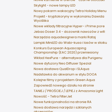
Skylight - nowe lampy LED
Nowy pokarm wakacyjny Tetra Holiday Menu
Projekt - kryptokoryny w wykonaniu Dawida
Wyciślika
Nowe wkłady filtracyjne Hyper- i Prime pore
Jebao Doser 3.4 - dozownik nawozów z wifi
Narzędzia aquadesignera marki Rataj
Lampki MiniLED do Wabi-kusa i lasów w słoiku
Konkurs European Aquascaping
Championship (EAC 2020) przeniesiony
Wkład HexPure - alternatywa dla Purigenu
Nowe dyfuzory Neo Diffuser Spezial
Nowa dostawa QualDrop i SLAqua
Nadstawka do akwarium w stylu DOOA
Kolejne filmy z projektem Green Aqua
Zapowiedź nowego działu na stronie
TANIEJ / PROŚCIEJ / LEPIEJ z Amazonia Light
Nowość - Tetra FilterJet
Nowe funkcjonalności na stronie RA
Nowa dostawa narzędzi i szklanych
akcesoriów