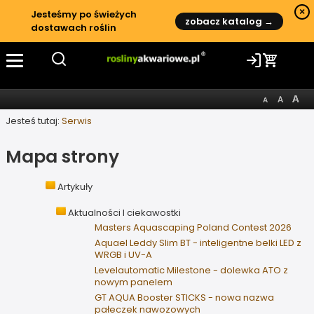
×
Jesteśmy po świeżych
zobacz katalog →
dostawach roślin
Jesteś tutaj:
Serwis
Mapa strony
Artykuły
Aktualności I ciekawostki
Masters Aquascaping Poland Contest 2026
Aquael Leddy Slim BT - inteligentne belki LED z
WRGB i UV-A
Levelautomatic Milestone - dolewka ATO z
nowym panelem
GT AQUA Booster STICKS - nowa nazwa
pałeczek nawozowych