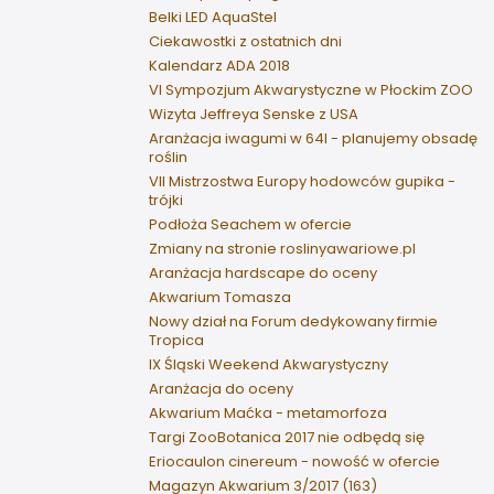
Belki LED AquaStel
Ciekawostki z ostatnich dni
Kalendarz ADA 2018
VI Sympozjum Akwarystyczne w Płockim ZOO
Wizyta Jeffreya Senske z USA
Aranżacja iwagumi w 64l - planujemy obsadę
roślin
VII Mistrzostwa Europy hodowców gupika -
trójki
Podłoża Seachem w ofercie
Zmiany na stronie roslinyawariowe.pl
Aranżacja hardscape do oceny
Akwarium Tomasza
Nowy dział na Forum dedykowany firmie
Tropica
IX Śląski Weekend Akwarystyczny
Aranżacja do oceny
Akwarium Maćka - metamorfoza
Targi ZooBotanica 2017 nie odbędą się
Eriocaulon cinereum - nowość w ofercie
Magazyn Akwarium 3/2017 (163)