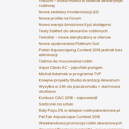
Yokuchi - nowa marka w świecie akwarystyki
roślinnej
Nowe zestawy modernizacji LED
Nowe profile na Forum
Nowa wersja Amazonia II już dostępna
Testy Salifert do akwariów roślinnych
Twinstar - nowe sterylizatory w ofercie
Nowe opakowania Platinum Soil
Polish Aquascaping Contest 2019 jednak bez
eiliminacji
Taśma do mocowania roślin
Aqua Clean AC - japoński purigen
Michał Adamek w programie TVP
Kolejne projekty Studia Aranżacji Akwarium
Wysyłka w 24h do paczkomatu + darmowa
dostawa
Konkurs CIAC 2018 - zapowiedź
Sadzonki na sztuki
Raty Payu 0% w sklepie roslinyakwariowe.pl
Pet Fair Aquascape Contest 2019
Weekendowa promocja roślin akwariowych