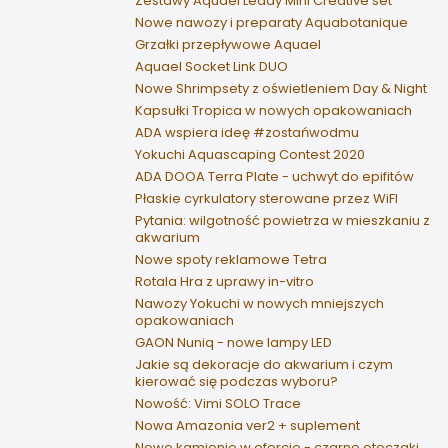
Zestawy Aquael Leddy Mini Creative set
Nowe nawozy i preparaty Aquabotanique
Grzałki przepływowe Aquael
Aquael Socket Link DUO
Nowe Shrimpsety z oświetleniem Day & Night
Kapsułki Tropica w nowych opakowaniach
ADA wspiera ideę #zostańwodmu
Yokuchi Aquascaping Contest 2020
ADA DOOA Terra Plate - uchwyt do epifitów
Płaskie cyrkulatory sterowane przez WiFI
Pytania: wilgotność powietrza w mieszkaniu z
akwarium
Nowe spoty reklamowe Tetra
Rotala Hra z uprawy in-vitro
Nawozy Yokuchi w nowych mniejszych
opakowaniach
GAON Nuniq - nowe lampy LED
Jakie są dekoracje do akwarium i czym
kierować się podczas wyboru?
Nowość: Vimi SOLO Trace
Nowa Amazonia ver2 + suplement
Nowe kamienie w ofercie - czarne otoczaki