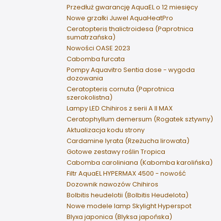
Przedłuż gwarancję AquaEL o 12 miesięcy
Nowe grzałki Juwel AquaHeatPro
Ceratopteris thalictroidesa (Paprotnica
sumatrzańska)
Nowości OASE 2023
Cabomba furcata
Pompy Aquavitro Sentia dose - wygoda
dozowania
Ceratopteris cornuta (Paprotnica
szerokolistna)
Lampy LED Chihiros z serii A II MAX
Ceratophyllum demersum (Rogatek sztywny)
Aktualizacja kodu strony
Cardamine lyrata (Rzeżucha lirowata)
Gotowe zestawy roślin Tropica
Cabomba caroliniana (Kabomba karolińska)
Filtr AquaEL HYPERMAX 4500 - nowość
Dozownik nawozów Chihiros
Bolbitis heudelotii (Bolbitis Heudelota)
Nowe modele lamp Skylight Hyperspot
Blyxa japonica (Blyksa japońska)