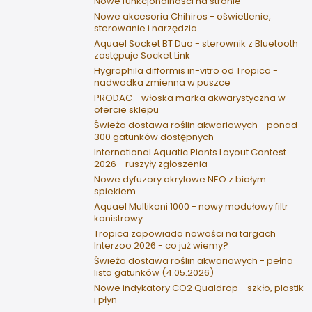
Nowe funkcjonalności na stronie
Nowe akcesoria Chihiros - oświetlenie,
sterowanie i narzędzia
Aquael Socket BT Duo - sterownik z Bluetooth
zastępuje Socket Link
Hygrophila difformis in-vitro od Tropica -
nadwodka zmienna w puszce
PRODAC - włoska marka akwarystyczna w
ofercie sklepu
Świeża dostawa roślin akwariowych - ponad
300 gatunków dostępnych
International Aquatic Plants Layout Contest
2026 - ruszyły zgłoszenia
Nowe dyfuzory akrylowe NEO z białym
spiekiem
Aquael Multikani 1000 - nowy modułowy filtr
kanistrowy
Tropica zapowiada nowości na targach
Interzoo 2026 - co już wiemy?
Świeża dostawa roślin akwariowych - pełna
lista gatunków (4.05.2026)
Nowe indykatory CO2 Qualdrop - szkło, plastik
i płyn