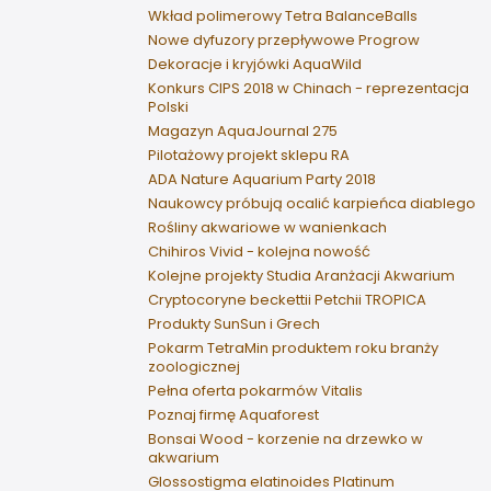
Wkład polimerowy Tetra BalanceBalls
Nowe dyfuzory przepływowe Progrow
Dekoracje i kryjówki AquaWild
Konkurs CIPS 2018 w Chinach - reprezentacja
Polski
Magazyn AquaJournal 275
Pilotażowy projekt sklepu RA
ADA Nature Aquarium Party 2018
Naukowcy próbują ocalić karpieńca diablego
Rośliny akwariowe w wanienkach
Chihiros Vivid - kolejna nowość
Kolejne projekty Studia Aranżacji Akwarium
Cryptocoryne beckettii Petchii TROPICA
Produkty SunSun i Grech
Pokarm TetraMin produktem roku branży
zoologicznej
Pełna oferta pokarmów Vitalis
Poznaj firmę Aquaforest
Bonsai Wood - korzenie na drzewko w
akwarium
Glossostigma elatinoides Platinum