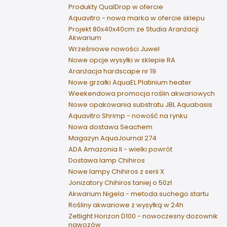
Produkty QualDrop w ofercie
Aquavitro - nowa marka w ofercie sklepu
Projekt 80x40x40cm ze Studia Aranżacji
Akwarium
Wrześniowe nowości Juwel
Nowe opcje wysyłki w sklepie RA
Aranżacja hardscape nr 19
Nowe grzałki AquaEL Platinium heater
Weekendowa promocja roślin akwariowych
Nowe opakowania substratu JBL Aquabasis
Aquavitro Shrimp - nowość na rynku
Nowa dostawa Seachem
Magazyn AquaJournal 274
ADA Amazonia II - wielki powrót
Dostawa lamp Chihiros
Nowe lampy Chihiros z serii X
Jonizatory Chihiros taniej o 50zł
Akwarium Nigela - metoda suchego startu
Rośliny akwariowe z wysyłką w 24h
Zetlight Horizon D100 - nowoczesny dozownik
nawozów