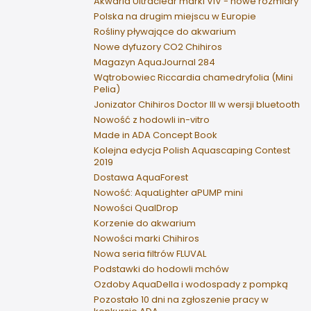
Akwaria Ultraclear marki VIV - nowe rozmiary
Polska na drugim miejscu w Europie
Rośliny pływające do akwarium
Nowe dyfuzory CO2 Chihiros
Magazyn AquaJournal 284
Wątrobowiec Riccardia chamedryfolia (Mini
Pelia)
Jonizator Chihiros Doctor III w wersji bluetooth
Nowość z hodowli in-vitro
Made in ADA Concept Book
Kolejna edycja Polish Aquascaping Contest
2019
Dostawa AquaForest
Nowość: AquaLighter aPUMP mini
Nowości QualDrop
Korzenie do akwarium
Nowości marki Chihiros
Nowa seria filtrów FLUVAL
Podstawki do hodowli mchów
Ozdoby AquaDella i wodospady z pompką
Pozostało 10 dni na zgłoszenie pracy w