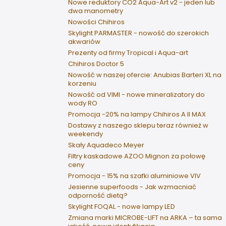
Nowe reduktory CO2 Aqua-Art v2 - jeden lub
dwa manometry
Nowości Chihiros
Skylight PARMASTER - nowość do szerokich
akwariów
Prezenty od firmy Tropical i Aqua-art
Chihiros Doctor 5
Nowość w naszej ofercie: Anubias Barteri XL na
korzeniu
Nowość od VIMI - nowe mineralizatory do
wody RO
Promocja -20% na lampy Chihiros A II MAX
Dostawy z naszego sklepu teraz również w
weekendy
Skały Aquadeco Meyer
Filtry kaskadowe AZOO Mignon za połowę
ceny
Promocja - 15% na szafki aluminiowe VIV
Jesienne superfoods - Jak wzmacniać
odporność dietą?
Skylight FOQAL - nowe lampy LED
Zmiana marki MICROBE-LIFT na ARKA – ta sama