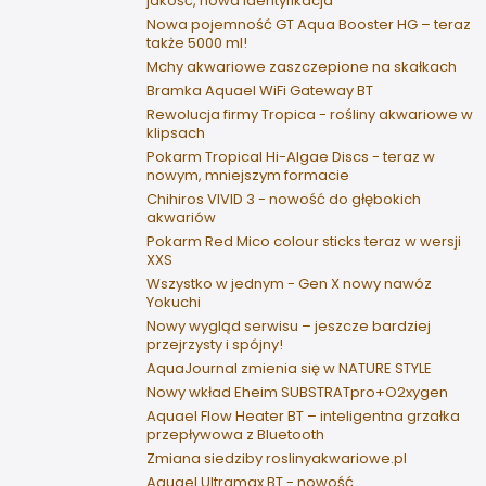
jakość, nowa identyfikacja
Nowa pojemność GT Aqua Booster HG – teraz
także 5000 ml!
Mchy akwariowe zaszczepione na skałkach
Bramka Aquael WiFi Gateway BT
Rewolucja firmy Tropica - rośliny akwariowe w
klipsach
Pokarm Tropical Hi-Algae Discs - teraz w
nowym, mniejszym formacie
Chihiros VIVID 3 - nowość do głębokich
akwariów
Pokarm Red Mico colour sticks teraz w wersji
XXS
Wszystko w jednym - Gen X nowy nawóz
Yokuchi
Nowy wygląd serwisu – jeszcze bardziej
przejrzysty i spójny!
AquaJournal zmienia się w NATURE STYLE
Nowy wkład Eheim SUBSTRATpro+O2xygen
Aquael Flow Heater BT – inteligentna grzałka
przepływowa z Bluetooth
Zmiana siedziby roslinyakwariowe.pl
Aquael Ultramax BT - nowość