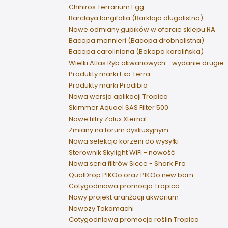
Chihiros Terrarium Egg
Barclaya longifolia (Barklaja długolistna)
Nowe odmiany gupików w ofercie sklepu RA
Bacopa monnieri (Bacopa drobnolistna)
Bacopa caroliniana (Bakopa karolińska)
Wielki Atlas Ryb akwariowych - wydanie drugie
Produkty marki Exo Terra
Produkty marki Prodibio
Nowa wersja aplikacji Tropica
Skimmer Aquael SAS Filter 500
Nowe filtry Zolux Xternal
Zmiany na forum dyskusyjnym
Nowa selekcja korzeni do wysyłki
Sterownik Skylight WiFi - nowość
Nowa seria filtrów Sicce - Shark Pro
QualDrop PIKOo oraz PIKOo new born
Cotygodniowa promocja Tropica
Nowy projekt aranżacji akwarium
Nawozy Tokamachi
Cotygodniowa promocja roślin Tropica