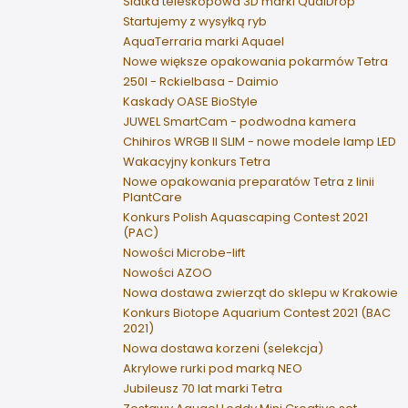
Siatka teleskopowa 3D marki QualDrop
Startujemy z wysyłką ryb
AquaTerraria marki Aquael
Nowe większe opakowania pokarmów Tetra
250l - Rckielbasa - Daimio
Kaskady OASE BioStyle
JUWEL SmartCam - podwodna kamera
Chihiros WRGB II SLIM - nowe modele lamp LED
Wakacyjny konkurs Tetra
Nowe opakowania preparatów Tetra z linii
PlantCare
Konkurs Polish Aquascaping Contest 2021
(PAC)
Nowości Microbe-lift
Nowości AZOO
Nowa dostawa zwierząt do sklepu w Krakowie
Konkurs Biotope Aquarium Contest 2021 (BAC
2021)
Nowa dostawa korzeni (selekcja)
Akrylowe rurki pod marką NEO
Jubileusz 70 lat marki Tetra