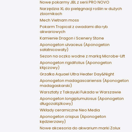
Nowe pokarmy JBL z serii PRO NOVO
Narzędzia XL do pielęgnacji roślin w dużych
zbiornikach
Mech Vietnam moss
Pokarm Tropical z owadami dla ryb
akwariowych
Kamienie Dragon i Scenery Stone
Aponogeton ulvaceus (Aponogeton
sałatnicowaty)
Sezon na oczko wodne z marką Microbe-Lift
Aponogeton rigidifolius (Aponogeton
kłączowy)
Grzałka Aquael Ultra Heater Day&Night
Aponogeton madagascariensis (Aponogeton
madagaskarski)
Warsztaty z Takayuki Fukada w Warszawie
Aponogeton longiplumulosus (Aponogeton
długozalążkowy)
Wkłady ceramiczne Neo Media
Aponogeton crispus (Aponogeton
kędzierzawy)
Nowe akcesoria do akwarium marki Zolux