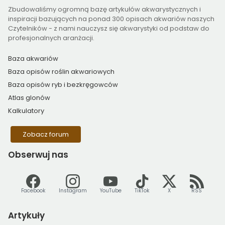
Zbudowaliśmy ogromną bazę artykułów akwarystycznych i
inspiracji bazujących na ponad 300 opisach akwariów naszych
Czytelników - z nami nauczysz się akwarystyki od podstaw do
profesjonalnych aranżacji.
Baza akwariów
Baza opisów roślin akwariowych
Baza opisów ryb i bezkręgowców
Atlas glonów
Kalkulatory
Zobacz forum
Obserwuj
nas
Facebook
Instagram
YouTube
TikTok
X
RSS
Artykuły