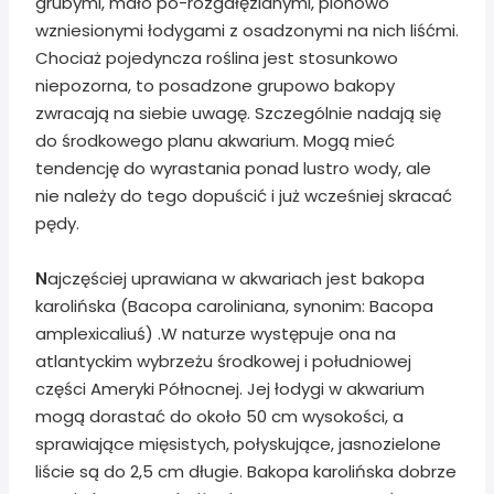
grubymi, mało po-rozgałęzianymi, pionowo
wzniesionymi łodygami z osadzonymi na nich liśćmi.
Chociaż pojedyncza roślina jest stosunkowo
niepozorna, to posadzone grupowo bakopy
zwracają na siebie uwagę. Szczególnie nadają się
do środkowego planu akwarium. Mogą mieć
tendencję do wyrastania ponad lustro wody, ale
nie należy do tego dopuścić i już wcześniej skracać
pędy.
N
ajczęściej uprawiana w akwariach jest bakopa
karolińska (Bacopa caroliniana, synonim: Bacopa
amplexicaliuś) .W naturze występuje ona na
atlantyckim wybrzeżu środkowej i południowej
części Ameryki Północnej. Jej łodygi w akwarium
mogą dorastać do około 50 cm wysokości, a
sprawiające mięsistych, połyskujące, jasnozielone
liście są do 2,5 cm długie. Bakopa karolińska dobrze