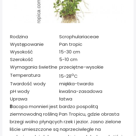
Rodzina
Scrophulariaceae
Występowanie
Pan tropic
Wysokość
15-30 cm
Szerokość
5-10 cm
Wymagania świetlne
przeciętne-wysokie
Temperatura
o
15-28
C
Twardość wody
miękka-twarda
pH wody
kwaśna-zasadowa
Uprawa
łatwa
B
acopa monnieri jest bardzo pospolitą
ziemnowodną rośliną Pan Tropicu, gdzie obrasta
brzegi wolno płynących rzek i jezior. Jasno zielone
liście umieszczone są naprzeciwlegle na