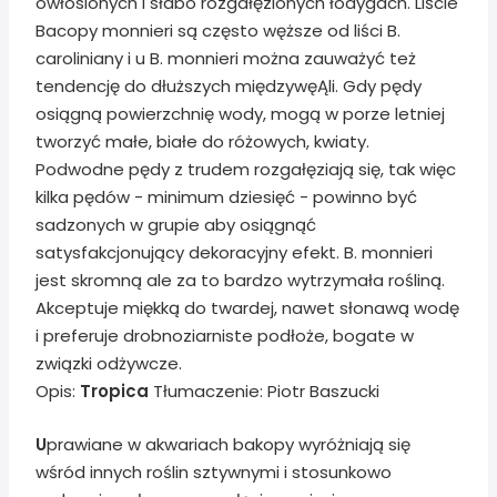
owłosionych i słabo rozgałęzionych łodygach. Liście
Bacopy monnieri są często węższe od liści B.
caroliniany i u B. monnieri można zauważyć też
tendencję do dłuższych międzywęĄli. Gdy pędy
osiągną powierzchnię wody, mogą w porze letniej
tworzyć małe, białe do różowych, kwiaty.
Podwodne pędy z trudem rozgałęziają się, tak więc
kilka pędów - minimum dziesięć - powinno być
sadzonych w grupie aby osiągnąć
satysfakcjonujący dekoracyjny efekt. B. monnieri
jest skromną ale za to bardzo wytrzymała rośliną.
Akceptuje miękką do twardej, nawet słonawą wodę
i preferuje drobnoziarniste podłoże, bogate w
związki odżywcze.
Opis:
Tropica
Tłumaczenie: Piotr Baszucki
U
prawiane w akwariach bakopy wyróżniają się
wśród innych roślin sztywnymi i stosunkowo