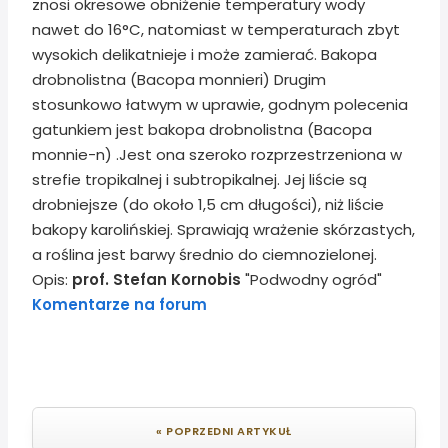
znosi okresowe obniżenie temperatury wody
nawet do 16°C, natomiast w temperaturach zbyt
wysokich delikatnieje i może zamierać. Bakopa
drobnolistna (Bacopa monnieri) Drugim
stosunkowo łatwym w uprawie, godnym polecenia
gatunkiem jest bakopa drobnolistna (Bacopa
monnie-n) .Jest ona szeroko rozprzestrzeniona w
strefie tropikalnej i subtropikalnej. Jej liście są
drobniejsze (do około 1,5 cm długości), niż liście
bakopy karolińskiej. Sprawiają wrażenie skórzastych,
a roślina jest barwy średnio do ciemnozielonej.
Opis:
prof. Stefan Kornobis
"Podwodny ogród"
Komentarze na forum
« POPRZEDNI ARTYKUŁ