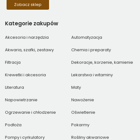
Zobacz sklep
Kategorie
zakupów
Akcesoria i narzędzia
Automatyzacja
Akwaria, szafki, zestawy
Chemia i preparaty
Filtracja
Dekoracje, korzenie, kamienie
Krewetki i akcesoria
Lekarstwa i witaminy
Literatura
Maty
Napowietrzanie
Nawożenie
Ogrzewanie i chłodzenie
Oświetlenie
Podłoża
Pokarmy
Pompy i cyrkulatory
Rośliny akwariowe