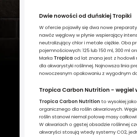
Dwie nowości od duńskiej Tropiki
W ofercie pojawiły się dwa nowe prepar
nawóz węglowy w płynie wspierający intens
neutralizujący chlor i metale ciężkie. Oba 
pojemnościowych: 125 lub 150 ml, 300 ml or
Marka
Tropica
od lat znana jest z hodowli 
dla akwarystyki roślinnej. Najnowsza linia
nowoczesnym opakowaniu z wygodnym d
Tropica Carbon Nutrition - węgiel 
Tropica Carbon Nutrition
to wysokiej jak
organicznego dla roślin akwariowych. Węg
roślin stanowi niemal połowę masy całkowi
W akwariach o gęstej obsadzie roślinnej cz
akwaryści stosują wtedy systemy CO2, jed