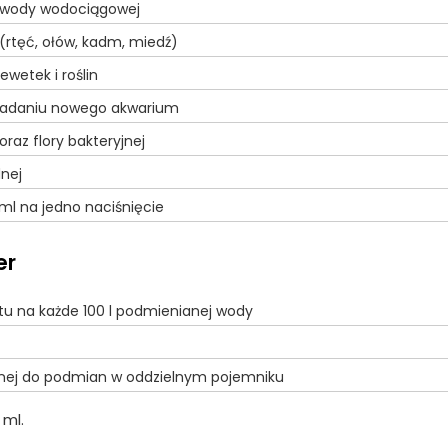
 wody wodociągowej
 (rtęć, ołów, kadm, miedź)
ewetek i roślin
kładaniu nowego akwarium
az flory bakteryjnej
nej
l na jedno naciśnięcie
er
tu na każde 100 l podmienianej wody
onej do podmian w oddzielnym pojemniku
 ml.