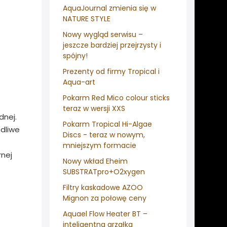
AquaJournal zmienia się w
NATURE STYLE
Nowy wygląd serwisu –
jeszcze bardziej przejrzysty i
spójny!
Prezenty od firmy Tropical i
Aqua-art
Pokarm Red Mico colour sticks
teraz w wersji XXS
dnej.
Pokarm Tropical Hi-Algae
dliwe
Discs - teraz w nowym,
mniejszym formacie
rnej
Nowy wkład Eheim
SUBSTRATpro+O2xygen
Filtry kaskadowe AZOO
Mignon za połowę ceny
Aquael Flow Heater BT –
inteligentna grzałka