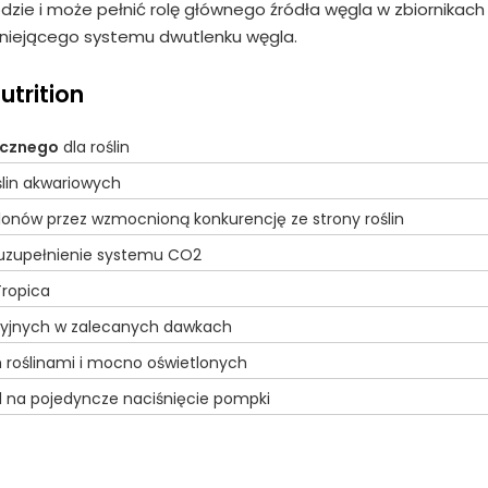
zie i może pełnić rolę głównego źródła węgla w zbiornikach
stniejącego systemu dwutlenku węgla.
trition
icznego
dla roślin
ślin akwariowych
lonów przez wzmocnioną konkurencję ze strony roślin
 uzupełnienie systemu CO2
Tropica
ltracyjnych w zalecanych dawkach
 roślinami i mocno oświetlonych
l na pojedyncze naciśnięcie pompki