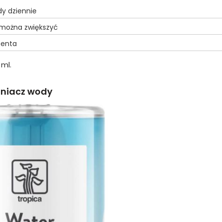
dy dziennie
ę można zwiększyć
centa
 ml.
tniacz wody