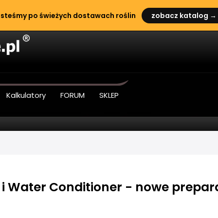
steśmy po świeżych dostawach roślin
zobacz katalog →
Kalkulatory
FORUM
SKLEP
 i Water Conditioner - nowe prepar