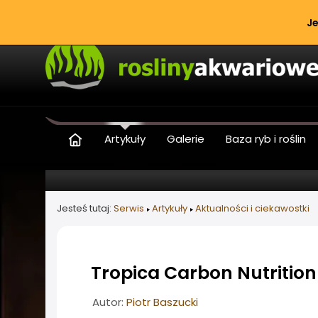
Je
Artykuły
Galerie
Baza ryb i roślin
Jesteś tutaj:
Serwis
Artykuły
Aktualności i ciekawostki
Tropica Carbon Nutrition
Informacje o artykule
Autor:
Piotr Baszucki