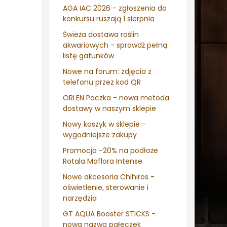
AGA IAC 2026 - zgłoszenia do
konkursu ruszają 1 sierpnia
Świeża dostawa roślin
akwariowych - sprawdź pełną
listę gatunków
Nowe na forum: zdjęcia z
telefonu przez kod QR
ORLEN Paczka - nowa metoda
dostawy w naszym sklepie
Nowy koszyk w sklepie -
wygodniejsze zakupy
Promocja -20% na podłoże
Rotala Maflora Intense
Nowe akcesoria Chihiros -
oświetlenie, sterowanie i
narzędzia
GT AQUA Booster STICKS -
nowa nazwa pałeczek