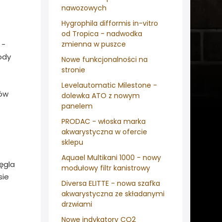
nawozowych
Hygrophila difformis in-vitro
od Tropica - nadwodka
-
zmienna w puszce
ody
Nowe funkcjonalności na
stronie
Levelautomatic Milestone -
iów
dolewka ATO z nowym
panelem
PRODAC - włoska marka
akwarystyczna w ofercie
sklepu
Aquael Multikani 1000 - nowy
ęgla
modułowy filtr kanistrowy
sie
Diversa ELITTE - nowa szafka
akwarystyczna ze składanymi
drzwiami
Nowe indykatory CO2