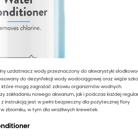
lny uzdatniacz wody przeznaczony do akwarystyki słodkowo
stosowany do dezynfekcji wody wodociągowej oraz wiąże szko
ź - które mogą zagrażać zdrowiu organizmów wodnych.
y zakładaniu nowego akwarium, jak i podczas każdej regula
instrukcją jest w pełni bezpieczny dla pożytecznej flory
t w zbiorniku, w tym dla wrażliwych krewetek.
nditioner