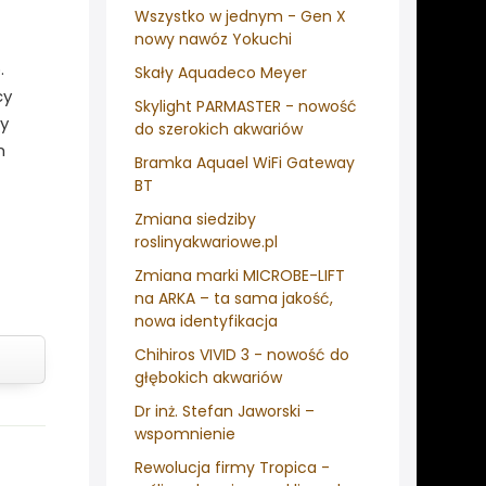
Wszystko w jednym - Gen X
nowy nawóz Yokuchi
.
Skały Aquadeco Meyer
cy
Skylight PARMASTER - nowość
y
do szerokich akwariów
m
Bramka Aquael WiFi Gateway
BT
Zmiana siedziby
roslinyakwariowe.pl
Zmiana marki MICROBE-LIFT
na ARKA – ta sama jakość,
nowa identyfikacja
Chihiros VIVID 3 - nowość do
głębokich akwariów
Dr inż. Stefan Jaworski –
wspomnienie
Rewolucja firmy Tropica -