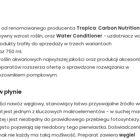
aty od renomowanego producenta
Tropica
:
Carbon Nutrition
ywny wzrost roślin, oraz
Water Conditioner
- uzdatniacz w
produkty trafiły do sprzedaży w trzech wariantach
az 750 ml.
roślin akwariowych najwyższej jakości oraz produkcji akcesor
 preparatów rozszerza ofertę o sprawdzone rozwiązania w
ozownikiem pompkowym.
w płynie
ości nawóz węglowy, stanowiący łatwo przyswajalne źródło w
iel jest jednym z kluczowych makroelementów - w suchej ma
tej i jest niezbędny do prawidłowego przebiegu fotosyntezy.
ęsto pojawiają się niedobory tego pierwiastka. Doświadczeni
nak nie każdy ma taką możliwość. Preparat zawiera
węgiel