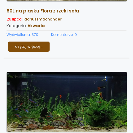
60L na piasku Flora z rzeki soła
26 lipca |
dariuszmachander
Kategoria:
Akwaria
Wyświetlenia: 370
Komentarze: 0
czytaj więcej...