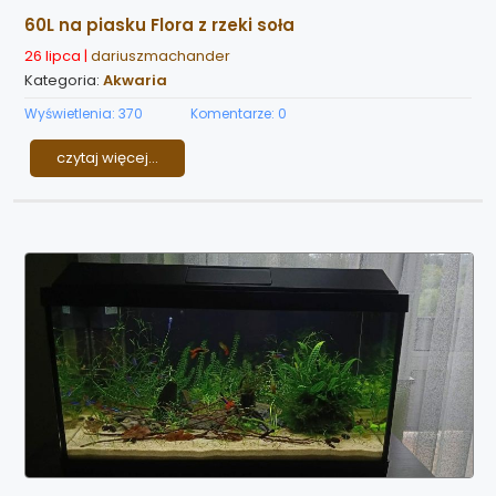
60L na piasku Flora z rzeki soła
26 lipca |
dariuszmachander
Kategoria:
Akwaria
Wyświetlenia: 370
Komentarze: 0
czytaj więcej...