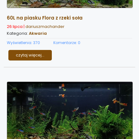
60L na piasku Flora z rzeki soła
26 lipca |
dariuszmachander
Kategoria:
Akwaria
Wyświetlenia: 370
Komentarze: 0
czytaj więcej...