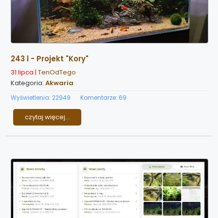
243 l - Projekt "Kory"
31 lipca |
TenOdTego
Kategoria:
Akwaria
Wyświetlenia: 22949
Komentarze: 69
czytaj więcej...