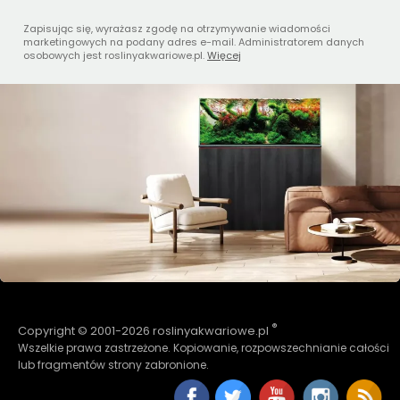
Zapisując się, wyrażasz zgodę na otrzymywanie wiadomości
marketingowych na podany adres e-mail. Administratorem danych
osobowych jest roslinyakwariowe.pl.
Więcej
®
Copyright © 2001-2026 roslinyakwariowe.pl
Wszelkie prawa zastrzeżone. Kopiowanie, rozpowszechnianie całości
lub fragmentów strony zabronione.