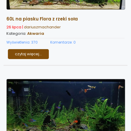
60L na piasku Flora z rzeki soła
26 lipca |
dariuszmachander
Kategoria:
Akwaria
Wyświetlenia: 370
Komentarze: 0
czytaj więcej...