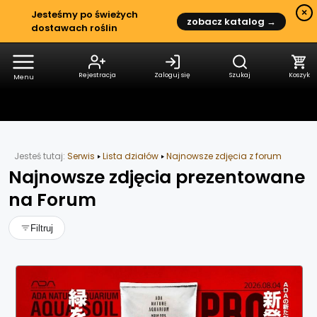
×
Jesteśmy po świeżych
zobacz katalog →
dostawach roślin
Rejestracja
Zaloguj się
Szukaj
Koszyk
Menu
Działy
Posty
Galerie
Niezbędnik
Jesteś tutaj:
Serwis
Lista działów
Najnowsze zdjęcia z forum
Najnowsze zdjęcia prezentowane
na Forum
Filtruj