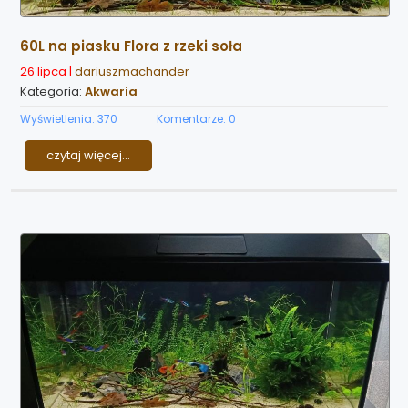
60L na piasku Flora z rzeki soła
26 lipca |
dariuszmachander
Kategoria:
Akwaria
Wyświetlenia: 370
Komentarze: 0
czytaj więcej...