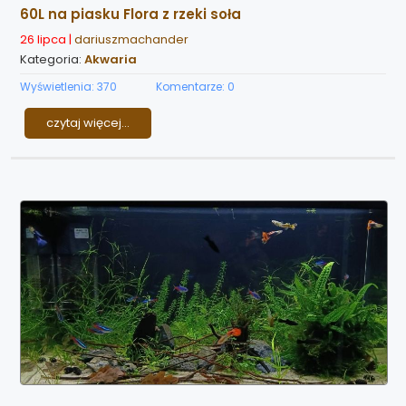
60L na piasku Flora z rzeki soła
26 lipca |
dariuszmachander
Kategoria:
Akwaria
Wyświetlenia: 370
Komentarze: 0
czytaj więcej...