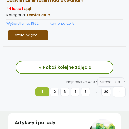
Doświetlanie roślin nad akwarium
24 lipca |
bpjl
Kategoria:
Oświetlenie
Wyświetlenia: 1862
Komentarze: 5
czytaj więcej...
Pokaż kolejne zdjęcia
Najnowsze 480 •
•
Strona 1 z 20
...
1
2
3
4
5
20
Artykuły i porady