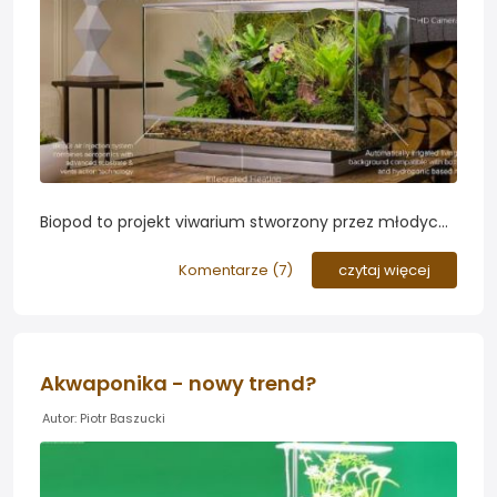
Biopod to projekt viwarium stworzony przez młodych
biologów i ufundowany przez społeczność na
platformie kickstarter. Jego cechą jest nowoczesny
Komentarze (
7
)
czytaj więcej
styl i współpraca z aplikacjami na smartfony...
Akwaponika - nowy trend?
Autor: Piotr Baszucki