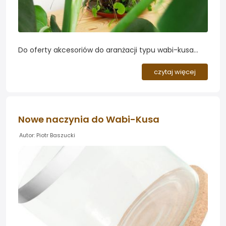
Do oferty akcesoriów do aranżacji typu wabi-kusa
dołączyły ręcznie produkowane kule zaszczepialne,
które pozwolą Wam stworzyć oryginalne kompozycje
czytaj więcej
z Waszych ulubionych roślin akwariowych...
Nowe naczynia do Wabi-Kusa
Autor: Piotr Baszucki