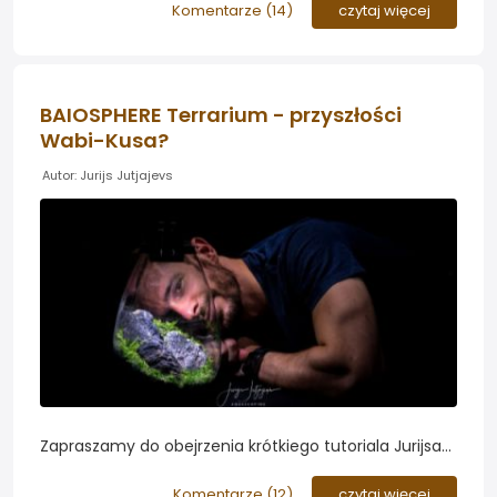
drzewołazach...
Komentarze (
14
)
czytaj więcej
BAIOSPHERE Terrarium - przyszłości
Wabi-Kusa?
Autor: Jurijs Jutjajevs
Zapraszamy do obejrzenia krótkiego tutoriala Jurijsa
Jutjajevsa prezentującego zakładania mini
paludarium w zestawie Baiosphere...
Komentarze (
12
)
czytaj więcej