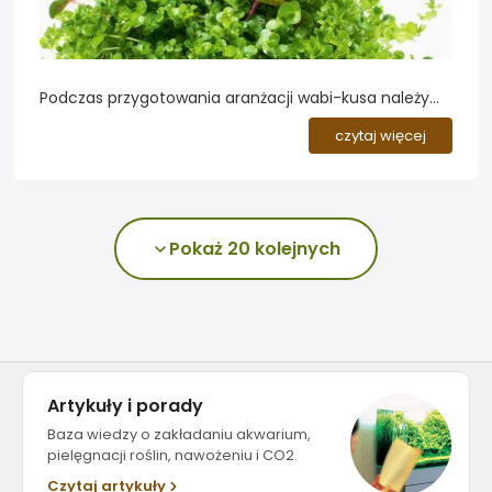
Podczas przygotowania aranżacji wabi-kusa należy
kierować się kilkoma bardzo prostymi zasadami, które
czytaj więcej
ilustruje załączony schemat...
Pokaż 20 kolejnych
Artykuły i porady
Baza wiedzy o zakładaniu akwarium,
pielęgnacji roślin, nawożeniu i CO2.
Czytaj artykuły