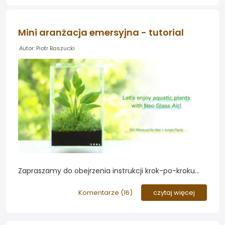
Mini aranżacja emersyjna - tutorial
Autor: Piotr Baszucki
Zapraszamy do obejrzenia instrukcji krok-po-kroku
ilustrującej proces zakładania nano aranżacji z
roślinami emersyjnymi. Warto dodać taką ozdobę...
Komentarze (
16
)
czytaj więcej