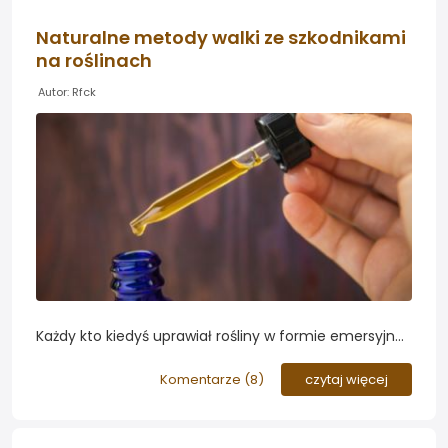
Naturalne metody walki ze szkodnikami
na roślinach
Autor: Rfck
Każdy kto kiedyś uprawiał rośliny w formie emersyjnej
lub wabi-kusa prawdopodobnie spotkał się z
problemem szkodników żerujących na liściach.
Komentarze (
8
)
czytaj więcej
Zdecydowanie polecam przyjrzeć się spodniej części
liści...