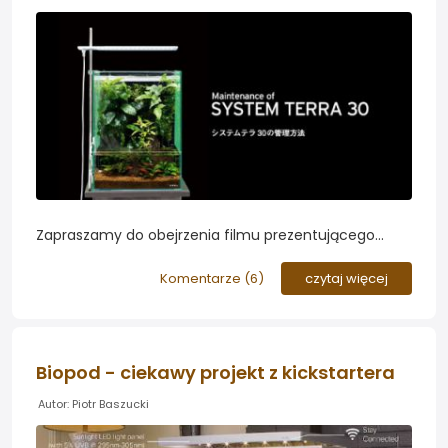
Zapraszamy do obejrzenia filmu prezentującego
pielęgnację akwaterrarium. Materiał został
przygotowany przez firmę ADA w ramach promocji
Komentarze (
6
)
czytaj więcej
nowego działu firmy...
Biopod - ciekawy projekt z kickstartera
Autor: Piotr Baszucki