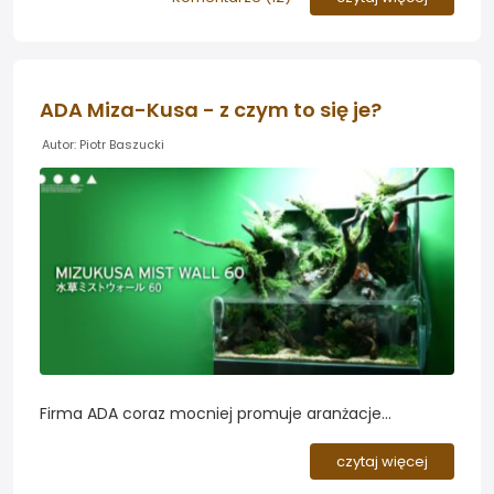
ADA Miza-Kusa - z czym to się je?
Autor: Piotr Baszucki
Firma ADA coraz mocniej promuje aranżacje
emersyjne - tym razem zapraszamy do obejrzenia
prezentacji kweintesencji stylu Miza-Kusa na
czytaj więcej
przykładzie...