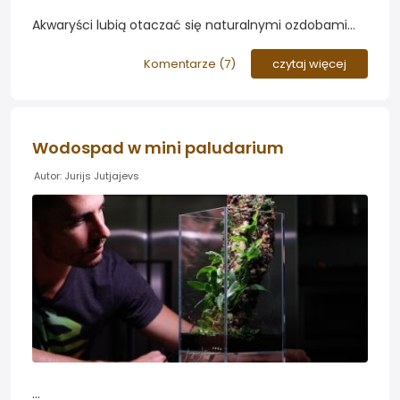
Akwaryści lubią otaczać się naturalnymi ozdobami
nawiązującymi do swojego hobby. Dobrym
pomysłem na taką ozdobę jest Terra Base - walec
Komentarze (
7
)
czytaj więcej
porośnięty mchami, którego propagowaniem zajęła
się...
Wodospad w mini paludarium
Autor: Jurijs Jutjajevs