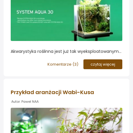
Akwarystyka roślinna jest już tak wyeksploatowanym
tematem iż trudno w niej wymyślić cokolwiek
nowego. Z tego powodu ostatnimi czasy nie mieliśmy
Komentarze (
3
)
czytaj więcej
okazji obserwować nowych trendów czy
zaskakujących myśli aranżacyjnych. Czy ADA z
promocją aranżacji DOOA chce trochę namieszać?
Przykład aranżacji Wabi-Kusa
Autor: Pawel NAA