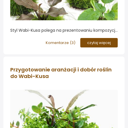
Styl Wabi-Kusa polega na prezentowaniu kompozycji
z roślin wodnych w szklanym naczyniu wypełnionym
tylko częściowo wodą. Jest to metoda aranżacyjna
Komentarze (
3
)
czytaj więcej
bardzo oszczędna w środki - w oryginalnej formie nie
stosuje się tu dodatków w stylu kamieni i korzeni,
choć powstało wiele ciekwych wizualnie odstępstw w
tym temacie...
Przygotowanie aranżacji i dobór roślin
do Wabi-Kusa