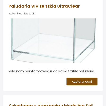
Paludaria VIV ze szkła UltraClear
Autor: Piotr Baszucki
Miło nam poinformować iż do Polski trafiły paludaria
marki VIV. Dzięki wysokiej jakości wykonaniu możemy
podjąć wyzwanie stworzenia nowego rodzaju
czytaj więcej
kompozycji roślinnych...
Kokedama - aranżacja z Modeling Soil