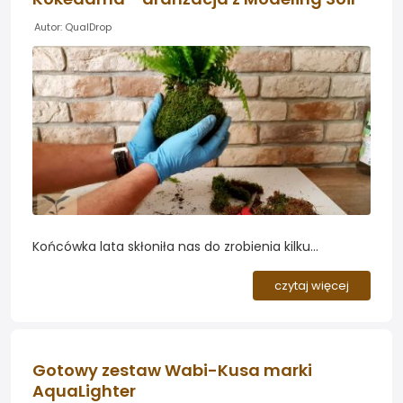
Autor: QualDrop
Końcówka lata skłoniła nas do zrobienia kilku
zielonych dzieł przy użyciu japońskiego produktu
Modeling Soil. Jest to oryginalny japoński produkt
czytaj więcej
przeznaczony do wykonywania zielonych kompozycji
kokedama...
Gotowy zestaw Wabi-Kusa marki
AquaLighter