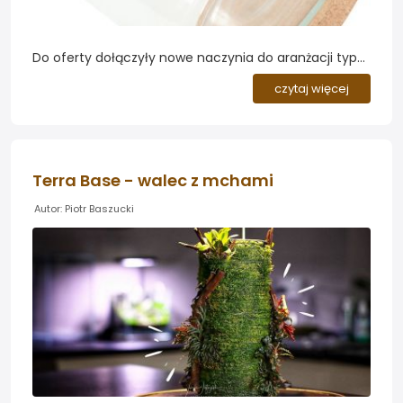
Do oferty dołączyły nowe naczynia do aranżacji typu
wabi kusa. Szkło o kształcie balona, walca, cylindra lub
czytaj więcej
butelki posiada dekoracyjny pierścień w kolorze
białym lub srebrnym. Całości dopełnia podstawka
korkowa...
Terra Base - walec z mchami
Autor: Piotr Baszucki