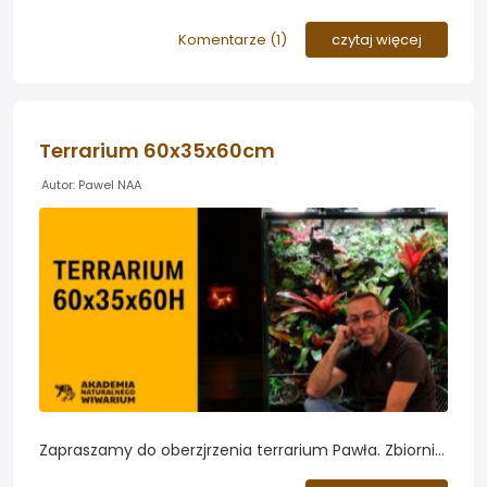
Zapraszamy do obejrzenia pokazu aranżacji nano
akwarium z wodospadem roślin akwariowych w
Komentarze (
1
)
czytaj więcej
wykonaniu Jurijsa Jutjajevsa...
Terrarium 60x35x60cm
Autor: Pawel NAA
Zapraszamy do oberzjrzenia terrarium Pawła. Zbiornik
z piękną roślinnością stworzony został z myślą o