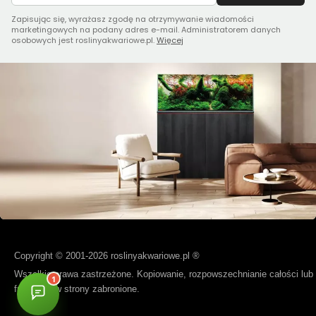
Zapisując się, wyrażasz zgodę na otrzymywanie wiadomości
marketingowych na podany adres e-mail. Administratorem danych
osobowych jest roslinyakwariowe.pl.
Więcej
Copyright © 2001-2026 roslinyakwariowe.pl ®
Wszelkie prawa zastrzeżone. Kopiowanie, rozpowszechnianie całości lub
fragmentów strony zabronione.