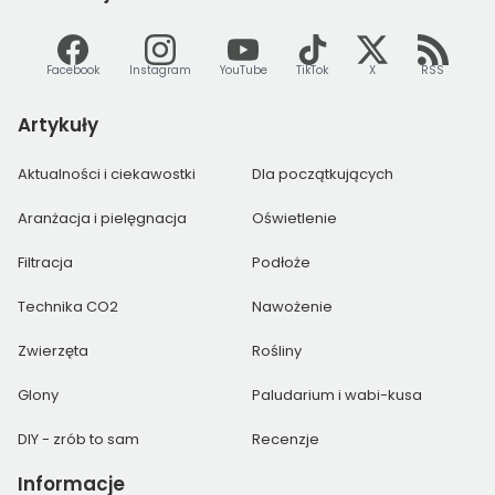
Facebook
Instagram
YouTube
TikTok
X
RSS
Artykuły
Aktualności i ciekawostki
Dla początkujących
Aranżacja i pielęgnacja
Oświetlenie
Filtracja
Podłoże
Technika CO2
Nawożenie
Zwierzęta
Rośliny
Glony
Paludarium i wabi-kusa
DIY - zrób to sam
Recenzje
Informacje