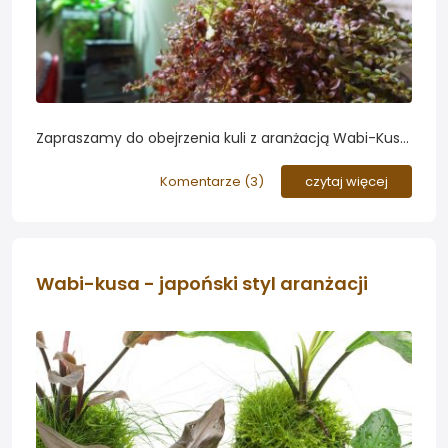
Zapraszamy do obejrzenia kuli z aranżacją Wabi-Kusa
pielęgnowaną w okresie letnim na zewnątrz. Nasz
Forumowicz - Paweł Iglewski, miłośnik aranżacji
Komentarze (
3
)
czytaj więcej
Amano prowadzi ją na podłożu Amazonia z
dodatkiem nawozów ADA...
Wabi-kusa - japoński styl aranżacji