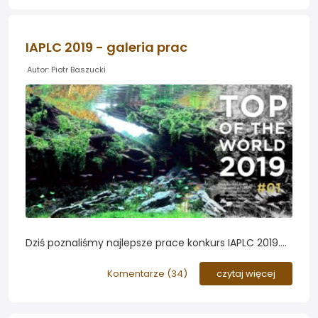
IAPLC 2019 - galeria prac
Autor: Piotr Baszucki
Dziś poznaliśmy najlepsze prace konkurs IAPLC 2019.
Zapraszamy do obejrzenia akwarium najlepszego
Polaka (13 miejsce) oraz kilku kontrowersji, które
Komentarze (
34
)
czytaj więcej
słusznie wypunktowali użytownicy forum...