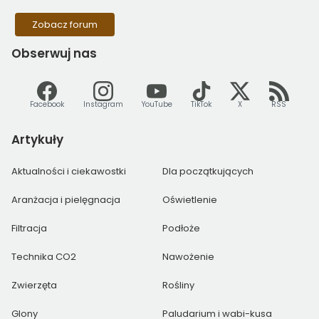
Zobacz forum
Obserwuj
nas
Facebook
Instagram
YouTube
TikTok
X
RSS
Artykuły
Aktualności i ciekawostki
Dla początkujących
Aranżacja i pielęgnacja
Oświetlenie
Filtracja
Podłoże
Technika CO2
Nawożenie
Zwierzęta
Rośliny
Glony
Paludarium i wabi-kusa