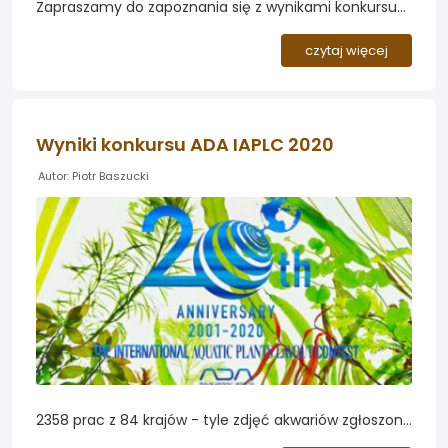
Zapraszamy do zapoznania się z wynikami konkursu
na najładniejsze akwarium biotopowe - Biotope
Aquarium Contest 2023. Wśród fundatorów nagród
czytaj więcej
nasza rodzima firma Aquael...
Wyniki konkursu ADA IAPLC 2020
Autor: Piotr Baszucki
2358 prac z 84 krajów - tyle zdjęć akwariów zgłoszono
do tegorocznego konkursu ADA IAPLC. Obejrzyjmy