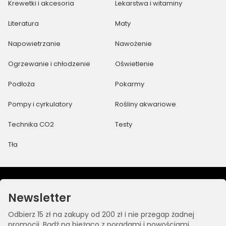
Krewetki i akcesoria
Lekarstwa i witaminy
Literatura
Maty
Napowietrzanie
Nawożenie
Ogrzewanie i chłodzenie
Oświetlenie
Podłoża
Pokarmy
Pompy i cyrkulatory
Rośliny akwariowe
Technika CO2
Testy
Tła
Newsletter
Odbierz 15 zł na zakupy od 200 zł i nie przegap żadnej
promocji. Bądź na bieżąco z poradami i nowościami