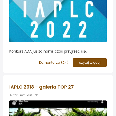
Konkurs ADA już za nami, czas przyjrzeć się
najlepszym pracom, poznać aktualne trendy i
obejrzeć najładniejsze akwaria roślinne tegorocznej
Komentarze (
24
)
czytaj więcej
edycji...
IAPLC 2018 - galeria TOP 27
Autor: Piotr Baszucki