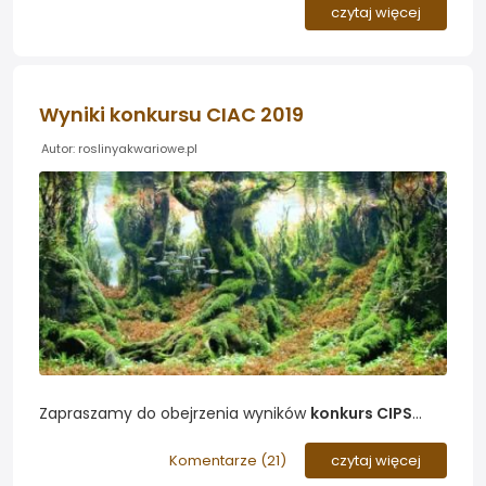
pażdziernika podczas lubelskich targów ZooPark.
czytaj więcej
Konkurs miał formułę LIVE - wszystkie aranżacje
powstały na miejscu w trakcie trwania rywalizacji...
Wyniki konkursu CIAC 2019
Autor: roslinyakwariowe.pl
Zapraszamy do obejrzenia wyników
konkurs CIPS
International Aquascaping Contest 2019
. Wśród
najlepszych prac znajdziecie żywe obrazy, które
Komentarze (
21
)
czytaj więcej
wprost zachwycają odwzorowaniem naturalnych