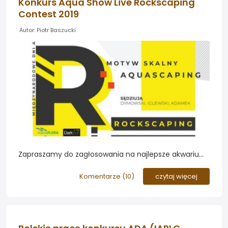
Konkurs Aqua Show Live Rockscaping
Contest 2019
Autor: Piotr Baszucki
Zapraszamy do zagłosowania na najlepsze akwarium
konkursu Rockscaping, który odbył się podczas
Międzynarodowych Dni Akwarystyki w Warszawie...
Komentarze (
10
)
czytaj więcej