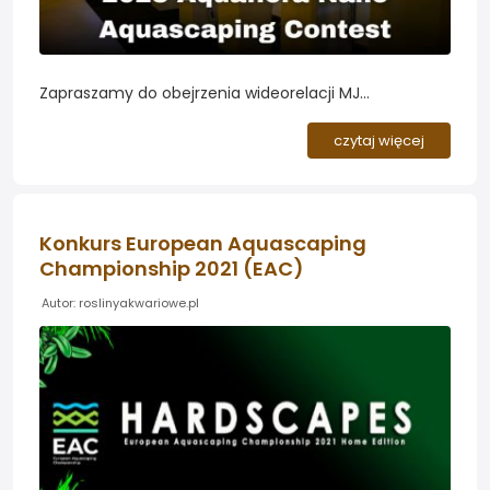
Zapraszamy do obejrzenia wideorelacji MJ
Aquascaping prezentującej 26 nano-akwariów
konkursu Aquaflora Nano Contest (ANAC). Cechą
czytaj więcej
charakterystyczną konkursu jest to iż jego uczestnicy
udają się do siedziby...
Konkurs European Aquascaping
Championship 2021 (EAC)
Autor: roslinyakwariowe.pl