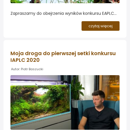
Zapraszamy do obejrzenia wyników konkursu EAPLC
2023 uznawanego za europejskie mistrzostwa w
realizacji najładniejszego akwarium roślinnego.
czytaj więcej
Konkurs obejmuje również kategorie takie jak biotopy,
paludaria i Wabi-Kusa zatem otrzymujemy spory
zastrzyk topowych inspiracji...
Moja droga do pierwszej setki konkursu
IAPLC 2020
Autor: Piotr Baszucki