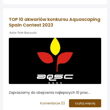
krajobrazów...
TOP 10 akwariów konkursu Aquascaping
Spain Contest 2023
Autor: Piotr Baszucki
Zapraszamy do obejrzenia najlepszych 10 prac
tegorocznej edycji hiszpańskiego konkursu na
najładniejsze akwarium roślinne Aquascaping Spain
Komentarze (
1
)
czytaj więcej
Contest (AQSContest)...