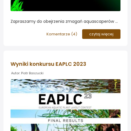
Zapraszamy do obejrzenia zmagań aquascaperów w
tegorocznej domowej edycji konkursu European
Aquascaping Championship 2021. Nasz kraj
Komentarze (
4
)
czytaj więcej
reprezentują forumowicze...
Wyniki konkursu EAPLC 2023
Autor: Piotr Baszucki