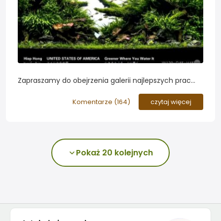
Zapraszamy do obejrzenia galerii najlepszych prac
konkursu International Aquatic Plants Layout Contest
2018. Pierwsze miejsce zajęła praca mocno
Komentarze (
164
)
czytaj więcej
nawiązująca do stylistyki Pana Takashi Amano...
Pokaż 20 kolejnych