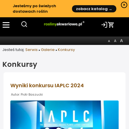
×
Jesteśmy po świeżych
zobacz katalog →
dostawach roślin
Jesteś tutaj:
Serwis
Galerie
Konkursy
Konkursy
Wyniki konkursu IAPLC 2024
Autor: Piotr Baszucki