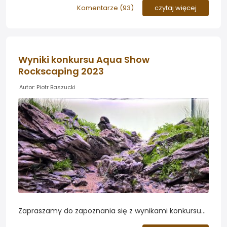
najlepsze prace i porozmawiajmy o wynikach...
Komentarze (
93
)
czytaj więcej
Wyniki konkursu Aqua Show
Rockscaping 2023
Autor: Piotr Baszucki
Zapraszamy do zapoznania się z wynikami konkursu
Aqua Show Rockscaping, który odbył się w dniach 7-8