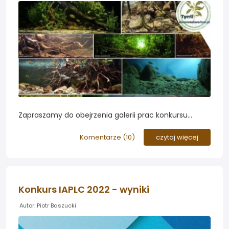
Zapraszamy do obejrzenia galerii prac konkursu
biotopowego BADC 2018. Nie jest to typowy konkurs
aquascapingowy - lecz skoncentrowany na jak
Komentarze (
10
)
czytaj więcej
najwierniejszym odwzorowaniu naturalnych siedlisk...
Konkurs IAPLC 2022 - wyniki
Autor: Piotr Baszucki