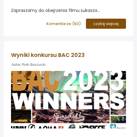
Zapraszamy do obejrzenia filmu Łukasza
Ciszkowskiego, w którym opowiada o swoich
przygotowaniach do międzynarodowego konkursu na
Komentarze (
93
)
czytaj więcej
najładniejsze akwarium roślinne, w którym zajął 93
miejsce...
Wyniki konkursu BAC 2023
Autor: Piotr Baszucki