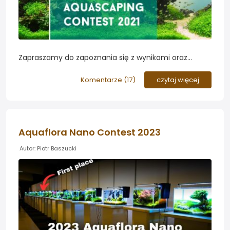
Zapraszamy do zapoznania się z wynikami oraz
galerią prac polskiego konkursu na najładniejsze
akwarium roślinne - PAC 2021...
Komentarze (
17
)
czytaj więcej
Aquaflora Nano Contest 2023
Autor: Piotr Baszucki