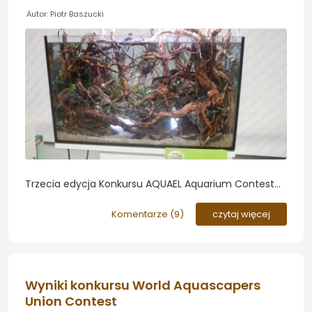
Autor: Piotr Baszucki
Trzecia edycja Konkursu AQUAEL Aquarium Contest
już za nami! W Konkursie wzięło udział 13 zawodników,
wśród których przewagę stanowili użytkownicy
Komentarze (
9
)
czytaj więcej
naszego Forum...
Wyniki konkursu World Aquascapers
Union Contest