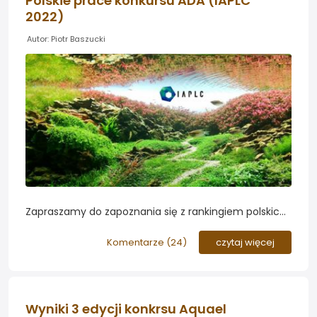
Polskie prace konkursu ADA (IAPLC
2022)
Autor: Piotr Baszucki
Zapraszamy do zapoznania się z rankingiem polskich
zbiorników konkursu ADA i obejrzenia zdjęć akwariów
nadesłanych przez naszych rodaków...
Komentarze (
24
)
czytaj więcej
Wyniki 3 edycji konkrsu Aquael