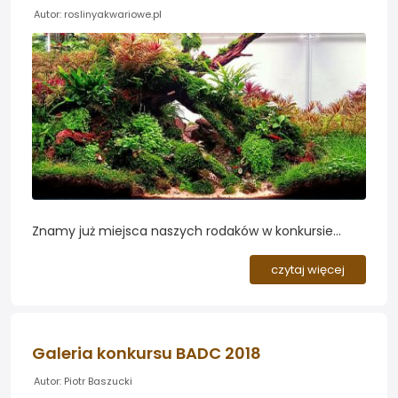
Autor: roslinyakwariowe.pl
Znamy już miejsca naszych rodaków w konkursie
WAUC - World Aquascapers Union Contest. Zajęli oni
aż 12 miejsc w rankingu między 30 a 100-ną pozycją...
czytaj więcej
Galeria konkursu BADC 2018
Autor: Piotr Baszucki