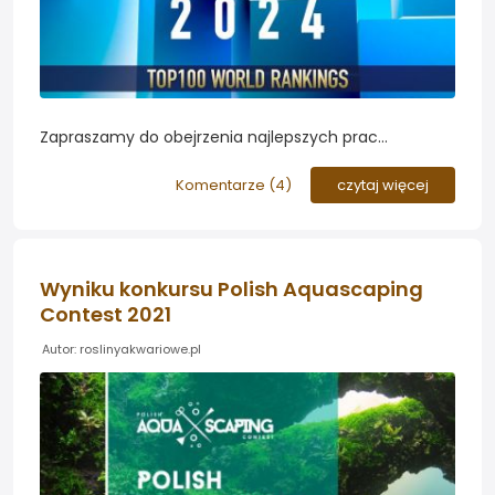
Zapraszamy do obejrzenia najlepszych prac
tegorocznej edycji konkursu International Aquatic
Plants Layout Contest organizowanego przez firmę
Komentarze (
4
)
czytaj więcej
ADA. W tym konkursie uznawanym za oficjalne
mistrzostwa świata w aquascapingu wysoką 78
lokatę zajął nasz forumowicz Marcin Zając...
Wyniku konkursu Polish Aquascaping
Contest 2021
Autor: roslinyakwariowe.pl