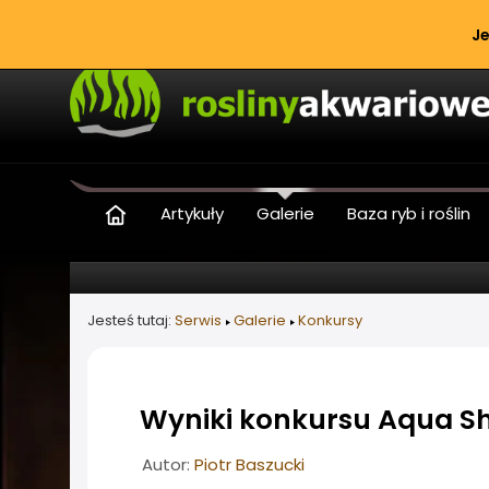
Je
Artykuły
Galerie
Baza ryb i roślin
Jesteś tutaj:
Serwis
Galerie
Konkursy
Wyniki konkursu Aqua S
Informacje o artykule
Autor:
Piotr Baszucki