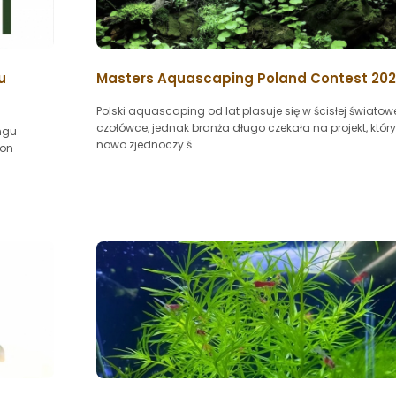
u
Masters Aquascaping Poland Contest 20
Polski aquascaping od lat plasuje się w ścisłej światow
czołówce, jednak branża długo czekała na projekt, któr
ngu
nowo zjednoczy ś...
ion