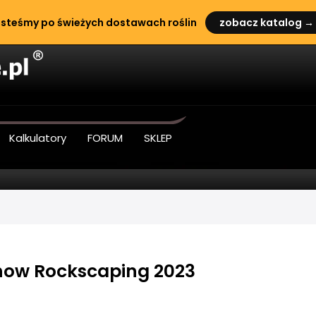
steśmy po świeżych dostawach roślin
zobacz katalog →
Kalkulatory
FORUM
SKLEP
how Rockscaping 2023