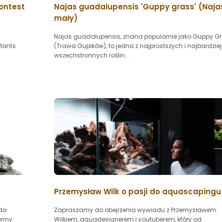
Contest
Najas guadalupensis 'Guppy grass' (Naja
mały)
Najas guadalupensis, znana popularnie jako Guppy G
Plants
(Trawa Gupików), to jedna z najprostszych i najbardziej
wszechstronnych roślin...
Przemysław Wilk o pasji do aquascapingu
 do
Zapraszamy do obejrzenia wywiadu z Przemysławem
ormy
Wilkiem, aquadesignerem i youtuberem, który od