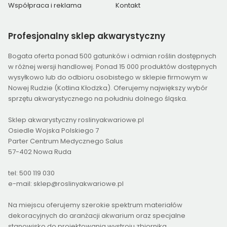
Współpraca i reklama
Kontakt
Profesjonalny
sklep akwarystyczny
Bogata oferta ponad 500 gatunków i odmian roślin dostępnych
w różnej wersji handlowej. Ponad 15 000 produktów dostępnych
wysyłkowo lub do odbioru osobistego w sklepie firmowym w
Nowej Rudzie (Kotlina Kłodzka). Oferujemy największy wybór
sprzętu akwarystycznego na południu dolnego śląska.
Sklep akwarystyczny roslinyakwariowe.pl
Osiedle Wojska Polskiego 7
Parter Centrum Medycznego Salus
57-402 Nowa Ruda
tel: 500 119 030
e-mail: sklep@roslinyakwariowe.pl
Na miejscu oferujemy szerokie spektrum materiałów
dekoracyjnych do aranżacji akwarium oraz specjalne
stanowisko do projektowania wystroju zbiornika.