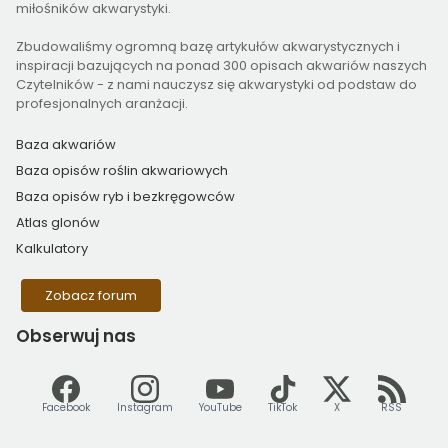
miłośników akwarystyki.
Zbudowaliśmy ogromną bazę artykułów akwarystycznych i
inspiracji bazujących na ponad 300 opisach akwariów naszych
Czytelników - z nami nauczysz się akwarystyki od podstaw do
profesjonalnych aranżacji.
Baza akwariów
Baza opisów roślin akwariowych
Baza opisów ryb i bezkręgowców
Atlas glonów
Kalkulatory
Zobacz forum
Obserwuj
nas
Facebook
Instagram
YouTube
TikTok
X
RSS