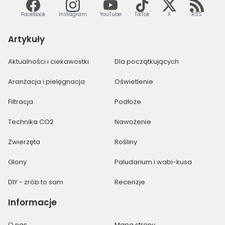
Facebook
Instagram
YouTube
TikTok
X
RSS
Artykuły
Aktualności i ciekawostki
Dla początkujących
Aranżacja i pielęgnacja
Oświetlenie
Filtracja
Podłoże
Technika CO2
Nawożenie
Zwierzęta
Rośliny
Glony
Paludarium i wabi-kusa
DIY - zrób to sam
Recenzje
Informacje
O nas
Mapa strony