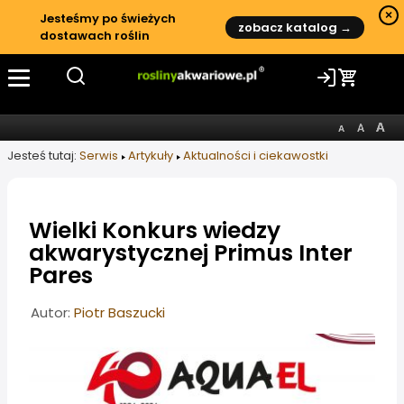
×
Jesteśmy po świeżych
zobacz katalog →
dostawach roślin
Jesteś tutaj:
Serwis
Artykuły
Aktualności i ciekawostki
Wielki Konkurs wiedzy
akwarystycznej Primus Inter
Pares
Informacje o artykule
Autor:
Piotr Baszucki