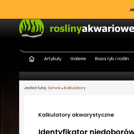
Je
Artykuły
Galerie
Baza ryb i roślin
Jesteś tutaj:
Serwis
Kalkulatory
Kalkulatory akwarystyczne
Identyfikator niedoborów