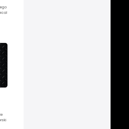
zego
ical
ie
rski