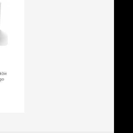
ików
go