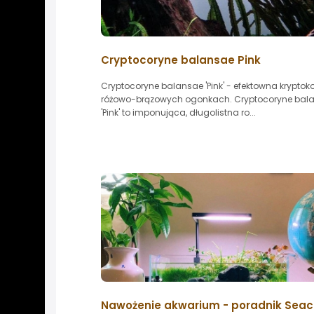
Cryptocoryne balansae Pink
Cryptocoryne balansae 'Pink' - efektowna kryptok
różowo-brązowych ogonkach. Cryptocoryne bal
'Pink' to imponująca, długolistna ro...
Nawożenie akwarium - poradnik Sea