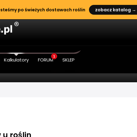
steśmy po świeżych dostawach roślin
zobacz katalog →
1
Kalkulatory
FORUM
SKLEP
 u roślin