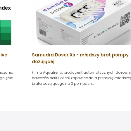
ive
Samudra Doser Xs - młodszy brat pompy
dozującej
liczania
Firma Aquatrend, producent automatycznych dozown
ągnięcia
nawozów serii DoserX zapowiedziała premierę młodsze
brata bazującego na 3 pompach...