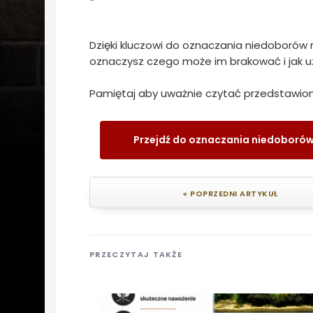
Dzięki kluczowi do oznaczania niedoborów m
oznaczysz czego może im brakować i jak uz
Pamiętaj aby uważnie czytać przedstawione
Przejdź do oznaczania niedoboró
« POPRZEDNI ARTYKUŁ
PRZECZYTAJ TAKŻE