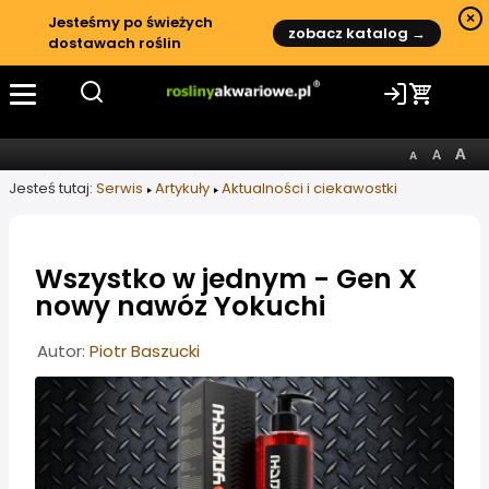
×
Jesteśmy po świeżych
zobacz katalog →
dostawach roślin
Jesteś tutaj:
Serwis
Artykuły
Aktualności i ciekawostki
Wszystko w jednym - Gen X
nowy nawóz Yokuchi
Informacje o artykule
Autor:
Piotr Baszucki