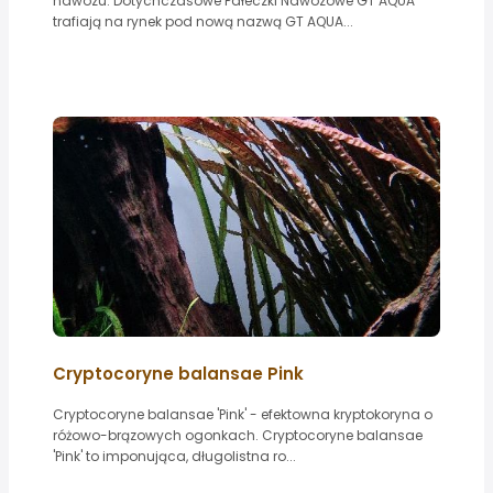
nawozu. Dotychczasowe Pałeczki Nawozowe GT AQUA
trafiają na rynek pod nową nazwą GT AQUA...
Cryptocoryne balansae Pink
Cryptocoryne balansae 'Pink' - efektowna kryptokoryna o
różowo-brązowych ogonkach. Cryptocoryne balansae
'Pink' to imponująca, długolistna ro...