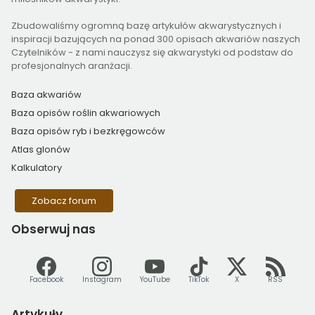
Zbudowaliśmy ogromną bazę artykułów akwarystycznych i
inspiracji bazujących na ponad 300 opisach akwariów naszych
Czytelników - z nami nauczysz się akwarystyki od podstaw do
profesjonalnych aranżacji.
Baza akwariów
Baza opisów roślin akwariowych
Baza opisów ryb i bezkręgowców
Atlas glonów
Kalkulatory
Zobacz forum
Obserwuj
nas
Facebook
Instagram
YouTube
TikTok
X
RSS
Artykuły