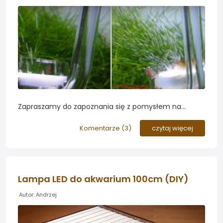
Zapraszamy do zapoznania się z pomysłem na
"odnowienie" dyfuzora do rozpuszczania dwutlenku
węgla. Zastosowana metoda pozwala uzyskać
Komentarze (
3
)
czytaj więcej
mikroskopijne bąbelki nawet w przypadku starych,
zużytych dyfuzorów...
Lampa LED do akwarium 100cm (DIY)
Autor: Andrzej