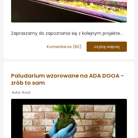
Zapraszamy do zapoznania się z kolejnym projektem
DIY (zrób to sam) zaprezentowanym na łamach
Forum. Tym razem Qwasir podzielił się z nami
Komentarze (
80
)
czytaj więcej
procesem budowy swojej belki do montażu w
pokrywie...
Paludarium wzorowane na ADA DOOA -
zrób to sam
Autor: Rock