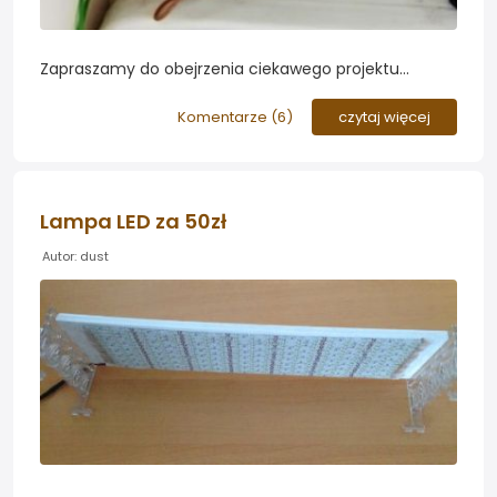
Zapraszamy do obejrzenia ciekawego projektu
prezentującego wykonania dozownika nawozów
akwariowych typu "zrób to sam"...
Komentarze (
6
)
czytaj więcej
Lampa LED za 50zł
Autor: dust