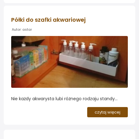
Półki do szafki akwariowej
Autor: astar
Nie każdy akwarysta lubi różnego rodzaju standy
prezentujące nawozy i narzędzia pielęgnacyjne w
zasięgu wzroku - czasem dobrze jest schować sprzęt
czytaj więcej
w szafce pod akwarium. Szafki akwariowe nie
przewidują jednak odpowiednich miejsc do
przechowywania a szuflady i półki bywają zwykle zbyt
niskie...