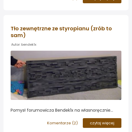
projektu lampy wykonanej w...drewnie.
Tło zewnętrzne ze styropianu (zrób to
sam)
Autor: bendek1x
Pomysł forumowicza Bendek1x na własnoręcznie
przygotowane tło do akwarium. Zobaczcie jak
zabezpieczył on materiał przed utlenianiem...
Komentarze (
2
)
czytaj więcej