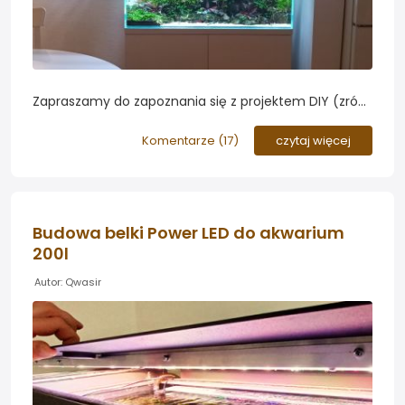
Zapraszamy do zapoznania się z projektem DIY (zrób
to sam) forumowicza joshua polegającym na
budowie podświetlanego tła do akwarium roślinnego...
Komentarze (
17
)
czytaj więcej
Budowa belki Power LED do akwarium
200l
Autor: Qwasir