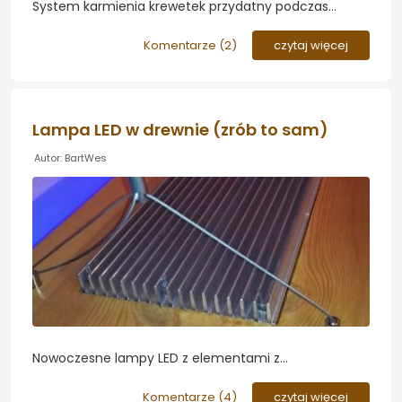
System karmienia krewetek przydatny podczas
nieobecności w domu, zbudowany z klocków lego
technic z wykorzystaniem programatora czasowego
Komentarze (
2
)
czytaj więcej
230v i zasilacza 9v...
Lampa LED w drewnie (zrób to sam)
Autor: BartWes
Nowoczesne lampy LED z elementami z
przezroczystej plexy nie zawsze pasują do każdego
wnętrza. Zapraszamy do przeczytania z fotorelacji
Komentarze (
4
)
czytaj więcej