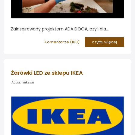
Zainspirowany projektem ADA DOOA, czyli dla
niewtajemniczonych akwa-terrarium, postanowiłem
zbudować swój projekt całkowicie od zera...
Komentarze (
180
)
czytaj więcej
Żarówki LED ze sklepu IKEA
Autor: mikson