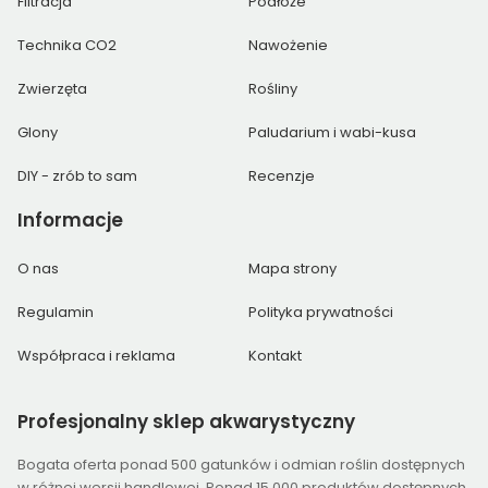
Filtracja
Podłoże
Technika CO2
Nawożenie
Zwierzęta
Rośliny
Glony
Paludarium i wabi-kusa
DIY - zrób to sam
Recenzje
Informacje
O nas
Mapa strony
Regulamin
Polityka prywatności
Współpraca i reklama
Kontakt
Profesjonalny
sklep akwarystyczny
Bogata oferta ponad 500 gatunków i odmian roślin dostępnych
w różnej wersji handlowej. Ponad 15 000 produktów dostępnych