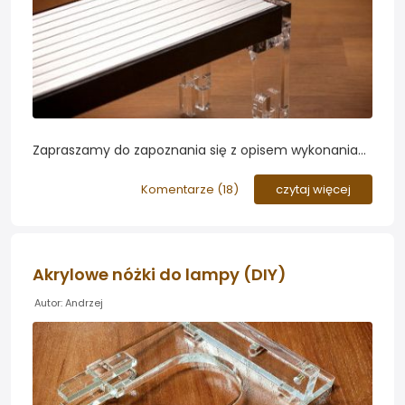
Zapraszamy do zapoznania się z opisem wykonania
lampy LED do akwarium roślinnego o długości 100cm.
W projekcie wykorzystano system sterowania z
Komentarze (
18
)
czytaj więcej
płynnym włączaniem i wyłączaniem lampy oraz
regulacją mocy oświetlenia...
Akrylowe nóżki do lampy (DIY)
Autor: Andrzej