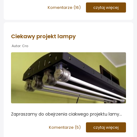
do 10l i 20l. przelewa mi się na podłogę postanowiłem
zrobić sobie małe urządzenie ostrzegające. W moim
Komentarze (
16
)
czytaj więcej
przypadku timer nie zdał egzaminu. Koszt inwestycji
to niecałe 10zł...
Ciekawy projekt lampy
Autor: Cro
Zapraszamy do obejrzenia ciakwego projektu lamy
DIY 4x39W, który cały czas ewoluuje...
Komentarze (
5
)
czytaj więcej