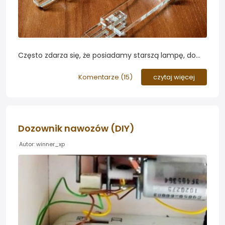
Często zdarza się, że posiadamy starszą lampę, do
której nie można już zakupić zapasowych nóżek. W
takim przypadku możemy spróbować wykonać je
Komentarze (
15
)
czytaj więcej
sami z akrylu tak jak zrobił to forumowicz Astar...
Dozownik nawozów (DIY)
Autor: winner_xp