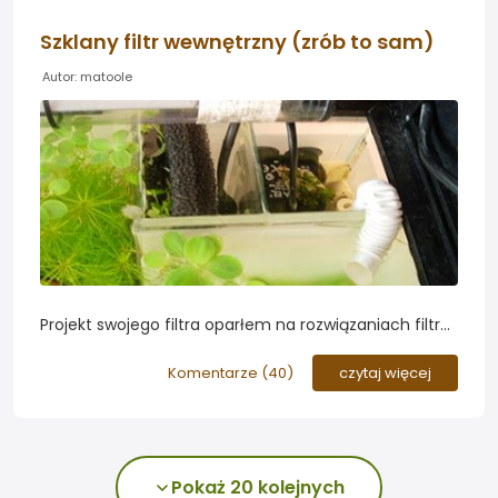
Szklany filtr wewnętrzny (zrób to sam)
Autor: matoole
Projekt swojego filtra oparłem na rozwiązaniach filtra
kasetowego, rozwijanego na Forum Malawi.Budowę
zmodyfikowałem do swoich potrzeb, zasada została
Komentarze (
40
)
czytaj więcej
jednak ta sama...
Pokaż 20 kolejnych