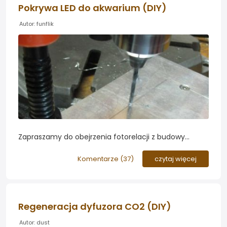
Pokrywa LED do akwarium (DIY)
Autor: funflik
Zapraszamy do obejrzenia fotorelacji z budowy
pokrywy oświetleniowej LED do akwarium. Forumowicz
Funflik przygotował dla Was ponad 70 zdjęć
Komentarze (
37
)
czytaj więcej
ilustrujących dokładny przebieg procesu konstrukcji i
wykończenia pokrywy...
Regeneracja dyfuzora CO2 (DIY)
Autor: dust