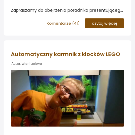
Zapraszamy do obejrzenia poradnika prezentującego
jak własnoręcznie wykonać nietłukące się rurki
filtracyjne z plexi (PMMA)...
Komentarze (
41
)
czytaj więcej
Automatyczny karmnik z klocków LEGO
Autor: wisniaakwa