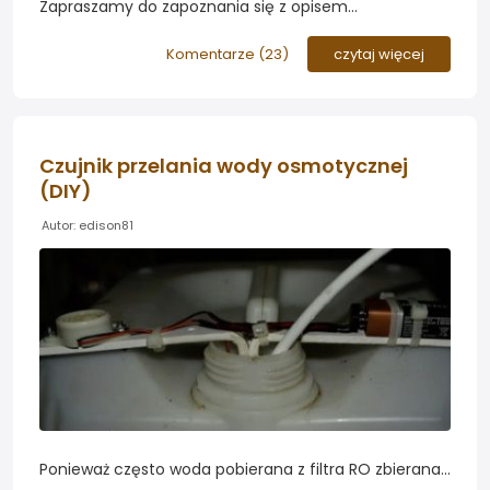
Zapraszamy do zapoznania się z opisem
przygotowania
lampy LED do akwarium
40x25x25cm.
Koszt całego projektu to zaledwie 50zł...
Komentarze (
23
)
czytaj więcej
Czujnik przelania wody osmotycznej
(DIY)
Autor: edison81
Ponieważ często woda pobierana z filtra RO zbierana