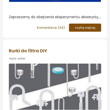
Zapraszamy do obejrzenia eksperymentu akwarysty,
który postanowił wykorzystać do oświetlenia
akwarium żarówki LED ze sklepu IKEA, dedykowane do
Komentarze (
42
)
czytaj więcej
uprawy roślin...
Rurki do filtra DIY
Autor: astar