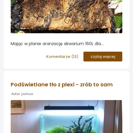
Mając w planie aranżację akwarium 160L dla
amerykańskich pielęgniczek postanowiłem zacząć od
tła, które wymaga sporo czasu na przygotowanie.
Komentarze (
13
)
czytaj więcej
Byłem zainspirowany techniką kolegi o nicku Oring.
użytą w innym wątku...
Podświetlane tło z plexi - zrób to sam
Autor: joshua