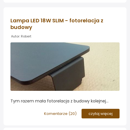
Lampa LED 18W SLIM - fotorelacja z
budowy
Autor: Robert
Tym razem mała fotorelacja z budowy kolejnej
lampy LED do akwarium: LED 18W SLIM do zbiornika
40x25x25...
Komentarze (
20
)
czytaj więcej