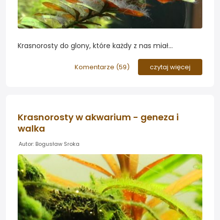
Krasnorosty do glony, które każdy z nas miał
przynajmniej raz w swoim akwarium. Potrafią one
skutecznie zniweczyć całe staranie włożone w
Komentarze (
59
)
czytaj więcej
aranżację i prowadzenie roślin psując efekt
dekoracyjny akwarium. Zatem jak skutecznie z nimi
walczyć?
Krasnorosty w akwarium - geneza i
walka
Autor: Bogusław Sroka