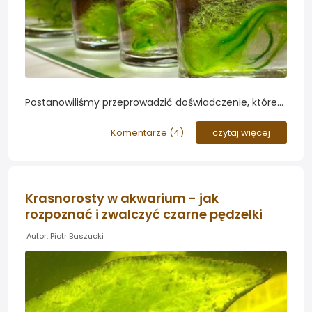
Postanowiliśmy przeprowadzić doświadczenie, które
pozwoli sprawdzić które (jeśli w ogóle) preparaty
antyglonowe będą skuteczne na największą zmorę
Komentarze (
4
)
czytaj więcej
akwarystów w świeżo postawionych akwariach -
glony nitkowate z rodzaju Spirogyra...
Krasnorosty w akwarium - jak
rozpoznać i zwalczyć czarne pędzelki
Autor: Piotr Baszucki