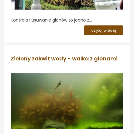
Kontrola i usuwanie glonów to jedno z
najważniejszych zagadnień w dziedzinie opieki nad
czytaj więcej
akwarium. Występuje wiele gatunków glonów, z
których każdy rośnie w inny sposób...
Zielony zakwit wody - walka z glonami