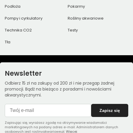
Podłoża
Pokarmy
Pompy i cyrkulatory
Rośliny akwariowe
Technika CO2
Testy
Tła
Newsletter
Odbierz 15 zł na zakupy od 200 zł i nie przegap żadnej
promocji. Bądź na bieżąco z poradami i nowościami
akwarystycznymi.
Zapisz się
Zapisując się, wyrażasz zgodę na otrzymywanie wiadomości
marketingowych na podany adres e-mail. Administratorem danych
osobowych jest roslinyakwariowe.pl.
Więcej