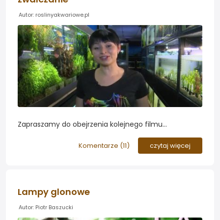
Autor: roslinyakwariowe.pl
Zapraszamy do obejrzenia kolejnego filmu
przygotowanego przez markę Tetra. Tym razem
podjęto temat glonów - ich zwalczyki i profilaktyki w
Komentarze (
11
)
czytaj więcej
akwariach roślinnych i nie tylko...
Lampy glonowe
Autor: Piotr Baszucki