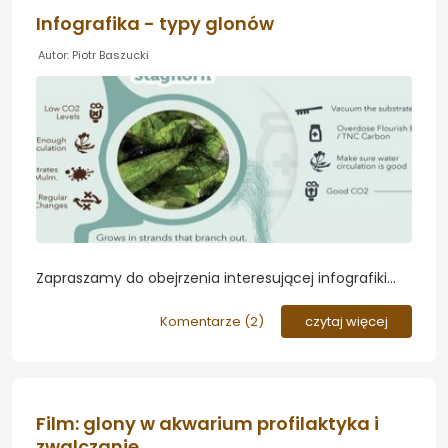
Infografika - typy glonów
Autor: Piotr Baszucki
Zapraszamy do obejrzenia interesującej infografiki
poruszającej temat glonów w akwarium oraz metod
ich zwalczania oraz zapobiegania występowaniu w
Komentarze (
2
)
czytaj więcej
akwarium roślinnym...
Film: glony w akwarium profilaktyka i
zwalczanie