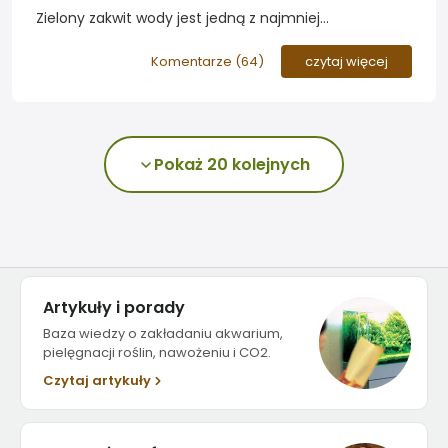
Zielony zakwit wody jest jedną z najmniej
przyjemnych rzeczy, które mogą przytrafić się w
zbiorniku roślinnym. Zapraszamy do zapoznania się ze
Komentarze (
64
)
czytaj więcej
sposobem walki z zakwitem na bazie zbiornika
akwarysty z załogi roslinyakwariowe.pl
Pokaż 20 kolejnych
Artykuły i porady
Baza wiedzy o zakładaniu akwarium,
pielęgnacji roślin, nawożeniu i CO2.
Czytaj artykuły