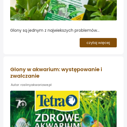
Glony są jednym z najwiekszych problemów
akwarystów. Potrafią one zaburzyć wygląd i
funkcjonowanie dotąd bardzo zadbanych i pięknych
czytaj więcej
zbiorników. Przyczyn ich pojawienia może być wiele,
jednakże dzisiaj zapraszamy do zapoznania się z
trzema czołowymi preparatami marki Tetra, które
pomogą je usunąć...
Glony w akwarium: występowanie i
zwalczanie
Autor: roslinyakwariowe.pl