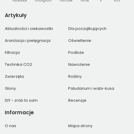
Facebook
Instagram
YouTube
TikTok
X
RSS
Artykuły
Aktualności i ciekawostki
Dla początkujących
Aranżacja i pielęgnacja
Oświetlenie
Filtracja
Podłoże
Technika CO2
Nawożenie
Zwierzęta
Rośliny
Glony
Paludarium i wabi-kusa
DIY - zrób to sam
Recenzje
Informacje
O nas
Mapa strony