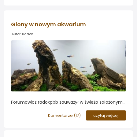
Glony w nowym akwarium
Autor: Radek
Forumowicz radoxpbb zauważył w świeżo założonym
akwarium glony. Na kamieniach pojawił się zielony
osad oraz glony nitkowate. Przyjrzymy się jego jego
Komentarze (
17
)
czytaj więcej
akwarium i spróbujemy ograniczyć wzrost glonów...