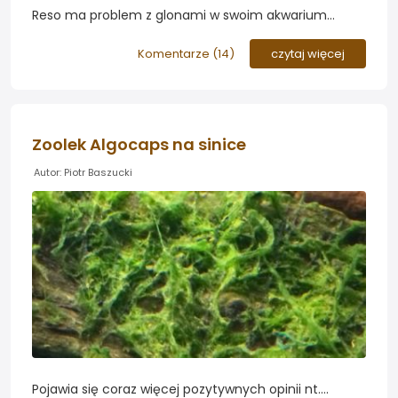
Reso ma problem z glonami w swoim akwarium
roślinnym. Zbiornik przejęły długie brązowe glony,
które pokryły powierzchnię roślin i materiałów
Komentarze (
14
)
czytaj więcej
dekoracyjnych. Wspólnie próbujemy odkryć co było
przyczyną takiej plagi...
Zoolek Algocaps na sinice
Autor: Piotr Baszucki
Pojawia się coraz więcej pozytywnych opinii nt.