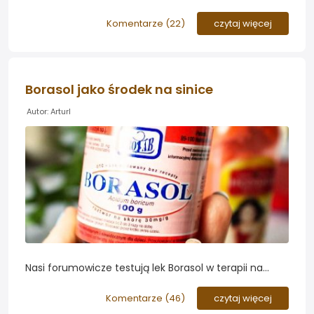
skuteczności kapsułek Zoolek Algocaps w zwalczaniu
sinic w akwarium roślinnym. Zapraszamy do śledzenia
Komentarze (
22
)
czytaj więcej
wątku na Forum....
Borasol jako środek na sinice
Autor: ArturI
Nasi forumowicze testują lek Borasol w terapii na
zwalczanie sinic w akwarium. Czy jest do dobra
metoda na zwalczenie sinic a dodatkowe dawki boru
Komentarze (
46
)
czytaj więcej
nie zaszkodzą roślinom?