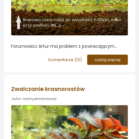
Forumowicz Artur ma problem z powracającym
nalotem, który obserwuje na ścianach akwarium oraz
przy linii podłoża. Jakie porady powinien zastosować
Komentarze (
12
)
czytaj więcej
aby zminimalizować problem występujący w
akwarium?
Zwalczanie krasnorostów
Autor: roslinyakwariowe.pl