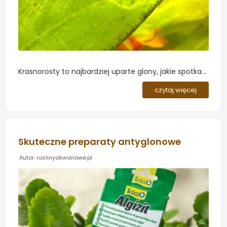
Krasnorosty to najbardziej uparte glony, jakie spotkasz
w akwarium słodkowodnym. Akwaryści znają je pod
czytaj więcej
nazwami czarna broda (black beard algae, BBA) i
pędzelek. Nie znikają po podmianie wody, nie zjada
ich większość glonojadów, a wyrwane z jednego
miejsca po tygodniu pojawiają się w trzech innych....
Skuteczne preparaty antyglonowe
Autor: roslinyakwariowe.pl