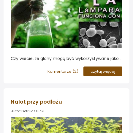
Czy wiecie, że glony mogą być wykorzystywane jako
żródło energii w lampach oświetlających nasze
mieszkania, ulice i domy? Jeśli nie, koniecznie
Komentarze (
2
)
czytaj więcej
obejrzyjcie przygotowane materiały...
Nalot przy podłożu
Autor: Piotr Baszucki