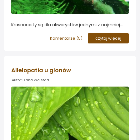
Krasnorosty są dla akwarystów jednymi z najmniej
przyjemnych glonów, które potrafią uprzykrzyć życie i
zepsuć nawet najbardziej wypieszczoną aranżacją -
Komentarze (
5
)
czytaj więcej
uszkadzając przy tym rośliny. Jest na nie jednak dobry
sposób...
Allelopatia u glonów
Autor: Diana Walstad