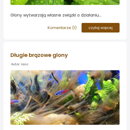
Glony wytwarzają własne związki o działaniu
allelopatycznym, niektóre przeznaczone
prawdopodobnie do walki z innymi glonami, inne do
Komentarze (
1
)
czytaj więcej
zniechęcania glonożernych pierwotniaków i
pozostałych fitofagów...
Długie brązowe glony
Autor: reso