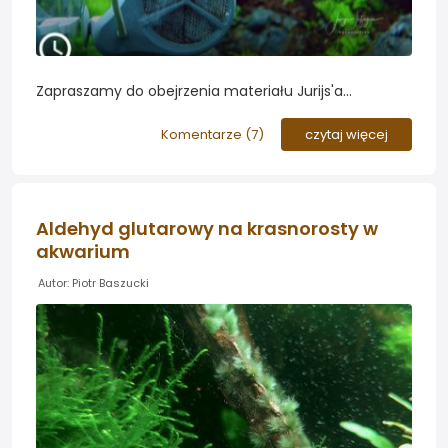
Zapraszamy do obejrzenia materiału Jurijs'a
Jutjajevs'a na którym prezentuje zalety pionowego
montażu jonizatora antyglonowego...
Komentarze (
7
)
czytaj więcej
Aldehyd glutarowy na krasnorosty w
akwarium
Autor: Piotr Baszucki