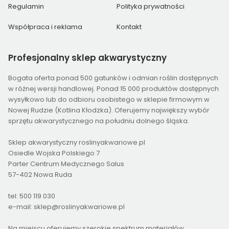
Regulamin
Polityka prywatności
Współpraca i reklama
Kontakt
Profesjonalny
sklep akwarystyczny
Bogata oferta ponad 500 gatunków i odmian roślin dostępnych
w różnej wersji handlowej. Ponad 15 000 produktów dostępnych
wysyłkowo lub do odbioru osobistego w sklepie firmowym w
Nowej Rudzie (Kotlina Kłodzka). Oferujemy największy wybór
sprzętu akwarystycznego na południu dolnego śląska.
Sklep akwarystyczny roslinyakwariowe.pl
Osiedle Wojska Polskiego 7
Parter Centrum Medycznego Salus
57-402 Nowa Ruda
tel: 500 119 030
e-mail: sklep@roslinyakwariowe.pl
Na miejscu oferujemy szerokie spektrum materiałów