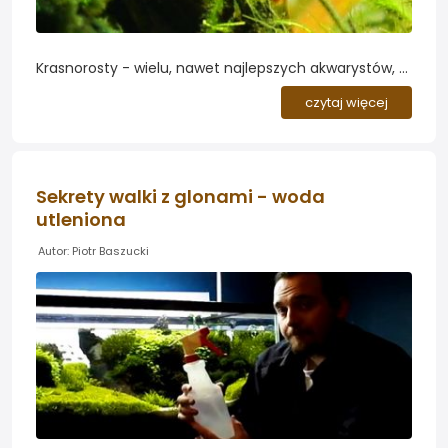
Krasnorosty - wielu, nawet najlepszych akwarystów, w
swoich zbiornikach od czasu do czasu ma tych
czytaj więcej
nieproszonych gości...
Sekrety walki z glonami - woda
utleniona
Autor: Piotr Baszucki