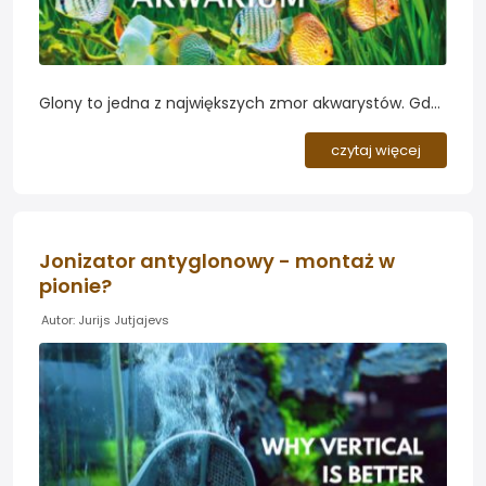
Glony to jedna z największych zmor akwarystów. Gdy
raz się pojawią, nie dość, że szpecą podwodny
krajobraz, to jeszcze ciężko je usunąć, a ich
czytaj więcej
niekontrolowany rozwój może nawet doprowadzić do
rozchwiania warunków panujących w zbiorniku...
Jonizator antyglonowy - montaż w
pionie?
Autor: Jurijs Jutjajevs