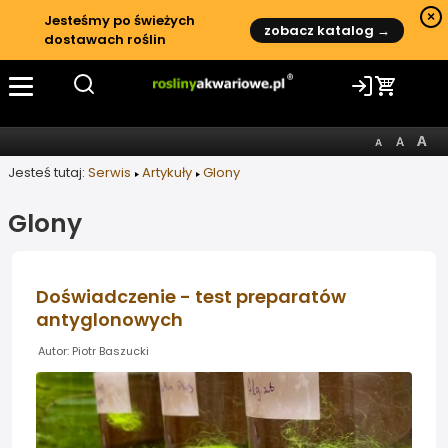
×
Jesteśmy po świeżych
zobacz katalog →
dostawach roślin
Jesteś tutaj:
Serwis
Artykuły
Glony
Glony
Doświadczenie - test preparatów
antyglonowych
Autor: Piotr Baszucki