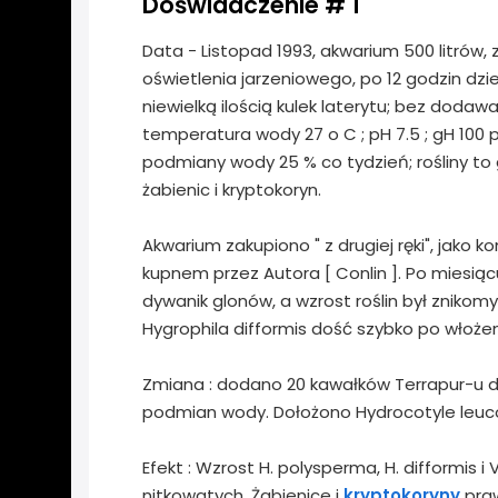
Doświadczenie # 1
Data - Listopad 1993, akwarium 500 litrów, 
oświetlenia jarzeniowego, po 12 godzin dzi
niewielką ilością kulek laterytu; bez doda
temperatura wody 27 o C ; pH 7.5 ; gH 100 
podmiany wody 25 % co tydzień; rośliny to
żabienic i kryptokoryn.
Akwarium zakupiono " z drugiej ręki", jako 
kupnem przez Autora [ Conlin ]. Po miesiąc
dywanik glonów, a wzrost roślin był znikomy,
Hygrophila difformis dość szybko po włożeniu
Zmiana : dodano 20 kawałków Terrapur-u 
podmian wody. Dołożono Hydrocotyle leuc
Efekt : Wzrost H. polysperma, H. difformis i
nitkowatych. Żabienice i
kryptokoryny
praw