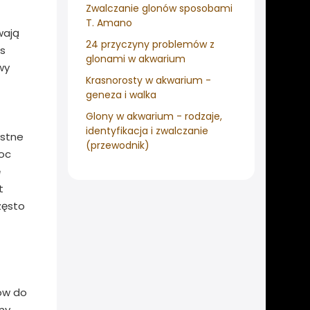
Zwalczanie glonów sposobami
T. Amano
wają
24 przyczyny problemów z
as
glonami w akwarium
wy
Krasnorosty w akwarium -
geneza i walka
Glony w akwarium - rodzaje,
identyfikacja i zwalczanie
ystne
(przewodnik)
moc
ę
t
zęsto
ów do
ny,