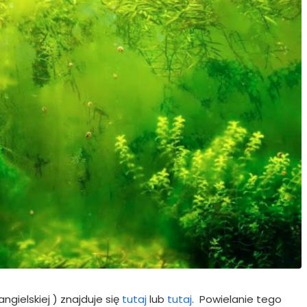
gielskiej ) znajduje się
tutaj
lub
tutaj
. Powielanie tego