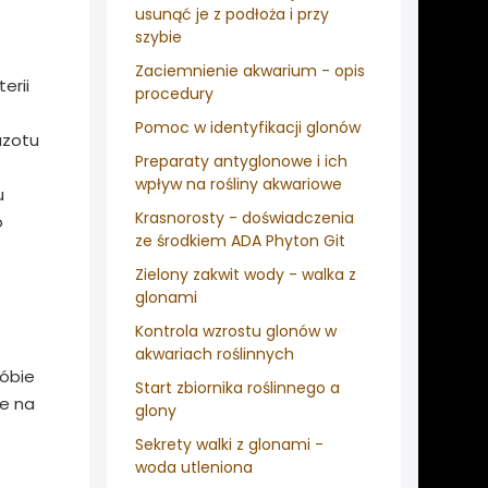
usunąć je z podłoża i przy
szybie
Zaciemnienie akwarium - opis
erii
procedury
Pomoc w identyfikacji glonów
azotu
Preparaty antyglonowe i ich
wpływ na rośliny akwariowe
u
Krasnorosty - doświadczenia
o
ze środkiem ADA Phyton Git
Zielony zakwit wody - walka z
glonami
Kontrola wzrostu glonów w
akwariach roślinnych
róbie
Start zbiornika roślinnego a
ne na
glony
Sekrety walki z glonami -
woda utleniona