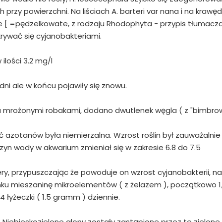
przy powierzchni. Na liściach A. barteri var nana i na krawę
ne [ =pędzelkowate, z rodzaju Rhodophyta - przypis tłumacza 
okrywać się cyjanobakteriami.
lości 3.2 mg/l
odni ale w końcu pojawiły się znowu.
a mrożonymi robakami, dodano dwutlenek węgla ( z "bimbrow
ć azotanów była niemierzalna. Wzrost roślin był zauważalnie
zyn wody w akwarium zmieniał się w zakresie 6.8 do 7.5
, przypuszczając że powoduje on wzrost cyjanobakterii, na
ku mieszaninę mikroelementów ( z żelazem ), początkowo 1
4 łyżeczki ( 1.5 gramm ) dziennie.
Niebieskozielone glony zostały zastąpione przez te zielone,