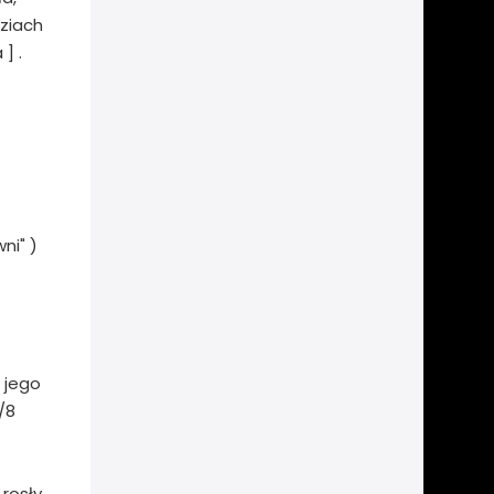
dziach
] .
ni" )
 jego
/8
 rosły