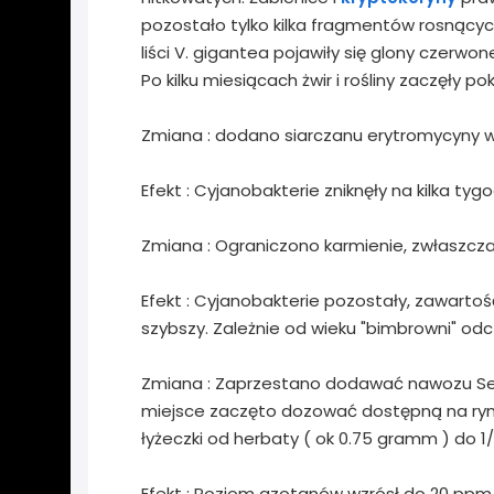
pozostało tylko kilka fragmentów rosnących 
liści V. gigantea pojawiły się glony czerwo
Po kilku miesiącach żwir i rośliny zaczęły p
Zmiana : dodano siarczanu erytromycyny w i
Efekt : Cyjanobakterie zniknęły na kilka tyg
Zmiana : Ograniczono karmienie, zwłaszcz
Efekt : Cyjanobakterie pozostały, zawartoś
szybszy. Zależnie od wieku "bimbrowni" odc
Zmiana : Zaprzestano dodawać nawozu Sery
miejsce zaczęto dozować dostępną na ryn
łyżeczki od herbaty ( ok 0.75 gramm ) do 1/
Efekt : Poziom azotanów wzrósł do 20 ppm. 