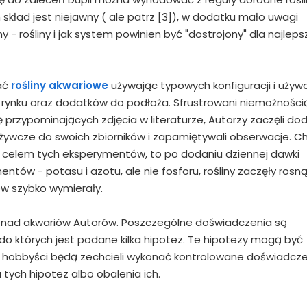
skład jest niejawny ( ale patrz [3]), w dodatku mało uwagi
rośliny i jak system powinien być "dostrojony" dla najlep
wać
rośliny akwariowe
używając typowych konfiguracji i używ
rynku oraz dodatków do podłoża. Sfrustrowani niemożności
ę przypominających zdjęcia w literaturze, Autorzy zaczęli d
żywcze do swoich zbiorników i zapamiętywali obserwacje. C
 celem tych eksperymentów, to po dodaniu dziennej dawki
ntów - potasu i azotu, ale nie fosforu, rośliny zaczęły rosn
ów szybko wymierały.
 nad akwariów Autorów. Poszczególne doświadczenia są
o których jest podane kilka hipotez. Te hipotezy mogą być
ni hobbyści będą zechcieli wykonać kontrolowane doświadcz
tych hipotez albo obalenia ich.