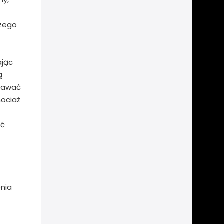
szego
ając
ą
odawać
hociaż
ąć
enia