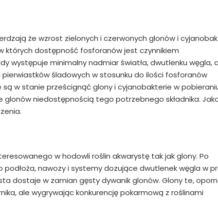
rdzają że wzrost zielonych i czerwonych glonów i cyjanobakt
 w których dostępność fosforanów jest czynnikiem
 gdy występuje minimalny nadmiar światła, dwutlenku węgla, 
i pierwiastków śladowych w stosunku do ilości fosforanów
e są w stanie prześcignąć glony i cyjanobakterie w pobierani
e glonów niedostępnością tego potrzebnego składnika. Jak
zenia.
nteresowanego w hodowli roślin akwarystę tak jak glony. Po
do podłoża, nawozy i systemy dozujące dwutlenek węgla w p
ysta dostaje w zamian gęsty dywanik glonów. Glony te, opor
ornika, ale wygrywając konkurencję pokarmową z roślinami