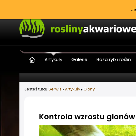
Je
Artykuły
Galerie
Baza ryb i roślin
Jesteś tutaj:
Serwis
Artykuły
Glony
Kontrola wzrostu glonów
Informacje o artykule