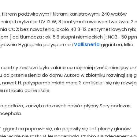
z filtrem podżwirowym i filtrami kanistrowymi; 240 watów
ennie; sterylizator UV 12 W; 8 centymetrowa warstwa żwiru 2
wania CO2; bez nawożenia; około 40 3-12 centymetrowych ryb;
ppm [ od tłumacza : ok. 5.6 stopni niemieckich ]; NO3- 50 pp
 głównie Hygrophila polysperma i
Vallisneria
gigantea, kilka
kompletny zestaw i było zalane co najmniej sześć miesięcy pr
u od przeniesienia do domu Autora w zbiorniku rozwinął się 
 nawet H. polysperma miała małe 3 cm liście i się nie rozwija
 straciła dolne liście.
do podłoża, zaczęto dozować nawóz płynny Sery podczas
ocephala.
 V. gigantea poprawił się, ale pojawiły się też plechy glonów
ie wcale nie rosły, H. leucocephala szybko się zdegenerował