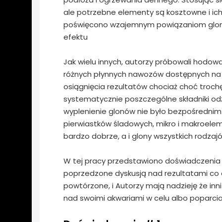
ale potrzebne elementy są kosztowne i ich 
poświęcono wzajemnym powiązaniom glony - 
efektu
Jak wielu innych, autorzy próbowali hodo
różnych płynnych nawozów dostępnych na 
osiągnięcia rezultatów chociaż choć troch
systematycznie poszczególne składniki od
wyplenienie glonów nie było bezpośrednim
pierwiastków śladowych, mikro i makroeleme
bardzo dobrze, a i glony wszystkich rodzaj
W tej pracy przedstawiono doświadczenia
poprzedzone dyskusją nad rezultatami co d
powtórzone, i Autorzy mają nadzieję że in
nad swoimi akwariami w celu albo poparcia 