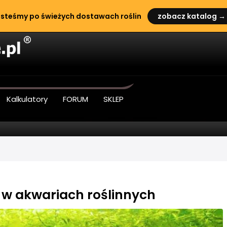
steśmy po świeżych dostawach roślin
zobacz katalog →
Kalkulatory
FORUM
SKLEP
 w akwariach roślinnych