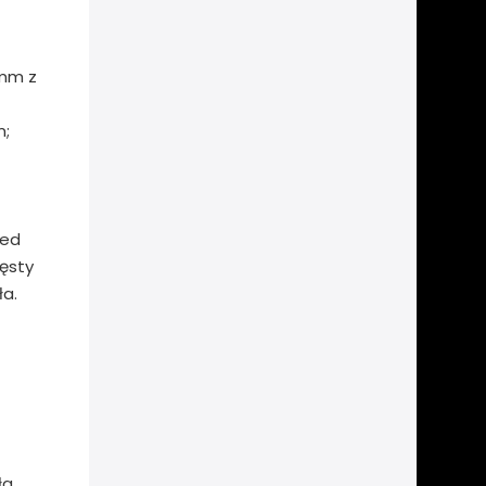
 mm z
m;
zed
gęsty
ła.
a,