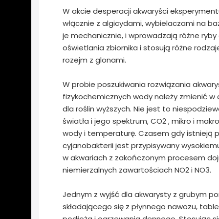
W akcie desperacji akwaryści eksperyment
włącznie z algicydami, wybielaczami na ba
je mechanicznie, i wprowadzają różne ryby
oświetlania zbiornika i stosują różne rodza
rozejm z glonami.
W probie poszukiwania rozwiązania akwarys
fizykochemicznych wody należy zmienić w c
dla roślin wyższych. Nie jest to niespodz
światła i jego spektrum, CO2 , mikro i makr
wody i temperaturę. Czasem gdy istnieją pu
cyjanobakterii jest przypisywany wysokie
w akwariach z zakończonym procesem dojr
niemierzalnych zawartościach NO2 i NO3.
Jednym z wyjść dla akwarysty z grubym po
składającego się z płynnego nawozu, tabl
podłoża i ogrzewania dennego. Stosując si