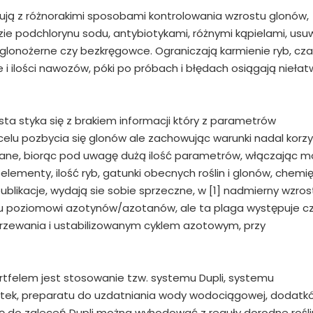
ują z różnorakimi sposobami kontrolowania wzrostu glonów,
zie podchlorynu sodu, antybiotykami, różnymi kąpielami, usu
 glonożerne czy bezkręgowce. Ograniczają karmienie ryb, cz
je i ilości nawozów, póki po próbach i błędach osiągają niełat
ta styka się z brakiem informacji który z parametrów
elu pozbycia się glonów ale zachowując warunki nadal korz
iewane, biorąc pod uwagę dużą ilość parametrów, włączając 
oelementy, ilość ryb, gatunki obecnych roślin i glonów, chemi
blikacje, wydają sie sobie sprzeczne, w [1] nadmierny wzros
mu poziomowi azotynów/azotanów, ale ta plaga występuje c
zewania i ustabilizowanym cyklem azotowym, przy
rtfelem jest stosowanie tzw. systemu Dupli, systemu
etek, preparatu do uzdatniania wody wodociągowej, dodatk
ę do zaleceń Dupli można wyhodować z reguły dorodne rośli