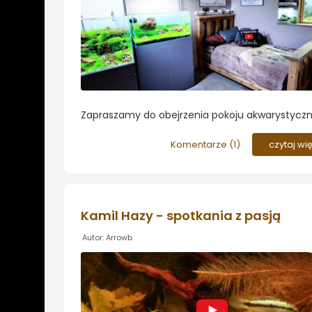
Zapraszamy do obejrzenia pokoju akwarystycz
youtubera JJ Aquariums. Znajdziecie w nim wie
akcesoriów, które posiadacie także u siebie. Uw
Komentarze (
1
)
czytaj wi
zwraca niewątpliwie bogata kolekcja akcesorió
logo ADA...
Kamil Hazy - spotkania z pasją
Autor: Arrowb