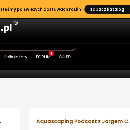
steśmy po świeżych dostawach roślin
zobacz katalog →
1
Kalkulatory
FORUM
SKLEP
uascapingu
Aquascaping Podcas