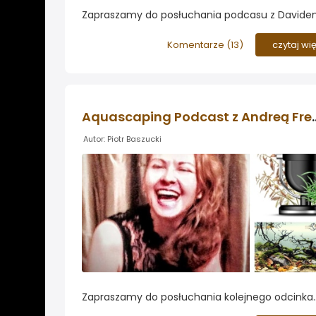
Zapraszamy do posłuchania podcasu z David
O'Bryanem, akwarysty, który jako jeden z pierw
ropopularyzował stosowanie wody utlenionej ja
Komentarze (
13
)
czytaj wi
środka na glony w akwarium. Słuchowisko poru
tematy związane m.in. z procesami biochemic
zachodzącymi w akwarium...
Aquascaping Podca
Autor: Piotr Baszucki
Zapraszamy do posłuchania kolejnego odcinka
anglojęzycznego podcastu dla aquascperów. 