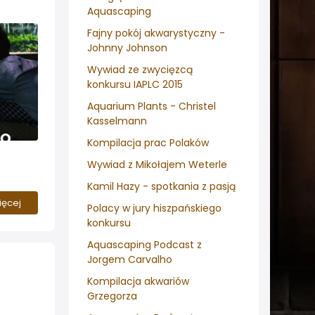
Aquascaping
Fajny pokój akwarystyczny -
Johnny Johnson
Wywiad ze zwycięzcą
konkursu IAPLC 2015
Aquarium Plants - Christel
Kasselmann
Kompilacja prac Polaków
Wywiad z Mikołajem Weterle
adiowej
Kamil Hazy - spotkania z pasją
rge
ięcej
gu,
Polacy w jury hiszpańskiego
konkursu
Aquascaping Podcast z
Jorgem Carvalho
Kompilacja akwariów
Grzegorza