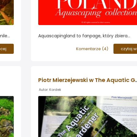
amilem
Aquascapingland to fanpage, który zbiera
aczcie
najciekawsze aranżacje akwarium z całego Św
Przygotowano także odrębną galerię poświęc
ęcej
Komentarze (
4
)
czytaj w
polskim akwariom. Zapraszamy do obejrzenia
wyselekcjonowanych prac polskich akwarystów
Piotr Mierzejewski w
Autor: Kordek