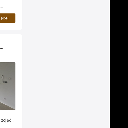
i
DA
ięcej
szkania z akwariami Naszych Czytelników
 zdjęć
tują