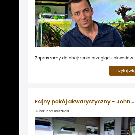
Zapraszamy do obejrzenia przeglądu akwariów
youtubera MJ Aquascaping, którego pomysły i
doświadczenia często prezentujemy na łamac
czytaj wi
Forum...
Fajny pokój akwarystyczny - Johnny Johnson
Autor: Piotr Baszucki