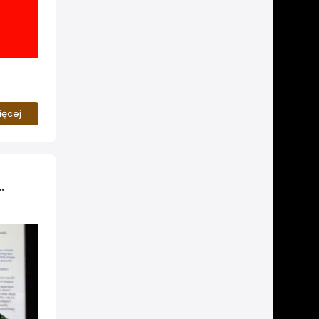
iata.
oną
ięcej
...
 The Aquatic Gardener