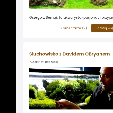
Grzegorz Bernaś to akwarysta-pasjonat i przyjac
Serwisu roslinyakwariowe.pl. Uczy się od nas a 
niego a efektem zdobytego doświadczenia jest
Komentarze (
9
)
czytaj wi
przepiękna kompilacja akwariów roślinnych, do k
obejrzenia Was serdecznie zapraszamy...
Słuchowisko z Davidem OBryanem
Autor: Piotr Baszucki