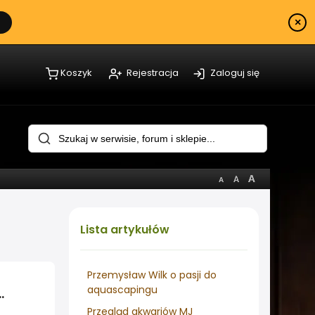
×
Koszyk
Rejestracja
Zaloguj się
Lista
artykułów
Przemysław Wilk o pasji do
aquascapingu
t z Jorgem Carvalho
Przegląd akwariów MJ