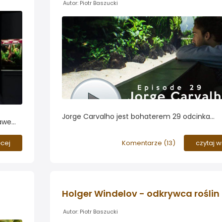
Autor: Piotr Baszucki
Jorge Carvalho jest bohaterem 29 odcinka
ławem
Aquascaping Podcast - internetowej audycji r
od
poświęconej aranżacji akwariów roślinnych. Jo
ęcej
Komentarze (
13
)
czytaj w
opowiada o swoich początkach w aquascapin
pracy z Takashim Amano i przyjaźni z naszym
forumowiczem Adamem Paszczelą...
Holger Windelov - odkrywca roślin
Autor: Piotr Baszucki