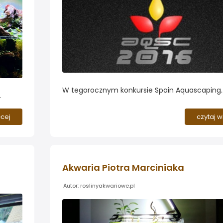
W tegorocznym konkursie Spain Aquascaping
Contest 2016 w jury zasiada dwoje naszych
Forumowiczów...
h
ęcej
czytaj w
Akwaria Piotra Marciniaka
Autor: roslinyakwariowe.pl