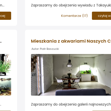
em
Zapraszamy do obejrzenia wywiadu z Takayuk
szych
Fukada - tegorocznym zwycięzcą konkursu A
ko
International Aquatic Plants Layout Contest...
ęcej
Komentarze (
17
)
czytaj w
sza
znymi
st z Andreą Freel
Mie
Autor: Piotr Baszucki
Zapraszamy do obejrzenia galerii najnowszych
Tym
Naszych Czytelników na Forum. Zdjęcia prezen