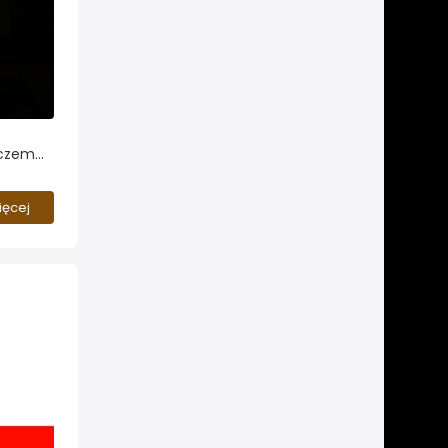
iczem
gromny
ięcej