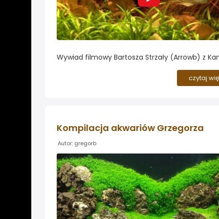
Wywiad filmowy Bartosza Strzały (Arrowb) z K
Hazy, właścicielem zbiornika biotopowego. Zob
jakie rośliny w nim wykorzystano...
czytaj wi
Kompilacja akwariów Grzegorza
Autor: gregorb