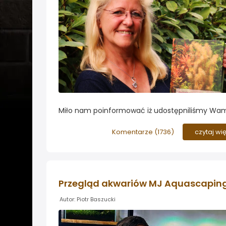
Miło nam poinformować iż udostępniliśmy Wa
możliwość zakupu najlepszej na rynku książki
poświęconej roślin akwariowym autorstwa Chris
Komentarze (
1736
)
czytaj wi
Kasselmann...
Przegląd akwariów MJ Aquascapin
Autor: Piotr Baszucki