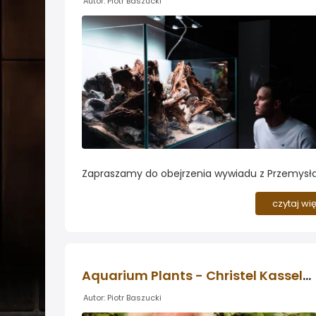
Autor: Piotr Baszucki
Zapraszamy do obejrzenia wywiadu z Przemys
Wilkiem, aquadesignerem i youtuberem, który 
najmłodszych lat pasjonuje się sztuką aranżacji
czytaj wi
akwariów...
Aquarium Plants - Christel Kasselmann
Autor: Piotr Baszucki