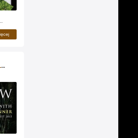
ener...
ięcej
Wywiad ze zwycięzcą konkursu IAPLC 2015