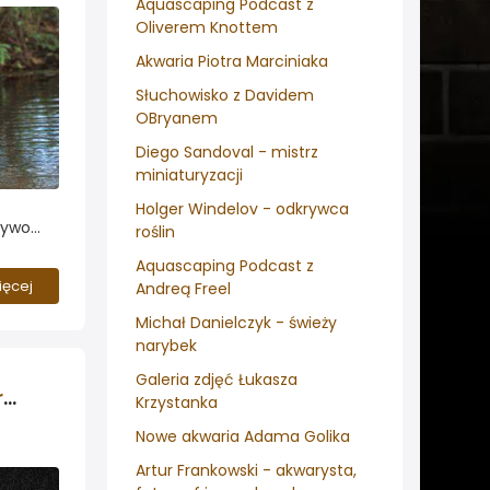
Aquascaping Podcast z
Oliverem Knottem
Akwaria Piotra Marciniaka
Słuchowisko z Davidem
OBryanem
Diego Sandoval - mistrz
miniaturyzacji
Holger Windelov - odkrywca
żywo
roślin
Aquascaping Podcast z
ym z
ięcej
Andreą Freel
a
ędka z
Michał Danielczyk - świeży
firmy
narybek
żyć...
Galeria zdjęć Łukasza
Polacy w jury hiszpańskiego konkursu
Krzystanka
Nowe akwaria Adama Golika
Artur Frankowski - akwarysta,