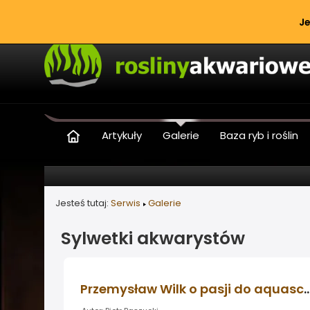
Je
Artykuły
Galerie
Baza ryb i roślin
Jesteś tutaj:
Serwis
Galerie
Sylwetki akwarystów
Przemysław Wilk o pasji do aq