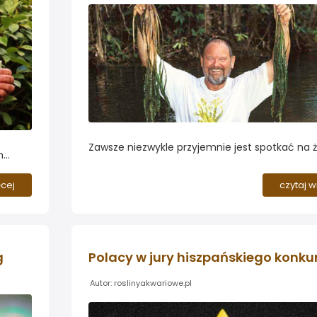
Zawsze niezwykle przyjemnie jest spotkać na 
m
legendę, której publikacje posiada się w swojej
prywatnej bibliotece. Dla mnie osobiście jedn
tel
ęcej
czytaj w
najprzyjemniejszych spotkań, jakie odbyłem n
Targach Interzoo w Norymberdze była pogaw
Panem Holgerem Windelovem - założycielem 
Tropica, którego osobę chciałbym Wam przybli
g
Autor: roslinyakwariowe.pl