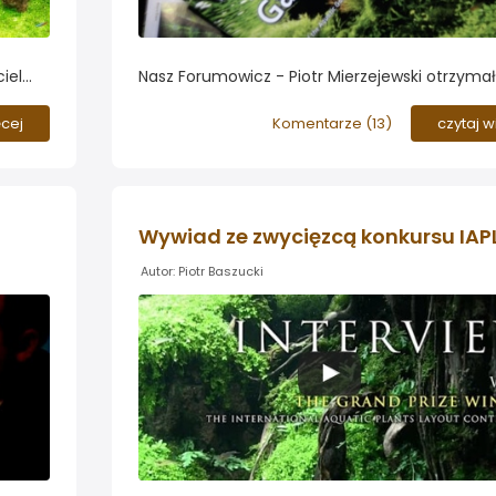
iel
Nasz Forumowicz - Piotr Mierzejewski otrzymał
my od
wyróżnienie w postaci prezentacji sylwetki
akwarystycznej w magazynie The Aquatic Gard
ęcej
Komentarze (
13
)
czytaj w
tórej
Autor: Piotr Baszucki