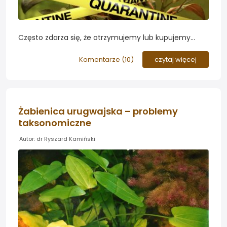
Często zdarza się, że otrzymujemy lub kupujemy
rośliny od innego akwarysty. Niestety zawsze łączy się
z tym ryzyko zawleczenia niechcianych domowników
Komentarze (
10
)
czytaj więcej
takich jak pasożyty i ślimaki. Dlatego sugerujemy
przeprowadzenie każdorazowo tygodniowej
kwarantanny materiału roślinnego...
Żabienica urugwajska – problemy
taksonomiczne
Autor: dr Ryszard Kamiński