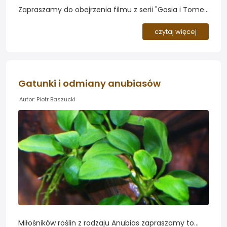
Zapraszamy do obejrzenia filmu z serii "Gosia i Tomek
- w akwarium". Tym razem autorzy omawiają
tematykę przygotowania roślin po zakupie, która
czytaj więcej
sprawia często problem osobom początkującym...
Gatunki i odmiany anubiasów
Autor: Piotr Baszucki
Miłośników roślin z rodzaju Anubias zapraszamy to