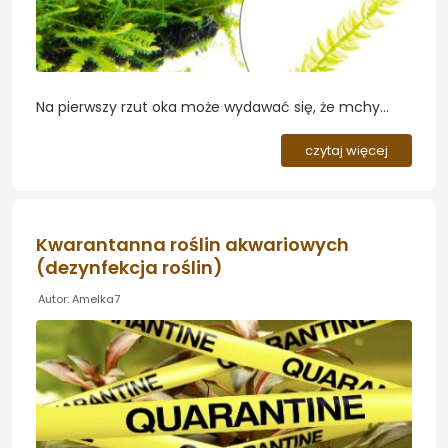
Na pierwszy rzut oka może wydawać się, że mchy
akwariowe wyglądają identyczne, ale w rzeczywistości
stanowią bogaty repertuar o ciekawych cechach
czytaj więcej
charakterystycznych dla...
Kwarantanna roślin akwariowych
(dezynfekcja roślin)
Autor: Amelka7