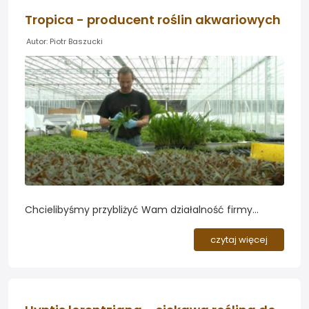
Tropica - producent roślin akwariowych
Autor: Piotr Baszucki
Chcielibyśmy przybliżyć Wam działalność firmy
Tropica, która od 1970 roku dostarcza najwyższej
jakości rośliny akwariowe do akwarystów na całym
czytaj więcej
Świecie. Zapraszamy do obejrzenia filmu...