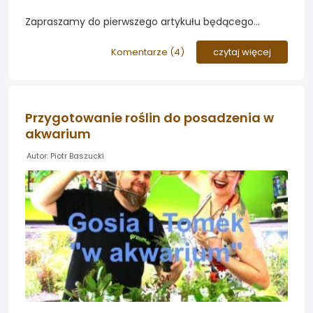
Zapraszamy do pierwszego artykułu będącego
wstępem do systematyki żabienic. Poznacie
niezbędną teorię związaną z hodowlą roślin oraz
Komentarze (
4
)
czytaj więcej
dowiecie się jak powstają nowe gatunki i hybrydy oraz
barwne kultywary spotykane na największych
światowych plantacjach...
Przygotowanie roślin do posadzenia w
akwarium
Autor: Piotr Baszucki