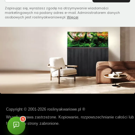
Zapisując się, wyrażasz zgodę na otrzymywanie wiadomości
marketingowych na podany adres e-mail. Administratorem danych
osobowych jest roslinyakwariowe.pl.
Więcej
Copyright © 2001-2026 roslinyakwariowe.pl ®
Wszelkie prawa zastrzeżone. Kopiowanie, rozpowszechnianie całości lub
fragmentów strony zabronione.