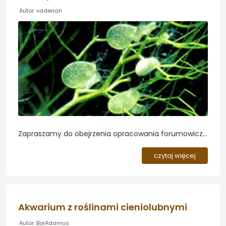
Autor: vaderian
Zapraszamy do obejrzenia opracowania forumowicza
vaderian poświęconego gatunkom roślin
mięsożernych uprawianych w akwariach. Mała gratka
czytaj więcej
dla miłośników roślin z rodzaju Utricularia...
Akwarium z roślinami cieniolubnymi
Autor: BorAdamus