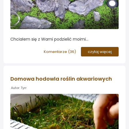
Chciałem się z Wami podzielić moimi
doświadczeniami z glosią którą się wysiewa a nie
sadzi. Temat zaczął się w innym wątku, ale teraz
Komentarze (
36
)
czytaj więcej
postaram się to wszystko zebrać razem i
podsumować...
Domowa hodowla roślin akwariowych
Autor: Tyrr