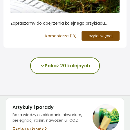
Zapraszamy do obejrzenia kolejnego przykładu
domowej hodowli roślin akwariowych. Tym razem
kilka wskazówek w postaci materiału filmowego...
Komentarze (
18
)
czytaj więcej
Pokaż 20 kolejnych
Artykuły i porady
Baza wiedzy o zakładaniu akwarium,
pielęgnacji roślin, nawożeniu i CO2.
Czytaj artykuły