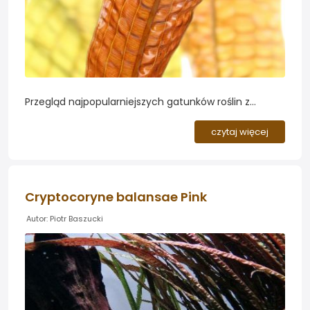
Przegląd najpopularniejszych gatunków roślin z
rodzaju Aponogeton przeznaczonych na tylny plan
akwarium. Kilka z nich wyróżnia się ciekawymi
czytaj więcej
cechami...
Cryptocoryne balansae Pink
Autor: Piotr Baszucki