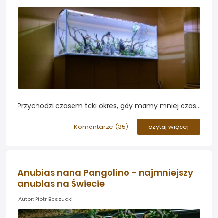
Przychodzi czasem taki okres, gdy mamy mniej czasu
na akwarium. W takim wypadku wcale nie musimy
rezygnować z akwarystyki roślinnej - wystarczy iż
Komentarze (
35
)
czytaj więcej
obsadzimy zbiornik roślinami cieniolubnymi, tak jak
zrobił to BorAdamus...
Anubias nana Pangolino - najmniejszy
anubias na Świecie
Autor: Piotr Baszucki