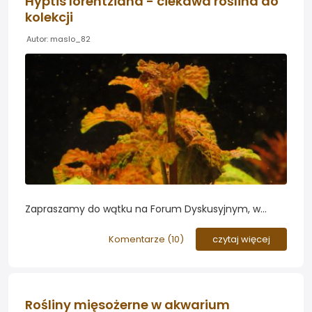
Hyptis lorentziana - ciekawa roślina do
kolekcji
Autor: maslo_82
Zapraszamy do wątku na Forum Dyskusyjnym, w
którym przyglądamy się nowej roślinie Hyptis
lorentziana. Mimo oryginalnego wyglądu i ciekawej
Komentarze (
10
)
czytaj więcej
kolorystyki liści jest ona stosunkowo rzadko
wykorzystywana w aranżacji awariów roślinnych. Czas
to zmienić :)
Rośliny mięsożerne w akwarium