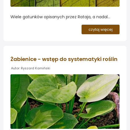
Wiele gatunków opisanych przez Rataja, a nadal
funkcjonujących w akwarystyce, zmieniło pozycję
systematyczną w wyniku rewizji Haynesa i Holm-
czytaj więcej
Nielsena oraz Lehtonena. Tych trzech badaczy
cechują dwa różne podejścia...
Żabienice - wstęp do systematyki roślin
Autor: Ryszard Kamiński