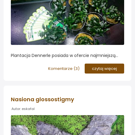
Plantacja Dennerle posiada w ofercie najmniejszą
odmianę Anubiasa o nazwie "Pangolino"...
Komentarze (
3
)
czytaj więcej
Nasiona glossostigmy
Autor: eskafal