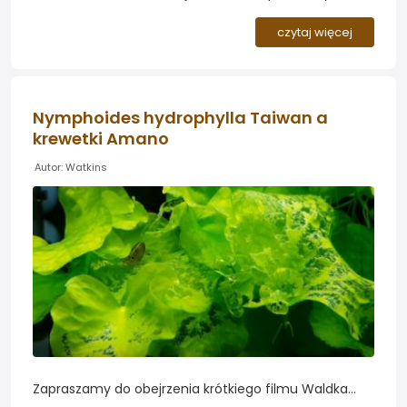
zapoznania się z lista porównawczą gatunków i
odmian tych przepięknych i wytrzymałych roślin.
czytaj więcej
Zapraszam do pochwalenia się swoimi okazami w
komentarzach...
Nymphoides hydrophylla Taiwan a
krewetki Amano
Autor: Watkins
Zapraszamy do obejrzenia krótkiego filmu Waldka