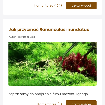
zaprezentowanego w wątku poświęconym krewetce
Amano i jej apetycie na rośliny w akwarium. Trzeba
Komentarze (
104
)
czytaj więcej
przyznać, że film robi wrażenie...
Jak przycinać Ranunculus inundatus
Autor: Piotr Baszucki
Zapraszamy do obejrzenia filmu prezentującego
prawidłowy proces przycinania Ranunculus inundatus
- jednej z najciekawszych wizualnie roślin
Komentarze (
11
)
czytaj więcej