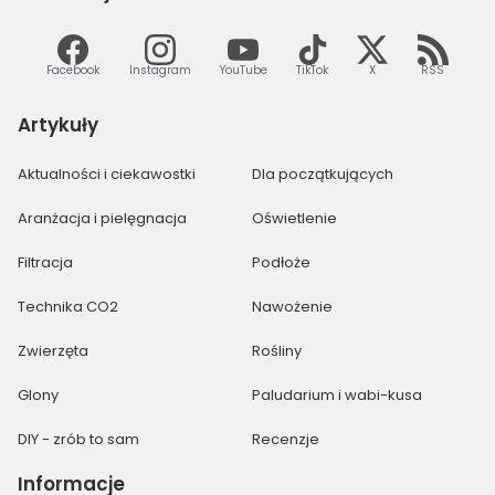
Facebook
Instagram
YouTube
TikTok
X
RSS
Artykuły
Aktualności i ciekawostki
Dla początkujących
Aranżacja i pielęgnacja
Oświetlenie
Filtracja
Podłoże
Technika CO2
Nawożenie
Zwierzęta
Rośliny
Glony
Paludarium i wabi-kusa
DIY - zrób to sam
Recenzje
Informacje