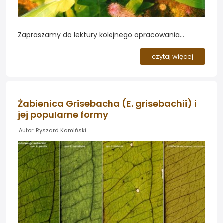
Zapraszamy do lektury kolejnego opracowania
autorstwa dr Ryszarda Kamińskiego. W odrębnej
części przedstawione będą spotykane w akwariach
czytaj więcej
formy żabienicy urugwajskiej, tu celowe wydaje się
omówienie zasad obowiązujących przy opisywaniu
nowych gatunków roślin...
Żabienica Grisebacha (E. grisebachii) i
jej popularne formy
Autor: Ryszard Kamiński