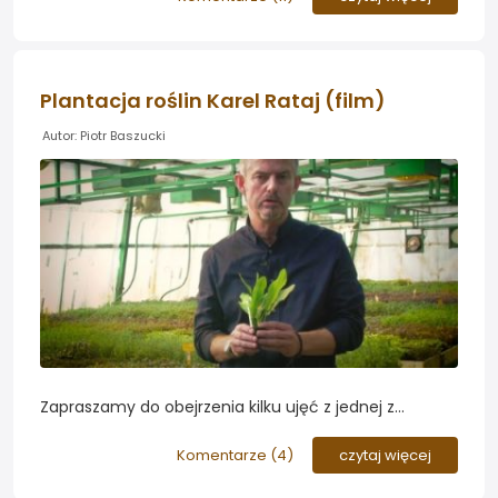
akwariowych....
Plantacja roślin Karel Rataj (film)
Autor: Piotr Baszucki
Zapraszamy do obejrzenia kilku ujęć z jednej z
najstarszych europejskich plantacji roślin
akwariowych. Należy ona do Karela Rataja i znajduje
Komentarze (
4
)
czytaj więcej
się w Czechach, niedalego granicy z Polską...