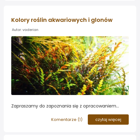
Kolory roślin akwariowych i glonów
Autor: vaderian
Zapraszamy do zapoznania się z opracowaniem
Forumowicza Vaderian, poświęconemu barwnikom u
roślin akwariowych i glonów. Dlaczego rośliny nie
Komentarze (
1
)
czytaj więcej
zawsze wybarwiają się na czerwono? Tego dowiecie
się z filmu...