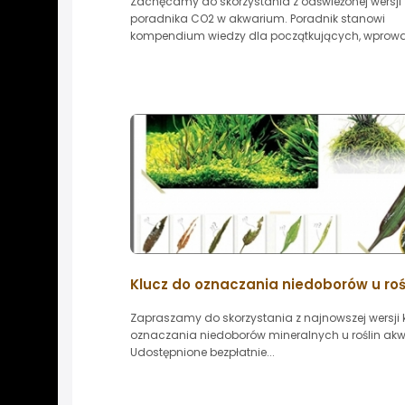
Zachęcamy do skorzystania z odświeżonej wersji
poradnika CO2 w akwarium. Poradnik stanowi
kompendium wiedzy dla początkujących, wprowa
Klucz do oznaczania niedoborów u roś
Zapraszamy do skorzystania z najnowszej wersji 
oznaczania niedoborów mineralnych u roślin ak
Udostępnione bezpłatnie...