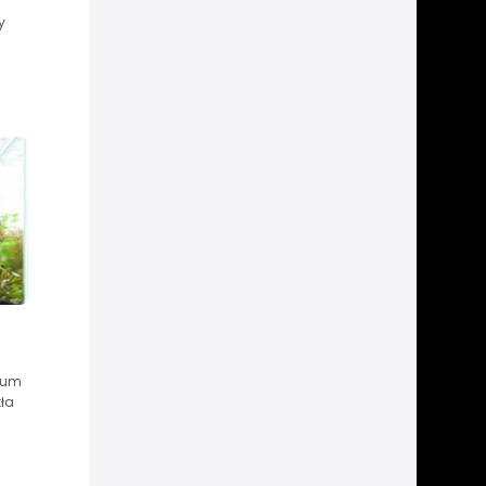
y
ium
kła