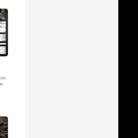
ych
 w