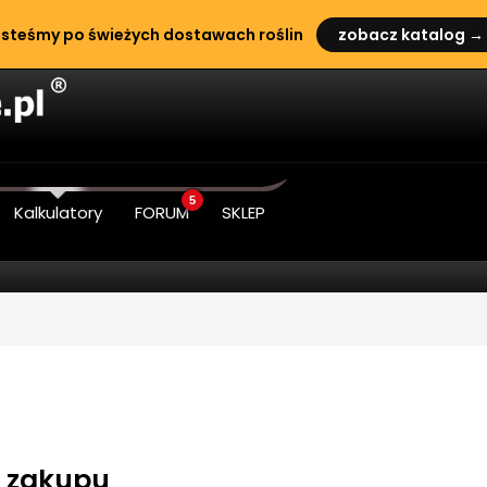
steśmy po świeżych dostawach roślin
zobacz katalog →
5
Kalkulatory
FORUM
SKLEP
do zakupu