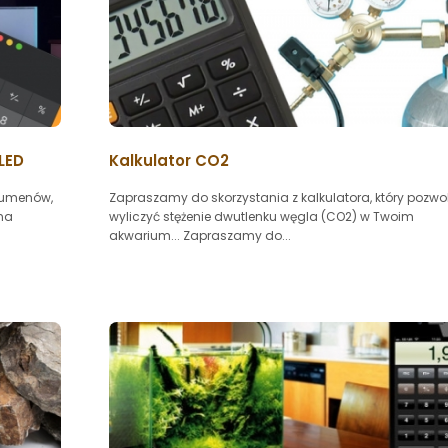
LED
Kalkulator CO2
 lumenów,
Zapraszamy do skorzystania z kalkulatora, który pozwol
nna
wyliczyć stężenie dwutlenku węgla (CO2) w Twoim
akwarium... Zapraszamy do...