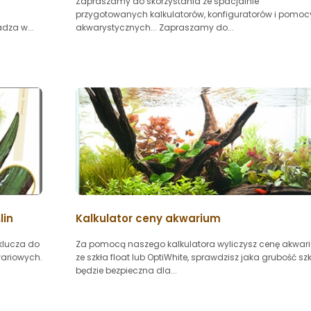
Zapraszamy do skorzystania ze spacjalnie
przygotowanych kalkulatorów, konfiguratorów i pomoc
dza w...
akwarystycznych... Zapraszamy do...
lin
Kalkulator ceny akwarium
klucza do
Za pomocą naszego kalkulatora wyliczysz cenę akwar
wariowych.
ze szkła float lub OptiWhite, sprawdzisz jaka grubość sz
będzie bezpieczna dla...