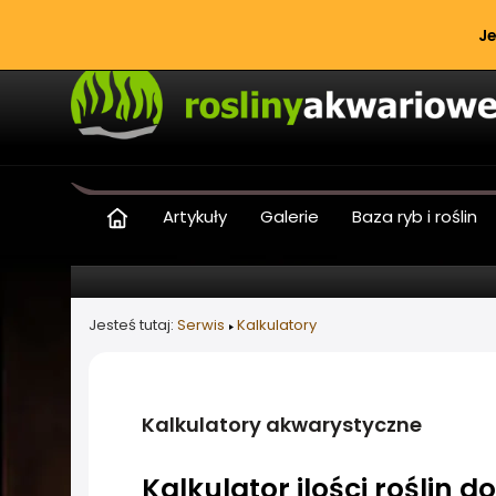
Je
Artykuły
Galerie
Baza ryb i roślin
Jesteś tutaj:
Serwis
Kalkulatory
Kalkulatory akwarystyczne
Kalkulator ilości roślin 