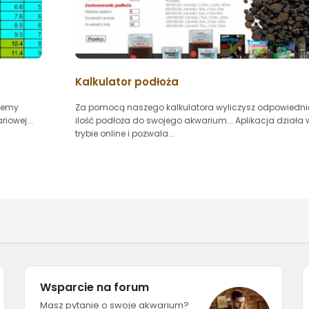
Kalkulator podłoża
żemy
Za pomocą naszego kalkulatora wyliczysz odpowiedni
iowej...
ilość podłoża do swojego akwarium... Aplikacja działa 
trybie online i pozwala...
Wsparcie na forum
Masz pytanie o swoje akwarium?