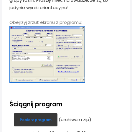
grupy roślin. Proszę mieć na uwadze, że są to
jedynie wyniki orientacyjne!
Obejrzyj zrzut ekranu z programu:
Ściągnij program
(archiwum zip)
Pobierz program