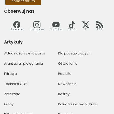
Zobacz forum
Obserwuj
nas
Facebook
Instagram
YouTube
TikTok
X
RSS
Artykuły
Aktualności i ciekawostki
Dla początkujących
Aranżacja i pielęgnacja
Oświetlenie
Filtracja
Podłoże
Technika CO2
Nawożenie
Zwierzęta
Rośliny
Glony
Paludarium i wabi-kusa