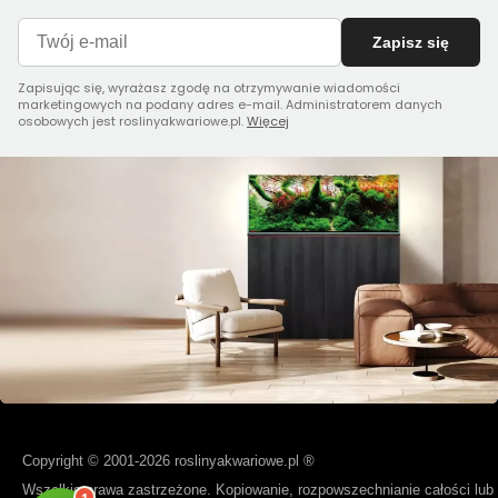
Zapisz się
Zapisując się, wyrażasz zgodę na otrzymywanie wiadomości
marketingowych na podany adres e-mail. Administratorem danych
osobowych jest roslinyakwariowe.pl.
Więcej
Copyright © 2001-2026 roslinyakwariowe.pl ®
Wszelkie prawa zastrzeżone. Kopiowanie, rozpowszechnianie całości lub