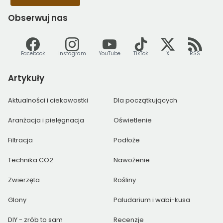
Obserwuj
nas
Facebook
Instagram
YouTube
TikTok
X
RSS
Artykuły
Aktualności i ciekawostki
Dla początkujących
Aranżacja i pielęgnacja
Oświetlenie
Filtracja
Podłoże
Technika CO2
Nawożenie
Zwierzęta
Rośliny
Glony
Paludarium i wabi-kusa
DIY - zrób to sam
Recenzje