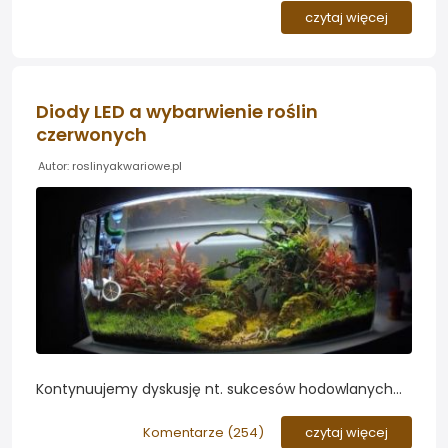
naturalne wybarwienie zieleni w akwarium...
czytaj więcej
Diody LED a wybarwienie roślin
czerwonych
Autor: roslinyakwariowe.pl
Kontynuujemy dyskusję nt. sukcesów hodowlanych
roślin czerwonych w akwariach oświetlanych diodami
LED. Czy nowoczesne oświetlenie diodowe sprosta
Komentarze (
254
)
czytaj więcej