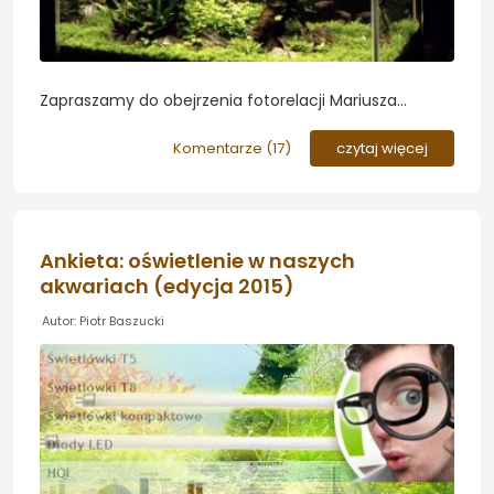
Zapraszamy do obejrzenia fotorelacji Mariusza
prezentującą sposób na rozbudowę lampy
oświetleniowej o dodatkowe diody LED...
Komentarze (
17
)
czytaj więcej
Ankieta: oświetlenie w naszych
akwariach (edycja 2015)
Autor: Piotr Baszucki