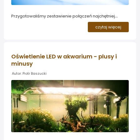
Przygotowaliśmy zestawienie połączeń najchętniej
wybieranych świetlówek do akwarium roślinnego wraz z
czytaj więcej
przykładami zdjęć akwariów oświetlonych danego typu
świetlówkami...
Oświetlenie LED w akwarium - plusy i
minusy
Autor: Piotr Baszucki