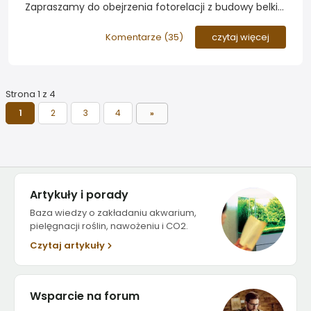
Zapraszamy do obejrzenia fotorelacji z budowy belki
oświetleniowej z diodami LED. Malep4 - autor
pomysłu napotkał w niej kilka problemów związanych
Komentarze (
35
)
czytaj więcej
z chłodzeniem i sterowaniem...
Strona 1 z 4
1
2
3
4
»
Artykuły i porady
Baza wiedzy o zakładaniu akwarium,
pielęgnacji roślin, nawożeniu i CO2.
Czytaj artykuły
Wsparcie na forum