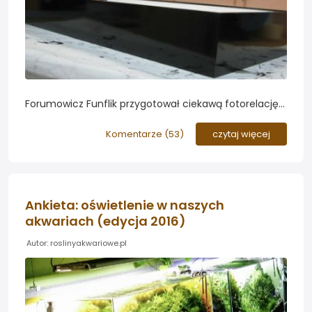
Forumowicz Funflik przygotował ciekawą fotorelację z
realizacji projektu budowy pokrywy ze spienionego
PCV. Zródłem światła będa w tym przypadku diody
Komentarze (
53
)
czytaj więcej
LED CREE...
Ankieta: oświetlenie w naszych
akwariach (edycja 2016)
Autor: roslinyakwariowe.pl