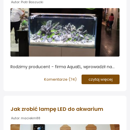
Autor: Piotr Baszucki
Rodzimy producent - firma AquaEL, wprowadził na
rynek nowe modele lamp z diodami LED z serii SLIM.
Akwarystów roślinnych zainteresuje z pewnością
Komentarze (
74
)
czytaj więcej
odmiana Plant i Sunny - zapraszamy do zapoznania
się z opiniamy na temat tych lamp...
Jak zrobić lampę LED do akwarium
Autor: maciekm88