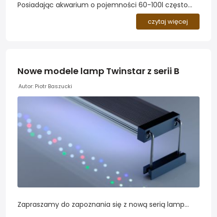
Posiadając akwarium o pojemności 60-100l często
stajemy przed problemem wyboru lampy
czytaj więcej
oświetleniowej. Wybrać model z diodami LED czy na
świetlówki T5? Pomożemy Wam dokonać wyboru na
bazie naszego doświadczenia z oświetleniem LED w
tej wielkości akwariach...
Nowe modele lamp Twinstar z serii B
Autor: Piotr Baszucki
Zapraszamy do zapoznania się z nową serią lamp
Twinstar B, przeznaczoną dla akwarystów ceniących