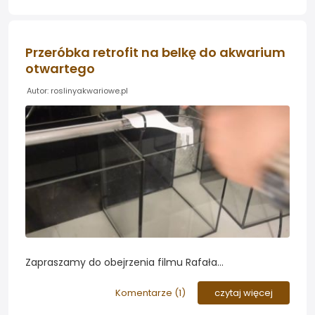
Jedyny mankament to to, że lampa mocno oślepia...
Przeróbka retrofit na belkę do akwarium
otwartego
Autor: roslinyakwariowe.pl
Zapraszamy do obejrzenia filmu Rafała
prezentującego zastosowanie belek Aquael Retrofit w
roli lampa mocowanych na krawędziach akwarium
Komentarze (
1
)
czytaj więcej
otwartego...