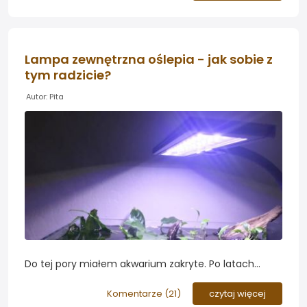
wymaganiom akwarystów - czy nadaje się jeszcze
wyłącznie do pielęgnacji akwariów z przewagą roślin
zielonych? Spróbujemy znaleźć przykłady i
odpowiedzieć na to pytanie...
Lampa zewnętrzna oślepia - jak sobie z
tym radzicie?
Autor: Pita
Do tej pory miałem akwarium zakryte. Po latach
zdecydowałem się na zewnętrzną lampę LED. Lampa
ustawiona jest na krawędziach akwarium. Jestem
Komentarze (
21
)
czytaj więcej
bardzo zadowolony, lampa pięknie oddaje kolory.