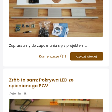
Zapraszamy do zapoznania się z projektem
forumowicza maciekm88, który postanowił wykonać
własnoręcznie lampę opartą o diody LED do swojego
Komentarze (
91
)
czytaj więcej
akwarium roślinnego...
Zrób to sam: Pokrywa LED ze
spienionego PCV
Autor: funflik