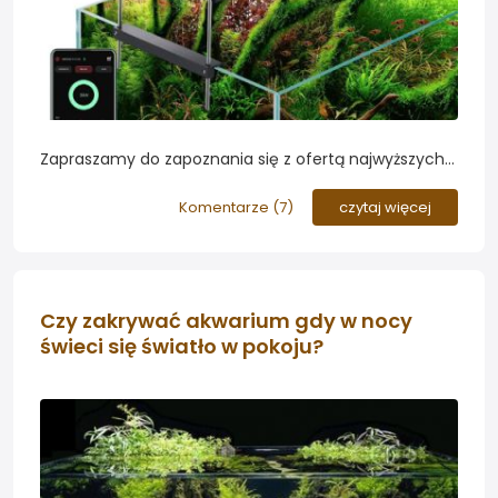
Zapraszamy do zapoznania się z ofertą najwyższych
modeli Lamp Chihiros Aquatic Studio. Są one
przeznaczone dla najbardziej wymagających
Komentarze (
7
)
czytaj więcej
akwarystów zwracających uwagę...
Czy zakrywać akwarium gdy w nocy
świeci się światło w pokoju?