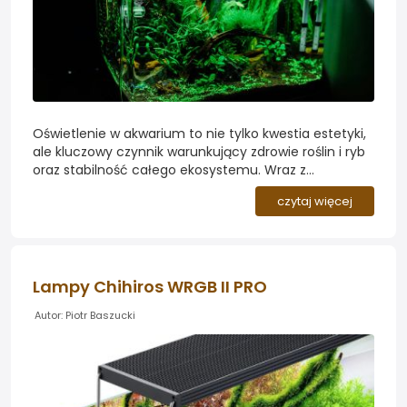
Oświetlenie w akwarium to nie tylko kwestia estetyki,
ale kluczowy czynnik warunkujący zdrowie roślin i ryb
oraz stabilność całego ekosystemu. Wraz z
popularyzacją lamp LED zmieniło się podejście do
czytaj więcej
parametrów światła: zamiast prostego przelicznika
wat na litr, coraz częściej wykorzystuje się lumeny na
litr oraz analizę widma i temperatury barwowej...
Lampy Chihiros WRGB II PRO
Autor: Piotr Baszucki