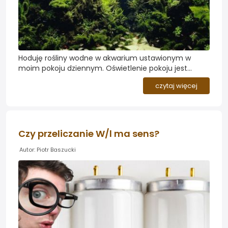
Hoduję rośliny wodne w akwarium ustawionym w
moim pokoju dziennym. Oświetlenie pokoju jest
włączone nawet po wygaszeniu zbiornika. Czy
czytaj więcej
powinienem w jakiś sposób zasłaniać akwarium w
nocy? Jaki jest najlepszy moment na włączenie
napowietrzania?
Czy przeliczanie W/l ma sens?
Autor: Piotr Baszucki