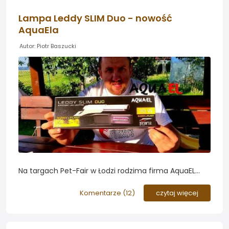
Lampa Leddy SLIM Duo - nowość
AquaEla
Autor: Piotr Baszucki
Na targach Pet-Fair w Łodzi rodzima firma AquaEL
zaprezentowała najnowszą propozycję oświetlenia do
nano-akwariów w postaci lampli Leddy SLIM Duo
Komentarze (
12
)
czytaj więcej
wyposażoną w podwójną ilość diod LED...