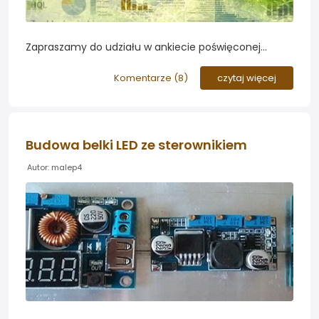
Zapraszamy do udziału w ankiecie poświęconej
rodzajom oświetlenia jakie stosujemy w naszych
akwariach roślinnych. Jest to aktualna edycja 2015
Komentarze (
8
)
czytaj więcej
reprezentująca najnowsze trendy na Forum....
Budowa belki LED ze sterownikiem
Autor: malep4