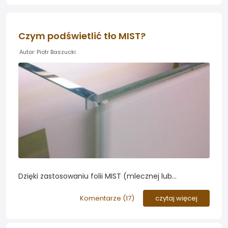
Czym podświetlić tło MIST?
Autor: Piotr Baszucki
Dzięki zastosowaniu folii MIST (mlecznej lub
półprzezroczystej) możemy znacząco zwiększyć
głębię optyczną akwarium. Jeszcze leszy efekt
Komentarze (
17
)
czytaj więcej
uzyskamy podświetlając tylną szybę akwarium...