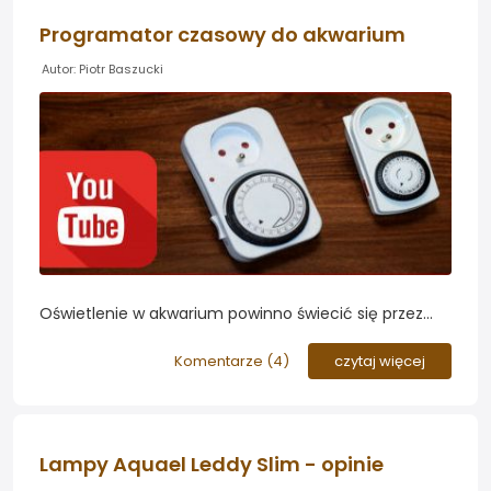
Programator czasowy do akwarium
Autor: Piotr Baszucki
Oświetlenie w akwarium powinno świecić się przez
ściśle określony czas. W tym pomoże nam prosty i
tani programator czasowy. Rafał Kozera w serii
Komentarze (
4
)
czytaj więcej
AkwaGadka pokazuje najprostsze i najtańsze
programatory i opisuje ich sposób działania...
Lampy Aquael Leddy Slim - opinie