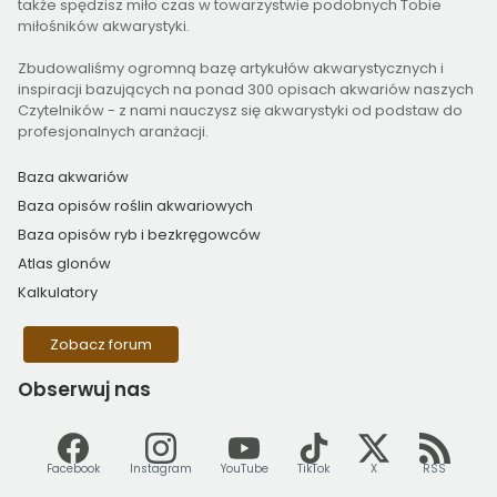
także spędzisz miło czas w towarzystwie podobnych Tobie
miłośników akwarystyki.
Zbudowaliśmy ogromną bazę artykułów akwarystycznych i
inspiracji bazujących na ponad 300 opisach akwariów naszych
Czytelników - z nami nauczysz się akwarystyki od podstaw do
profesjonalnych aranżacji.
Baza akwariów
Baza opisów roślin akwariowych
Baza opisów ryb i bezkręgowców
Atlas glonów
Kalkulatory
Zobacz forum
Obserwuj
nas
Facebook
Instagram
YouTube
TikTok
X
RSS