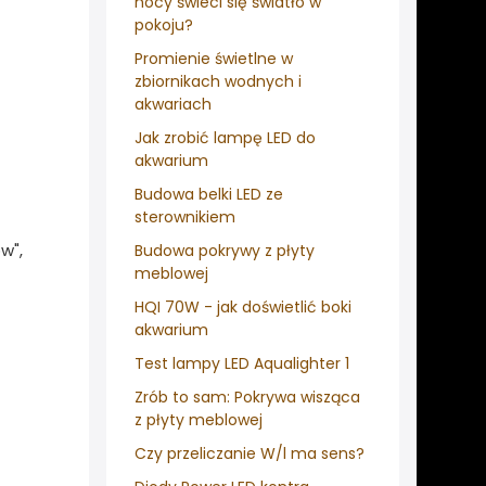
nocy świeci się światło w
pokoju?
Promienie świetlne w
zbiornikach wodnych i
akwariach
Jak zrobić lampę LED do
akwarium
Budowa belki LED ze
sterownikiem
w",
Budowa pokrywy z płyty
meblowej
HQI 70W - jak doświetlić boki
akwarium
Test lampy LED Aqualighter 1
Zrób to sam: Pokrywa wisząca
z płyty meblowej
Czy przeliczanie W/l ma sens?