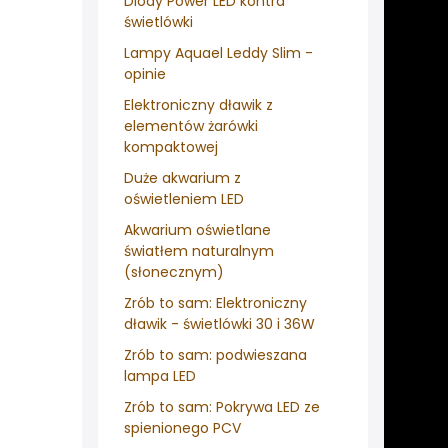
Diody Power LED kontra
świetlówki
Lampy Aquael Leddy Slim -
opinie
Elektroniczny dławik z
elementów żarówki
kompaktowej
Duże akwarium z
oświetleniem LED
Akwarium oświetlane
światłem naturalnym
(słonecznym)
Zrób to sam: Elektroniczny
dławik - świetlówki 30 i 36W
Zrób to sam: podwieszana
lampa LED
Zrób to sam: Pokrywa LED ze
spienionego PCV