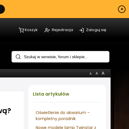
×
Koszyk
Rejestracja
Zaloguj się
Lista
artykułów
wą?
Oświetlenie do akwarium –
kompletny poradnik
Nowe modele lamp Twinstar z