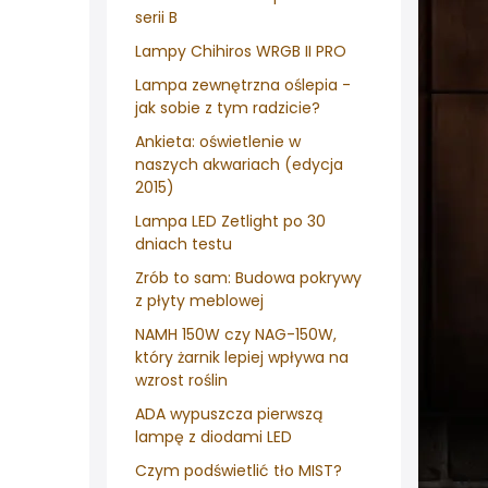
serii B
Lampy Chihiros WRGB II PRO
Lampa zewnętrzna oślepia -
jak sobie z tym radzicie?
Ankieta: oświetlenie w
naszych akwariach (edycja
2015)
Lampa LED Zetlight po 30
dniach testu
Zrób to sam: Budowa pokrywy
z płyty meblowej
NAMH 150W czy NAG-150W,
który żarnik lepiej wpływa na
wzrost roślin
ADA wypuszcza pierwszą
lampę z diodami LED
Czym podświetlić tło MIST?