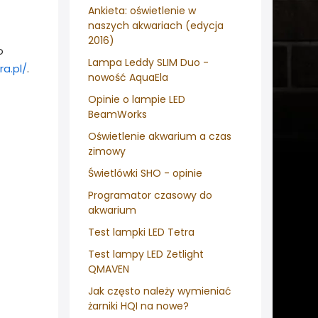
Ankieta: oświetlenie w
naszych akwariach (edycja
2016)
o
Lampa Leddy SLIM Duo -
ra.pl/
.
nowość AquaEla
Opinie o lampie LED
BeamWorks
Oświetlenie akwarium a czas
zimowy
Świetlówki SHO - opinie
Programator czasowy do
akwarium
Test lampki LED Tetra
Test lampy LED Zetlight
QMAVEN
Jak często należy wymieniać
żarniki HQI na nowe?