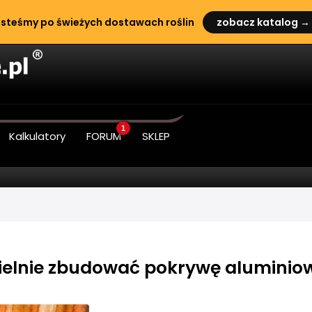
steśmy po świeżych dostawach roślin
zobacz katalog →
1
Kalkulatory
FORUM
SKLEP
zielnie zbudować pokrywę aluminio