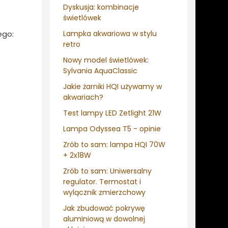
Dyskusja: kombinacje
świetlówek
ego:
Lampka akwariowa w stylu
retro
Nowy model świetlówek:
Sylvania AquaClassic
Jakie żarniki HQI używamy w
akwariach?
Test lampy LED Zetlight 21W
Lampa Odyssea T5 - opinie
Zrób to sam: lampa HQI 70W
+ 2x18W
Zrób to sam: Uniwersalny
regulator. Termostat i
wylącznik zmierzchowy
Jak zbudować pokrywę
aluminiową w dowolnej