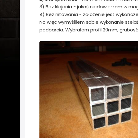
3) Bez klejenia - jakoś niedowierzam w ma
4) Bez nitowania - założenie jest wykończe
No więc wymyśliłem sobie wykonanie stela
podparcia. Wybrałem profil 20mm, grubość