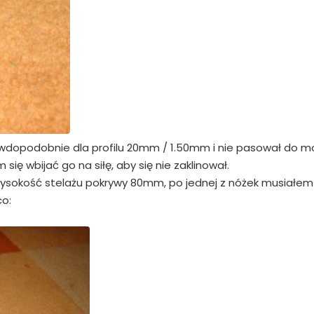
awdopodobnie dla profilu 20mm / 1.50mm i nie pasował do m
ię wbijać go na siłę, aby się nie zaklinował.
 wysokość stelażu pokrywy 80mm, po jednej z nóżek musiałem
co: