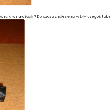
ć rurki w narożach ? Do czasu znalezienia w L-M czegoś taki