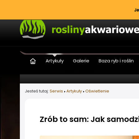
Je
Artykuły
Galerie
Baza ryb i roślin
Jesteś tutaj:
Serwis
Artykuły
Oświetlenie
Zrób to sam: Jak samod
Informacje o artykule