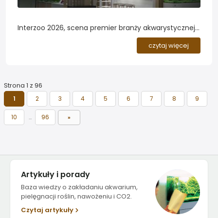
Interzoo 2026, scena premier branży akwarystycznej.
Targi Interzoo w Norymberdze to największe i
czytaj więcej
najważniejsze wydarzenie branży zoologicznej na
świecie. Co dwa lata producenci z całego świata
prezentują tam swoje najnowsze produkty, koncepcje
i kierunki rozwoju....
Strona 1 z 96
1
2
3
4
5
6
7
8
9
10
96
…
»
Artykuły i porady
Baza wiedzy o zakładaniu akwarium,
pielęgnacji roślin, nawożeniu i CO2.
Czytaj artykuły