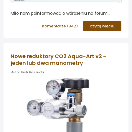
Miło nam poinformować o wdrożeniu na forum
odświeżonej funkcjonalności profili użytkowników. Od
teraz możecie ustawiać własne okładki profili (cover
Komentarze (
842
)
czytaj więcej
photo), edytować swoją galerię akwariów oraz śledzić
wpisy obserwowanych akwarystów...
Nowe reduktory CO2 Aqua-Art v2 -
jeden lub dwa manometry
Autor: Piotr Baszucki