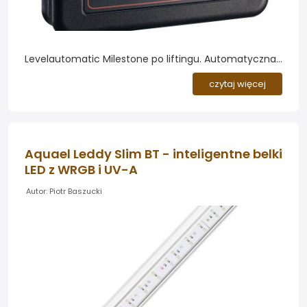
Levelautomatic Milestone po liftingu. Automatyczna
dolewka Levelautomatic Milestone marki Aqua Trend
czytaj więcej
przeszła odświeżenie. Producent zmienił panel
frontowy urządzenia - dotychczasowy fizyczny
przycisk reset został zastąpiony nowoczesną
klawiaturą membranową.
Aquael Leddy Slim BT - inteligentne belki
LED z WRGB i UV-A
Autor: Piotr Baszucki