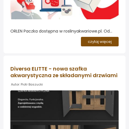
ORLEN Paczka dostępna w roslinyakwariowe.pl. Od
teraz zamówienia złożone w sklepie
czytaj więcej
roslinyakwariowe.pl można odbierać za
pośrednictwem usługi ORLEN Paczka. To kolejna
wygodna metoda dostawy, która daje większą
swobodę w wyborze miejsca i czasu odbioru
Diversa ELITTE - nowa szafka
przesyłki....
akwarystyczna ze składanymi drzwiami
Autor: Piotr Baszucki