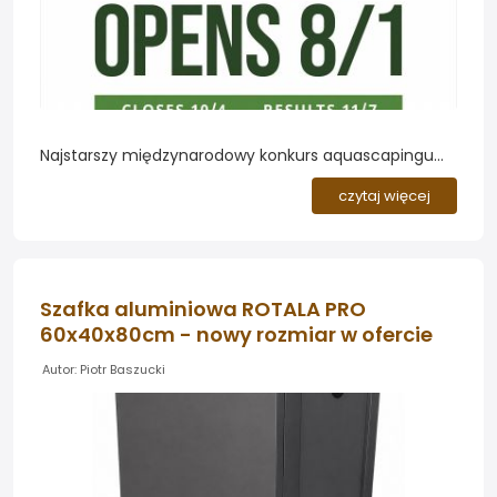
Najstarszy międzynarodowy konkurs aquascapingu
wraca. Organizacja Aquatic Gardeners Association
czytaj więcej
ogłosiła terminy tegorocznej edycji AGA International
Aquascaping Contest 2026. Zgłoszenia będzie można
nadsyłać od 1 sierpnia do 4 października, a oficjalne
wyniki poznamy 7 listopada....
Szafka aluminiowa ROTALA PRO
60x40x80cm - nowy rozmiar w ofercie
Autor: Piotr Baszucki