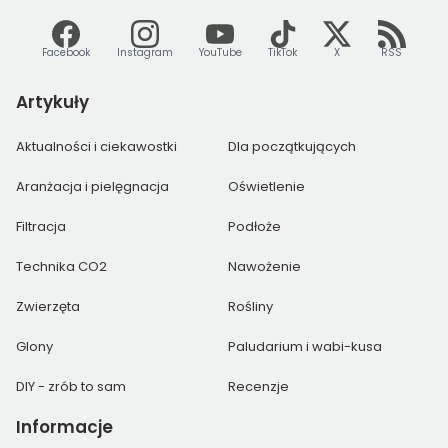
Facebook
Instagram
YouTube
TikTok
X
RSS
Artykuły
Aktualności i ciekawostki
Dla początkujących
Aranżacja i pielęgnacja
Oświetlenie
Filtracja
Podłoże
Technika CO2
Nawożenie
Zwierzęta
Rośliny
Glony
Paludarium i wabi-kusa
DIY - zrób to sam
Recenzje
Informacje