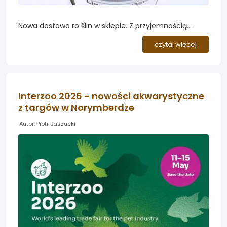
Nowa dostawa ro ślin w sklepie. Z przyjemnością
informujemy, że właśnie otrzymaliśmy świeżą
czytaj więcej
dostawę roślin akwariowych. W ofercie znalazło się
blisko 280 gatunków i odmian roślin do akwariów
słodkowodnych, w tym popularne Anubiasy,
Kryptokoryny, Rotale, Echinodorusy, mchy, paprocie
Interzoo 2026 - nowości akwarystyczne
oraz rośliny pływające....
z targów w Norymberdze
Autor: Piotr Baszucki