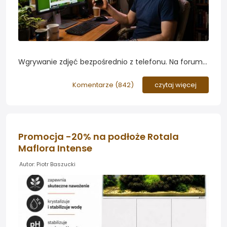
Wgrywanie zdjęć bezpośrednio z telefonu. Na forum
roślinyakwariowe.pl pojawiła się nowa funkcja -
możliwość dodawania zdjęć i załączników do postów
Komentarze (
842
)
czytaj więcej
bezpośrednio ze smartfona. To odpowiedź na coraz
częstszy sposób korzystania z internetu, w którym
telefon pełni rolę głównego aparatu
fotograficznego....
Promocja -20% na podłoże Rotala
Maflora Intense
Autor: Piotr Baszucki