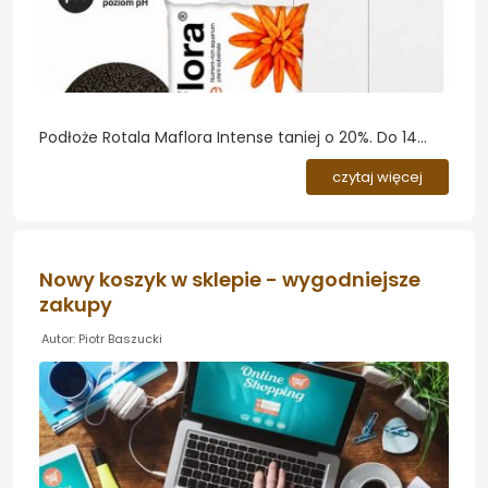
Podłoże Rotala Maflora Intense taniej o 20%. Do 14
lipca lub do wyczerpania zapasów trwa promocja na
czytaj więcej
aktywne podłoże Rotala Maflora Intense - cena
obniżona o 20%. To dobry moment, aby uzupełnić lub
wymienić podłoże w akwarium roślinnym przed
wakacyjnym sezonem intensywnego wzrostu roślin....
Nowy koszyk w sklepie - wygodniejsze
zakupy
Autor: Piotr Baszucki