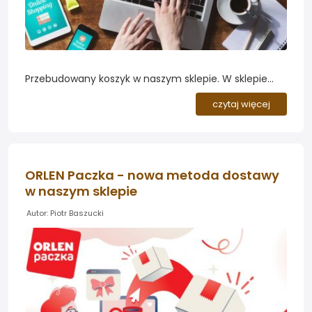
Przebudowany koszyk w naszym sklepie. W sklepie
roslinyakwariowe.pl wprowadziliśmy sporą aktualizację
czytaj więcej
silnika, której najważniejszym elementem jest
całkowicie przebudowany koszyk. Produkty można
teraz dodawać bezpośrednio z poziomu karty
produktu oraz listy produktów, bez zbędnych kroków....
ORLEN Paczka - nowa metoda dostawy
w naszym sklepie
Autor: Piotr Baszucki