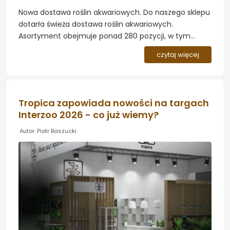
Nowa dostawa roślin akwariowych. Do naszego sklepu
dotarła świeża dostawa roślin akwariowych.
Asortyment obejmuje ponad 280 pozycji, w tym
popularne gatunki tła, rośliny pierwszego planu,
czytaj więcej
mchy, wątrobowce oraz odmiany wybarwione....
Tropica zapowiada nowości na targach
Interzoo 2026 - co już wiemy?
Autor: Piotr Baszucki