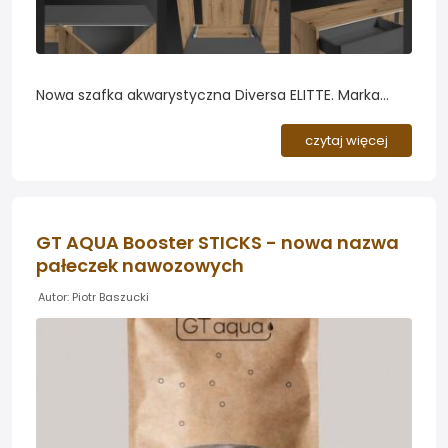
Nowa szafka akwarystyczna Diversa ELITTE. Marka
Diversa wprowadza do oferty szafkę akwarystyczną
ELITTE - mebel, który łączy minimalistyczny,
czytaj więcej
elegancki wygląd z rozwiązaniami ułatwiającymi
codzienną obsługę zbiornika. Konstrukcję
zaprojektowano z myślą o akwarystach oczekujących
zarówno stabilnego podparcia akwarium, jak i
GT AQUA Booster STICKS - nowa nazwa
wygodnego dostępu do sprzętu....
pałeczek nawozowych
Autor: Piotr Baszucki