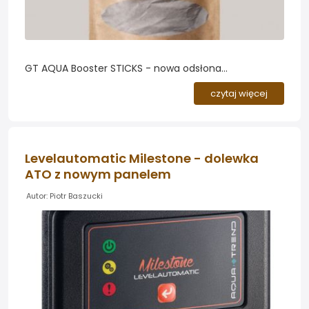
GT AQUA Booster STICKS - nowa odsłona
sprawdzonego nawozu. Dotychczasowe Pałeczki
czytaj więcej
Nawozowe GT AQUA trafiają na rynek pod nową
nazwą GT AQUA Booster STICKS. Zmiana obejmuje
wyłącznie nazwę produktu oraz odświeżoną szatę
graficzną opakowania - sam nawóz oraz jego
Levelautomatic Milestone - dolewka
składniki pozostają bez zmian.
ATO z nowym panelem
Autor: Piotr Baszucki