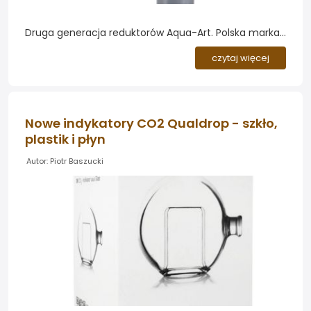
Druga generacja reduktorów Aqua-Art. Polska marka
Aqua-Art wprowadza do oferty odświeżoną serię
czytaj więcej
reduktorów CO2 oznaczoną jako v2. Akwaryści mają
do wyboru dwa warianty: prostszy reduktor z jednym
manometrem oraz rozbudowany reduktor z dwoma
manometrami....
Nowe indykatory CO2 Qualdrop - szkło,
plastik i płyn
Autor: Piotr Baszucki