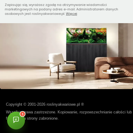
Zapisując się, wyrażasz zgodę na otrzymywanie wiadomości
marketingowych na podany adres e-mail. Administratorem danych
osobowych jest roslinyakwariowe.pl.
Więcej
Copyright © 2001-2026 roslinyakwariowe.pl ®
Wszelkie prawa zastrzeżone. Kopiowanie, rozpowszechnianie całości lub
fragmentów strony zabronione.