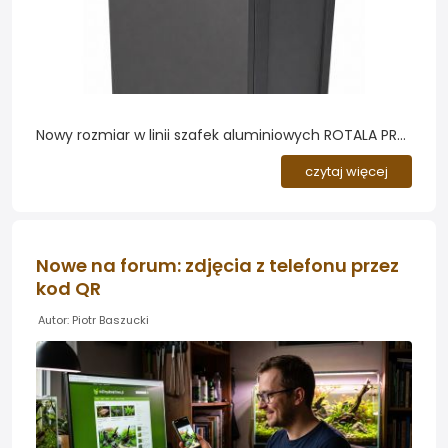
Nowy rozmiar w linii szafek aluminiowych ROTALA PRO.
Do oferty szafek aluminiowych ROTALA PRO dołączył
czytaj więcej
popularny rozmiar 60x40x80cm. To kolejny wariant w
linii mebli akwarystycznych opartych na konstrukcji z
profili aluminiowych, tym razem dopasowany do
jednych z najczęściej wybieranych akwariów o
Nowe na forum: zdjęcia z telefonu przez
wymiarach 60x40cm....
kod QR
Autor: Piotr Baszucki