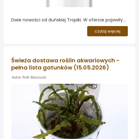
Dwie nowości od duńskiej Tropiki. W ofercie pojawiły
się dwa nowe preparaty od renomowanego
czytaj więcej
producenta Tropica: Carbon Nutrition - nawóz
węglowy w płynie wspierający intensywny wzrost
roślin, oraz Water Conditioner - uzdatniacz wody
neutralizujący chlor i metale ciężkie. Oba produkty
Świeża dostawa roślin akwariowych -
trafiły do sprzedaży w trzech wariantach
pełna lista gatunków (15.05.2026)
pojemnościowych: 125 lub 150 ml, 300 ml oraz 750
ml....
Autor: Piotr Baszucki