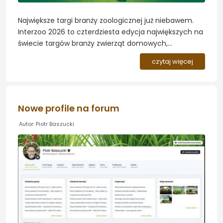
Największe targi branży zoologicznej już niebawem.
Interzoo 2026 to czterdziesta edycja największych na
świecie targów branży zwierząt domowych,
organizowanych co dwa lata w Norymberdze.
czytaj więcej
Tegoroczna odsłona odbędzie się w dniach 12-15
maja 2026 w Exhibition Centre Nuremberg i
zapowiada się jako najbardziej okazała w historii
imprezy....
Nowe profile na forum
Autor: Piotr Baszucki