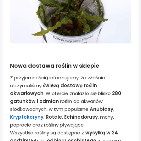
Nowa dostawa roślin w sklepie
Z przyjemnością informujemy, że właśnie
otrzymaliśmy
świeżą dostawę roślin
akwariowych
. W ofercie znalazło się blisko
280
gatunków i odmian
roślin do akwariów
słodkowodnych, w tym popularne
Anubiasy
,
Kryptokoryny
,
Rotale
,
Echinodorusy
, mchy,
paprocie oraz rośliny pływające.
Wszystkie rośliny są dostępne z
wysyłką w 24
godziny
lub do
odbioru osobistego
w naszym