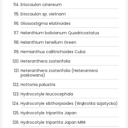
Eriocaulon cinereum
Eriocaulon sp. vietnam
Glossostigma elatinoides
Helanthium bolivianum Quadricostatus
Helanthium tenellum Green
Hemianthus callitrichoides Cuba
Heteranthera zosterifolia
Heteranthera zosterifolia (Heterantera
paskowana)
Hottonia palustris
Hydrocotyle leucocephala
Hydrocotyle sibthorpioides (Wąkrotka azjatycka)
Hydrocotyle tripartita Japan
Hydrocotyle tripartita Japan MINI