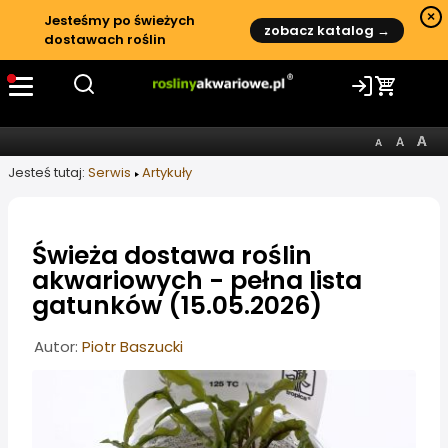
×
Jesteśmy po świeżych
zobacz katalog →
dostawach roślin
Jesteś tutaj:
Serwis
Artykuły
Świeża dostawa roślin
akwariowych - pełna lista
gatunków (15.05.2026)
Informacje o artykule
Autor:
Piotr Baszucki