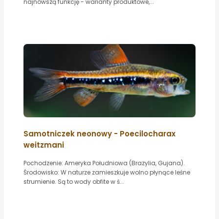
najnowszą funkcję - warianty produktowe,...
Samotniczek neonowy - Poecilocharax
weitzmani
Pochodzenie: Ameryka Południowa (Brazylia, Gujana).
Środowisko: W naturze zamieszkuje wolno płynące leśne
strumienie. Są to wody obfite w ś...