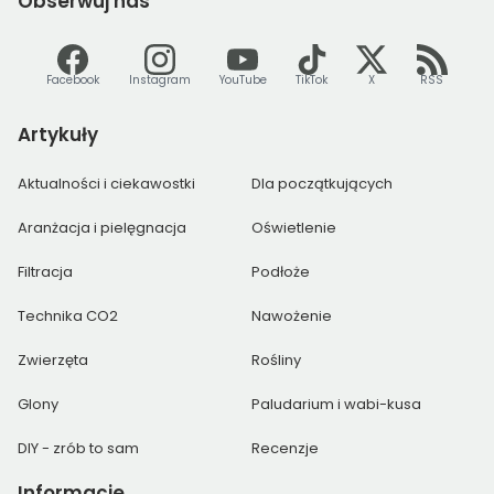
Obserwuj
nas
Facebook
Instagram
YouTube
TikTok
X
RSS
Artykuły
Aktualności i ciekawostki
Dla początkujących
Aranżacja i pielęgnacja
Oświetlenie
Filtracja
Podłoże
Technika CO2
Nawożenie
Zwierzęta
Rośliny
Glony
Paludarium i wabi-kusa
DIY - zrób to sam
Recenzje
Informacje