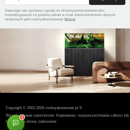
Zapisując się, wyrażasz zgodę na otrzymywanie wiadomości
marketingowych na podany adres e-mail. Administratorem danych
osobowych jest roslinyakwariowe.pl.
Więcej
Copyright © 2001-2026 roslinyakwariowe.pl ®
Wszelkie prawa zastrzeżone. Kopiowanie, rozpowszechnianie całości lub
fragmentów strony zabronione.