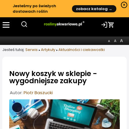
×
Jesteśmy po świeżych
zobacz katalog →
dostawach roślin
Jesteś tutaj:
Serwis
Artykuły
Aktualności i ciekawostki
Nowy koszyk w sklepie -
wygodniejsze zakupy
Informacje o artykule
Autor:
Piotr Baszucki