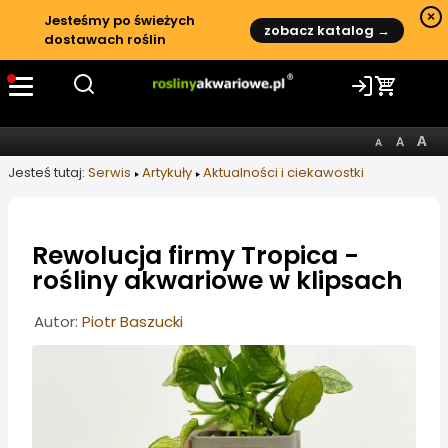
×
Jesteśmy po świeżych
zobacz katalog →
dostawach roślin
Jesteś tutaj:
Serwis
Artykuły
Aktualności i ciekawostki
Rewolucja firmy Tropica -
rośliny akwariowe w klipsach
Informacje o artykule
Autor:
Piotr Baszucki