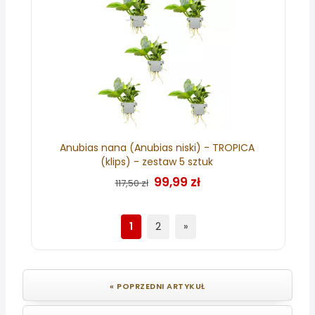
Anubias nana (Anubias niski) - TROPICA
(klips) - zestaw 5 sztuk
99,99 zł
117,50 zł
1
2
»
« POPRZEDNI ARTYKUŁ