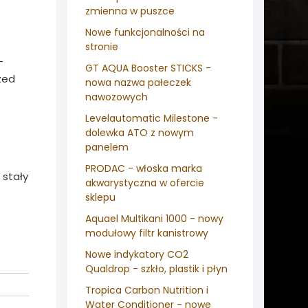
zmienna w puszce
Nowe funkcjonalności na
stronie
-
GT AQUA Booster STICKS -
zed
nowa nazwa pałeczek
nawozowych
Levelautomatic Milestone -
dolewka ATO z nowym
panelem
PRODAC - włoska marka
 stały
akwarystyczna w ofercie
sklepu
Aquael Multikani 1000 - nowy
modułowy filtr kanistrowy
Nowe indykatory CO2
Qualdrop - szkło, plastik i płyn
Tropica Carbon Nutrition i
Water Conditioner - nowe