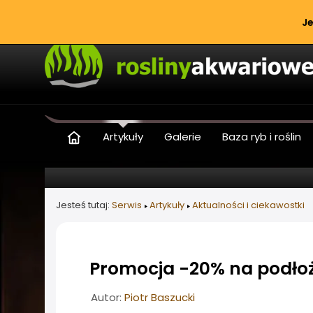
Je
Artykuły
Galerie
Baza ryb i roślin
Jesteś tutaj:
Serwis
Artykuły
Aktualności i ciekawostki
Promocja -20% na podłoż
Informacje o artykule
Autor:
Piotr Baszucki