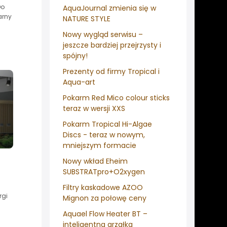
Do
AquaJournal zmienia się w
arny
NATURE STYLE
Nowy wygląd serwisu –
jeszcze bardziej przejrzysty i
spójny!
Prezenty od firmy Tropical i
Aqua-art
Pokarm Red Mico colour sticks
teraz w wersji XXS
Pokarm Tropical Hi-Algae
Discs - teraz w nowym,
mniejszym formacie
Nowy wkład Eheim
SUBSTRATpro+O2xygen
Filtry kaskadowe AZOO
rgi
Mignon za połowę ceny
Aquael Flow Heater BT –
inteligentna grzałka