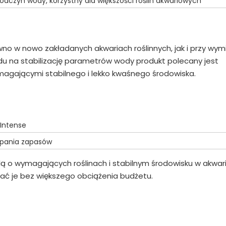
dczyn wody, korzystny dla większości roślin akwariowych
no w nowo zakładanych akwariach roślinnych, jak i przy wym
u na stabilizację parametrów wody produkt polecany jest
magającymi stabilnego i lekko kwaśnego środowiska.
 Intense
rpania zapasów
ą o wymagających roślinach i stabilnym środowisku w akwar
ć je bez większego obciążenia budżetu.