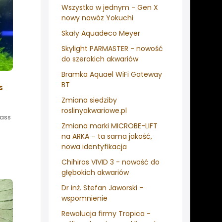
Wszystko w jednym - Gen X
nowy nawóz Yokuchi
Skały Aquadeco Meyer
Skylight PARMASTER - nowość
do szerokich akwariów
Bramka Aquael WiFi Gateway
BT
s
Zmiana siedziby
roslinyakwariowe.pl
rass
Zmiana marki MICROBE-LIFT
na ARKA – ta sama jakość,
nowa identyfikacja
Chihiros VIVID 3 - nowość do
głębokich akwariów
Dr inż. Stefan Jaworski –
wspomnienie
Rewolucja firmy Tropica -