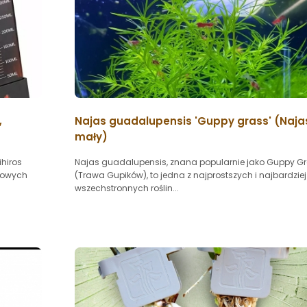
,
Najas guadalupensis 'Guppy grass' (Naja
mały)
ihiros
Najas guadalupensis, znana popularnie jako Guppy G
nowych
(Trawa Gupików), to jedna z najprostszych i najbardziej
wszechstronnych roślin...