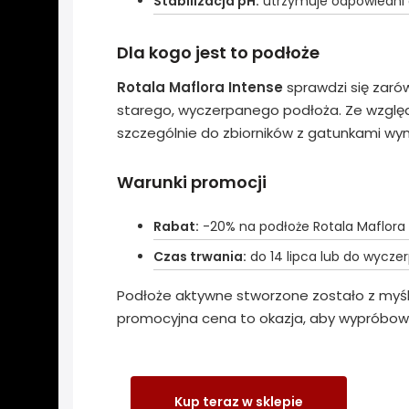
Stabilizacja pH:
utrzymuje odpowiedni o
Dla kogo jest to podłoże
Rotala Maflora Intense
sprawdzi się zarów
starego, wyczerpanego podłoża. Ze względ
szczególnie do zbiorników z gatunkami wy
Warunki promocji
Rabat:
-20% na podłoże Rotala Maflora
Czas trwania:
do 14 lipca lub do wycze
Podłoże aktywne stworzone zostało z myśl
promocyjna cena to okazja, aby wypróbowa
Kup teraz w sklepie