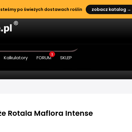
steśmy po świeżych dostawach roślin
zobacz katalog →
1
Kalkulatory
FORUM
SKLEP
e Rotala Maflora Intense