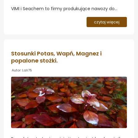
VIMI i Seachem to firmy produkujące nawozy do
akwarium roślinnych. Proponują one dwa odmienne
systemy nawożenia - jeden oparty dla preparacie
czytaj więcej
"wszystko w jednym" i drugi rozdzielony na
poszczególne butelki. Ma to swoje wady i zalety...
Stosunki Potas, Wapń, Magnez i
popalone stożki.
Autor: Lali75