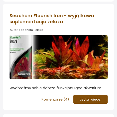
Seachem Flourish Iron - wyjątkowa
suplementacja żelaza
Autor: Seachem Polska
Wyobraźmy sobie dobrze funkcjonujące akwarium
roślinne z odpowiednio dobraną filtracją,
oświetleniem i suplementacją dla ryb i roślin. Na
Komentarze (
4
)
czytaj więcej
początku wystarczają ogólne nawozy dla roślin, lecz
wraz z ich dalszym wzrostem i zwiększeniem ich
biomasy, w akwarium szybko zacznie brakować