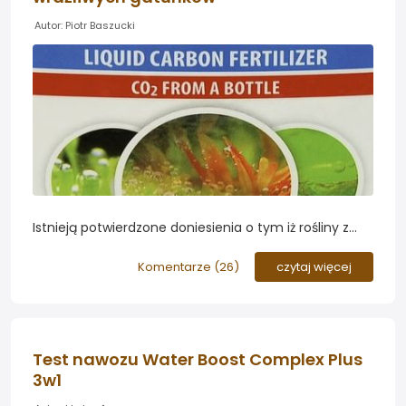
Autor: Piotr Baszucki
Istnieją potwierdzone doniesienia o tym iż rośliny z
rodzaju Vallisneria są wrażliwe na preparaty typu
"węgiel w płynie" i zaleca się w ich wypadku
Komentarze (
26
)
czytaj więcej
zmniejszenie dawek lub zaprzestanie podawania
preparatu...
Test nawozu Water Boost Complex Plus
3w1