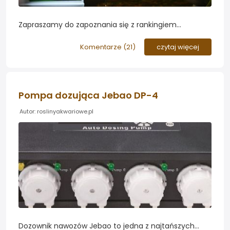
Zapraszamy do zapoznania się z rankingiem
opracowanych przez forumowicza Godween...
Komentarze (
21
)
czytaj więcej
Pompa dozująca Jebao DP-4
Autor: roslinyakwariowe.pl
Dozownik nawozów Jebao to jedna z najtańszych