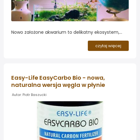
Nowo założone akwarium to delikatny ekosystem,
który dopiero się kształtuje. Choć z zewnątrz wygląda
na gotowe - woda jest klarowna, rośliny posadzone,
czytaj więcej
filtr działa - jego biologia dopiero zaczyna
funkcjonować. To właśnie w tym momencie wielu
akwarystów zadaje sobie pytanie: czy już można
rozpocząć nawożenie, czy lepiej jeszcze poczekać...
Easy-Life EasyCarbo Bio - nowa,
naturalna wersja węgla w płynie
Autor: Piotr Baszucki