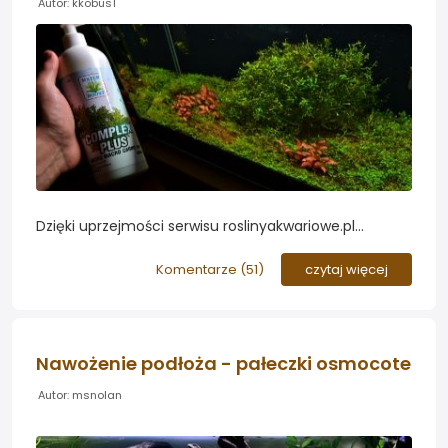
Autor: kkobus1
Dzięki uprzejmości serwisu roslinyakwariowe.pl
otrzymałem buteleczkę o pojemności 500ml dość
ciekawego nawozu do testu. Jest to nawóz Water
Komentarze (
51
)
czytaj więcej
Boost Complex Plus 3w1...
Nawożenie podłoża - pałeczki osmocote
Autor: msnolan