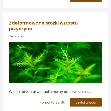
się temu zjawisku...
Zdeformowane stożki wzrostu -
przyczyna
Autor: Arek
W niektórych akwariach mamy do czynienia z
deformacją stożków wzrostu. Spróbujemy
odpowiedzieć sobie na pytanie co może być tego
Komentarze (
5
)
czytaj więcej
przyczyną...