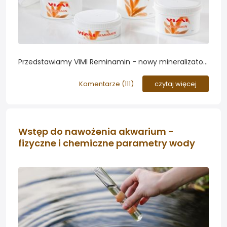
Przedstawiamy VIMI Reminamin - nowy mineralizator
wody z filtra odwróconej osmozy (RO) dedykowany
do akwarystyki roślinnej. Od konkurencyjnych
Komentarze (
111
)
czytaj więcej
produktów wyróżnia go skład zawierający dodatkowo
potas oraz aminokwasy wspomagające wzrost roślin...
Wstęp do nawożenia akwarium -
fizyczne i chemiczne parametry wody