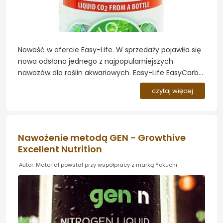
Nowość w ofercie Easy-Life. W sprzedaży pojawiła się
nowa odsłona jednego z najpopularniejszych
nawozów dla roślin akwariowych. Easy-Life EasyCarbo
Bio to naturalna wersja znanego od lat płynnego
czytaj więcej
węgla holenderskiej marki Easy-Life - preparatu, który
przez akwarystów zwyczajowo bywa nazywany
"węglem w płynie" lub "płynnym CO2"....
Nawożenie metodą GEN - Growthive
Excellent Nutrition
Autor: Materiał powstał przy współpracy z marką Yokuchi