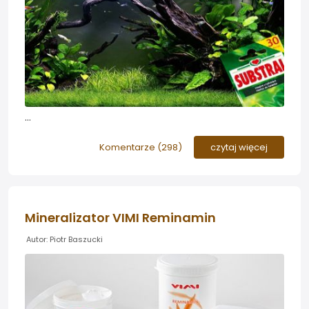
Pałeczki nawozowe i środki otoczkowane pojawiły się
na naszym podwórku dość dawno, jednak brak było
Komentarze (
298
)
czytaj więcej
rodzimych opracowań efektów ich działania w
akwarium a większość materiałów dostępna była
głównie w formie przekładów z materiałów
anglojęzycznych...
Mineralizator VIMI Reminamin
Autor: Piotr Baszucki