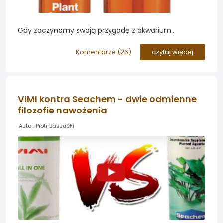
Gdy zaczynamy swoją przygodę z akwarium
najczęściej sięgamy po nawozy typu "all in one" -
czyli wieloskładnikowe. Podobna potrzeba dopada
Komentarze (
26
)
czytaj więcej
akwarystów zmęczonych...
VIMI kontra Seachem - dwie odmienne
filozofie nawożenia
Autor: Piotr Baszucki