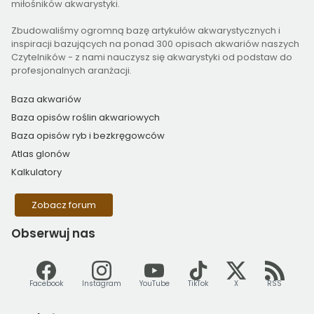
miłośników akwarystyki.
Zbudowaliśmy ogromną bazę artykułów akwarystycznych i
inspiracji bazujących na ponad 300 opisach akwariów naszych
Czytelników - z nami nauczysz się akwarystyki od podstaw do
profesjonalnych aranżacji.
Baza akwariów
Baza opisów roślin akwariowych
Baza opisów ryb i bezkręgowców
Atlas glonów
Kalkulatory
Zobacz forum
Obserwuj
nas
Facebook
Instagram
YouTube
TikTok
X
RSS