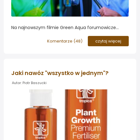
Na najnowszym filmie Green Aqua forumowicze
zauważyli, że węgierska ekipa uzdatnia wode RO
dodając mineralizator bezpośrednio do akwarium. Ale
Komentarze (
48
)
czytaj więcej
czy jest to poprawne działanie?
Jaki nawóz "wszystko w jednym"?
Autor: Piotr Baszucki