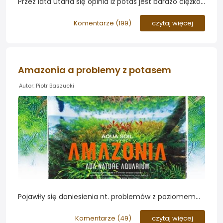
Przez lata utarła się opinia iż potas jest bardzo ciężko
przedawkować w akwarium i nawet jego wysokie
stężenie nie ma negatywnego wpływu na wzost
Komentarze (
199
)
czytaj więcej
roślin. Czy aby na pewno?
Amazonia a problemy z potasem
Autor: Piotr Baszucki
Pojawiły się doniesienia nt. problemów z poziomem
potasu w wodzie akwariów, w których zastosowano
podłoże ADA Amazonia. Prubujemy bliższej przyjrzeć
Komentarze (
49
)
czytaj więcej