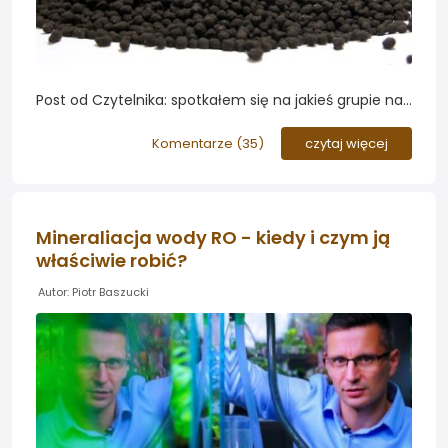
Post od Czytelnika: spotkałem się na jakieś grupie na
FB z stwierdzeniem, że w akwarium roślinnym
postawionym na
podłożu aktywnym
powinno się
Komentarze (
35
)
czytaj więcej
utrzymywać
poziom PO4
= 0 w słupie wody. W
przeciwnym razie zaowocuje to
Mineraliacja wody RO - kiedy i czym ją
właściwie robić?
Autor: Piotr Baszucki