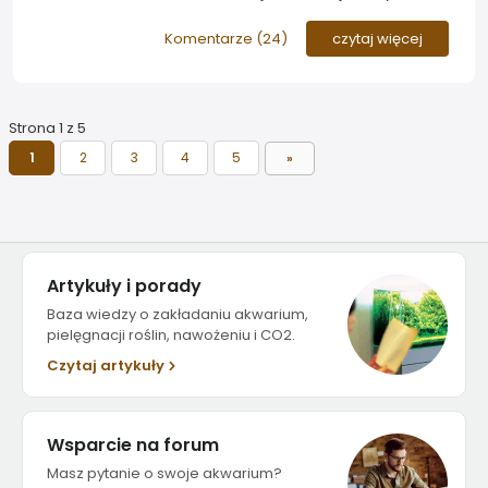
pomp dozujących dostępnych na rynku. Jej
podstawowe możliwości to zautomatyzowanie
Komentarze (
24
)
czytaj więcej
podawania odżywek za pomocą 4 pomp - 24 razy na
dobę w dawkach od 1ml w górę...
Strona 1 z 5
1
2
3
4
5
»
Artykuły i porady
Baza wiedzy o zakładaniu akwarium,
pielęgnacji roślin, nawożeniu i CO2.
Czytaj artykuły
Wsparcie na forum
Masz pytanie o swoje akwarium?