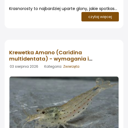
Krasnorosty to najbardziej uparte glony, jakie spotkasz
w akwarium słodkowodnym. Akwaryści znają je pod
czytaj więcej
nazwami czarna broda (black beard algae, BBA) i
pędzelek. Nie znikają po podmianie wody, nie zjada ich
większość glonojadów, a wyrwane z jednego miejsca
po tygodniu pojawiają się w trzech innych
Krewetka Amano (Caridina
multidentata) - wymagania i
pielęgnacja
03 sierpnia 2026 Kategoria:
Zwierzęta