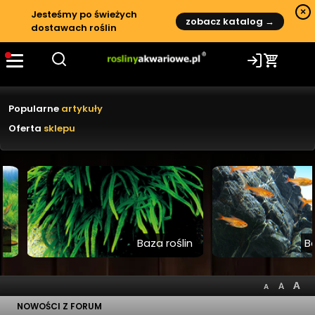
Rośliny akwariowe – poradniki, ga
×
Jesteśmy po świeżych
zobacz katalog →
dostawach roślin
Recenzje i testy
Nowe rośliny akwariowe
Popularne
artykuły
Oferta
sklepu
Baza roślin
Baza z
NOWOŚCI Z FORUM