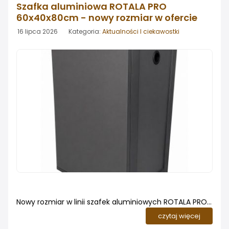
Szafka aluminiowa ROTALA PRO
60x40x80cm - nowy rozmiar w ofercie
16 lipca 2026 Kategoria:
Aktualności I ciekawostki
Nowy rozmiar w linii szafek aluminiowych ROTALA PRO.
Do oferty szafek aluminiowych ROTALA PRO dołączył
czytaj więcej
popularny rozmiar 60x40x80cm. To kolejny wariant w