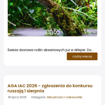
Świeża dostawa roślin akwariowych już w sklepie. Do
naszego sklepu dotarła kolejna, bogata dostawa roślin
czytaj więcej
akwariowych. W ofercie znalazło się niemal 300 pozycji
- od popularnych gatunków dla początkujących
akwarystów, przez rośliny łodygowe i kłączowe, aż po
rzadziej spotykane odmiany doceniane w akwarystyce
aranżacyjnej
AGA IAC 2026 - zgłoszenia do konkursu
ruszają 1 sierpnia
18 lipca 2026 Kategoria:
Aktualności I ciekawostki