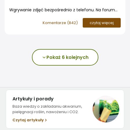
Wgrywanie zdjęć bezpośrednio z telefonu. Na forum
roślinyakwariowe.pl pojawiła się nowa funkcja -
Komentarze (
842
)
czytaj więcej
możliwość dodawania zdjęć i załączników do postów
bezpośrednio ze smartfona. To odpowiedź na coraz
częstszy sposób korzystania z internetu, w którym
telefon pełni rolę głównego aparatu fotograficznego
Pokaż 6 kolejnych
Artykuły i porady
Baza wiedzy o zakładaniu akwarium,
pielęgnacji roślin, nawożeniu i CO2.
Czytaj artykuły