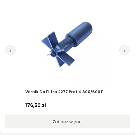
‹
›
Prodac Woreczek Na Wkłady Oem
11,00 zł
Zobacz więcej