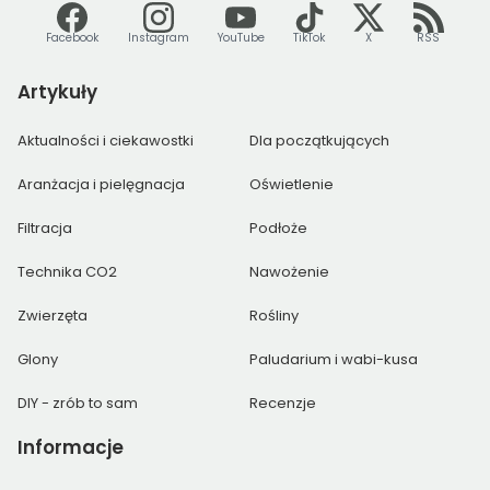
Facebook
Instagram
YouTube
TikTok
X
RSS
Artykuły
Aktualności i ciekawostki
Dla początkujących
Aranżacja i pielęgnacja
Oświetlenie
Filtracja
Podłoże
Technika CO2
Nawożenie
Zwierzęta
Rośliny
Glony
Paludarium i wabi-kusa
DIY - zrób to sam
Recenzje
Informacje