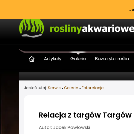
Je
Artykuły
Galerie
Baza ryb i roślin
Jesteś tutaj:
Serwis
Galerie
Fotorelacje
Relacja z targów Targów
Informacje o artykule
Autor: Jacek Pawłowski