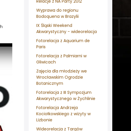
Relacje z NA Party 2012
Wyprawa do regionu
Bodoquena w Brazylii
IX Śląski Weekend
ch
Akwarystyczny - wideorelacja
Fotorelacja z Aquarium de
Paris
Fotorelacja z Palmiarni w
Gliwicach
Zajęcia dla młodzieży we
Wrocławskim Ogrodzie
Botanicznym
Fotorelacja z III Sympozjum
Akwarystycznego w Żychlinie
Fotorelacja Andrzeja
Kociołkowskiego z wizyty w
Lizbonie
Wideorelacja z Targów