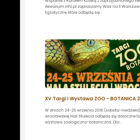
Wspólnie z Rafałem Kozerą z zaprzyjaźnionego se
Akwarium.info.pl zapraszamy Was na II Warszaws
Egzotyczne, które odbędą się...
XV Targi i Wystawa ZOO - BOTANICA 2
W dniach 24-25 września 2016 (sobota-niedziela
wrocławskiej Hali Stulecia odbędą się doroczne tar
wystawa zoologiczno-botaniczna. Dla...