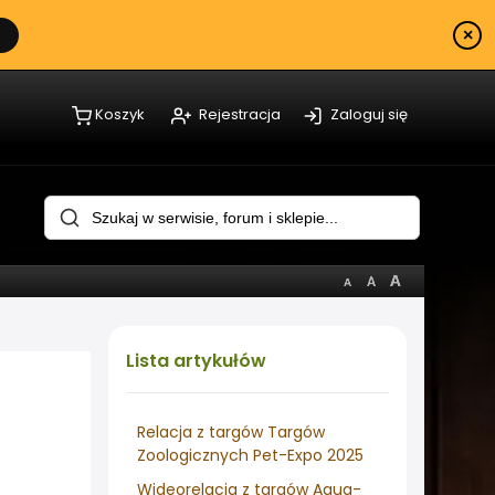
×
Koszyk
Rejestracja
Zaloguj się
Lista
artykułów
Relacja z targów Targów
Zoologicznych Pet-Expo 2025
Wideorelacja z targów Aqua-