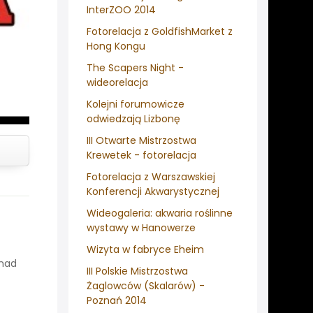
InterZOO 2014
Fotorelacja z GoldfishMarket z
Hong Kongu
The Scapers Night -
wideorelacja
Kolejni forumowicze
odwiedzają Lizbonę
III Otwarte Mistrzostwa
Krewetek - fotorelacja
Fotorelacja z Warszawskiej
Konferencji Akwarystycznej
Wideogaleria: akwaria roślinne
wystawy w Hanowerze
Wizyta w fabryce Eheim
onad
III Polskie Mistrzostwa
Żaglowców (Skalarów) -
Poznań 2014