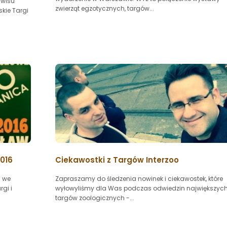
rwisu
zwierząt egzotycznych, targów...
kie Targi
016
Ciekawostki z Targów Interzoo
) we
Zapraszamy do śledzenia nowinek i ciekawostek, które
gi i
wyłowyliśmy dla Was podczas odwiedzin największyc
targów zoologicznych -...