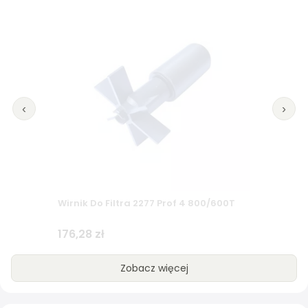
‹
›
Prodac Woreczek Na Wkłady Oem
10,54 zł
Zobacz więcej