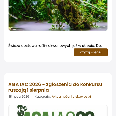
Świeża dostawa roślin akwariowych już w sklepie. Do
naszego sklepu dotarła kolejna, bogata dostawa roślin
czytaj więcej
akwariowych. W ofercie znalazło się niemal 300 pozycji
- od popularnych gatunków dla początkujących
akwarystów, przez rośliny łodygowe i kłączowe, aż po
rzadziej spotykane odmiany doceniane w akwarystyce
aranżacyjnej
AGA IAC 2026 - zgłoszenia do konkursu
ruszają 1 sierpnia
18 lipca 2026 Kategoria:
Aktualności I ciekawostki