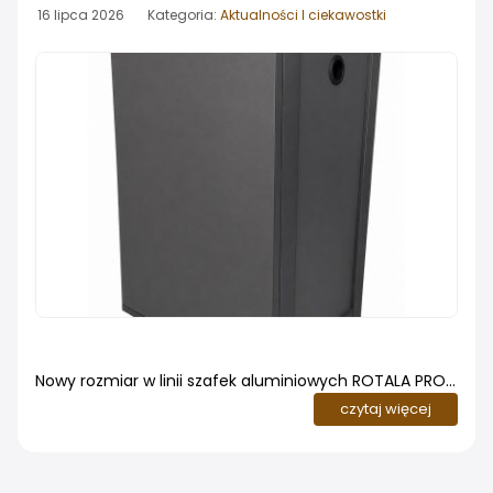
16 lipca 2026 Kategoria:
Aktualności I ciekawostki
Nowy rozmiar w linii szafek aluminiowych ROTALA PRO.
Do oferty szafek aluminiowych ROTALA PRO dołączył
czytaj więcej
popularny rozmiar 60x40x80cm. To kolejny wariant w
linii mebli akwarystycznych opartych na konstrukcji z
profili aluminiowych, tym razem dopasowany do