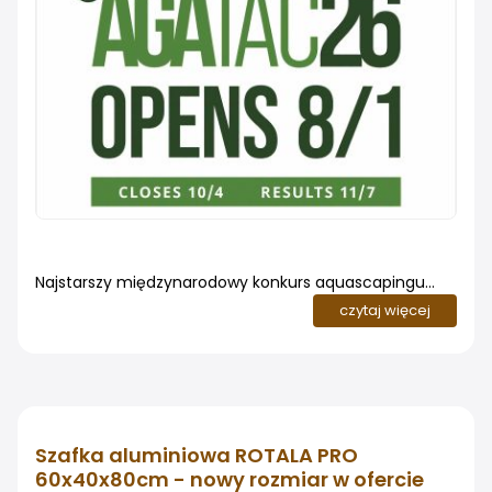
Najstarszy międzynarodowy konkurs aquascapingu
wraca. Organizacja Aquatic Gardeners Association
czytaj więcej
ogłosiła terminy tegorocznej edycji AGA International
Aquascaping Contest 2026. Zgłoszenia będzie można
nadsyłać od 1 sierpnia do 4 października, a oficjalne
wyniki poznamy 7 listopada
Szafka aluminiowa ROTALA PRO
60x40x80cm - nowy rozmiar w ofercie