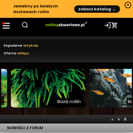
Rośliny akwariowe – poradniki, ga
×
Jesteśmy po świeżych
zobacz katalog →
dostawach roślin
Recenzje i testy
Nowe rośliny akwariowe
Popularne
artykuły
Oferta
sklepu
Baza roślin
Baza 
NOWOŚCI Z FORUM