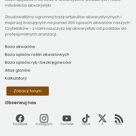
miłośników akwarystyki.
Zbudowaliśmy ogromną bazę artykułów akwarystycznych i
inspiracji bazujących na ponad 300 opisach akwariów naszych
Czytelników - z nami nauczysz się akwarystyki od podstaw do
profesjonalnych aranżacji.
Baza akwariów
Baza opisów roślin akwariowych
Baza opisów ryb i bezkręgowców
Atlas glonów
Kalkulatory
Zobacz forum
Obserwuj
nas
Facebook
Instagram
YouTube
TikTok
X
RSS