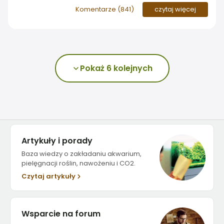
roślinyakwariowe.pl pojawiła się nowa funkcja -
Komentarze (
841
)
czytaj więcej
możliwość dodawania zdjęć i załączników do postów
bezpośrednio ze smartfona. To odpowiedź na coraz
częstszy sposób korzystania z internetu, w którym
telefon pełni rolę głównego aparatu fotograficznego
Pokaż 6 kolejnych
Artykuły i porady
Baza wiedzy o zakładaniu akwarium,
pielęgnacji roślin, nawożeniu i CO2.
Czytaj artykuły
Wsparcie na forum