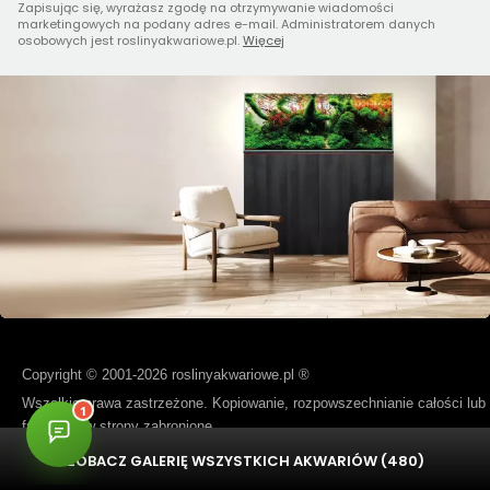
Zapisując się, wyrażasz zgodę na otrzymywanie wiadomości
marketingowych na podany adres e-mail. Administratorem danych
osobowych jest roslinyakwariowe.pl.
Więcej
Copyright © 2001-2026 roslinyakwariowe.pl ®
Wszelkie prawa zastrzeżone. Kopiowanie, rozpowszechnianie całości lub
fragmentów strony zabronione.
ZOBACZ GALERIĘ WSZYSTKICH AKWARIÓW (480)