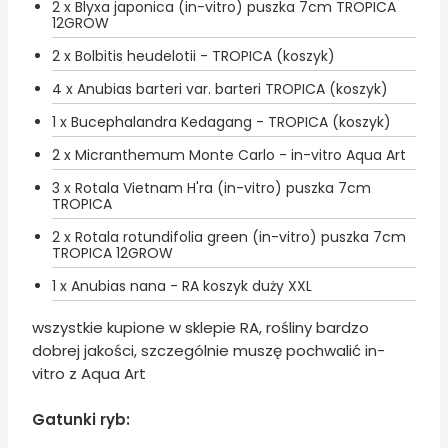
2 x Blyxa japonica (in-vitro) puszka 7cm TROPICA
12GROW
2 x Bolbitis heudelotii - TROPICA (koszyk)
4 x Anubias barteri var. barteri TROPICA (koszyk)
1 x Bucephalandra Kedagang - TROPICA (koszyk)
2 x Micranthemum Monte Carlo - in-vitro Aqua Art
3 x Rotala Vietnam H'ra (in-vitro) puszka 7cm
TROPICA
2 x Rotala rotundifolia green (in-vitro) puszka 7cm
TROPICA 12GROW
1 x Anubias nana - RA koszyk duży XXL
wszystkie kupione w sklepie RA, rośliny bardzo
dobrej jakości, szczególnie muszę pochwalić in-
vitro z Aqua Art
Gatunki ryb: