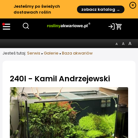
×
Jesteśmy po świeżych
zobacz katalog →
dostawach roślin
Jesteś tutaj:
Serwis
Galerie
Baza akwariów
240l - Kamil Andrzejewski