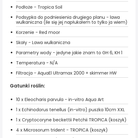
Podłoże - Tropica Soil
Podsypka do podniesienia drugiego planu - lawa
wulkaniczna (ile się jej napłukałem to tylko ja wiem)
Korzenie - Red moor
Skały - Lawa wulkaniczna
Parametry wody - jedyne jakie znam to GH 6, KH 1
Temperatura - N/A
Filtracja - AquaEl Ultramax 2000 + skimmer HW
Gatunki roślin:
10 x Eleocharis parvula - in-vitro Aqua Art
1 x Echinodorus tenellus (in-vitro) puszka 10cm XXL
1 x Cryptocoryne beckettii Petchii TROPICA (koszyk)
4 x Microsorum trident - TROPICA (koszyk)