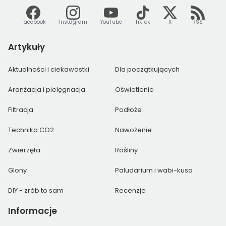
Facebook
Instagram
YouTube
TikTok
X
RSS
Artykuły
Aktualności i ciekawostki
Dla początkujących
Aranżacja i pielęgnacja
Oświetlenie
Filtracja
Podłoże
Technika CO2
Nawożenie
Zwierzęta
Rośliny
Glony
Paludarium i wabi-kusa
DIY - zrób to sam
Recenzje
Informacje