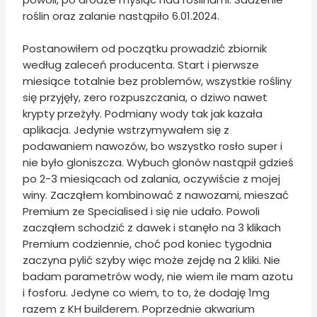
roślin oraz zalanie nastąpiło 6.01.2024.
Postanowiłem od początku prowadzić zbiornik
według zaleceń producenta. Start i pierwsze
miesiące totalnie bez problemów, wszystkie rośliny
się przyjęły, zero rozpuszczania, o dziwo nawet
krypty przeżyły. Podmiany wody tak jak kazała
aplikacja. Jedynie wstrzymywałem się z
podawaniem nawozów, bo wszystko rosło super i
nie było gloniszcza. Wybuch glonów nastąpił gdzieś
po 2-3 miesiącach od zalania, oczywiście z mojej
winy. Zacząłem kombinować z nawozami, mieszać
Premium ze Specialised i się nie udało. Powoli
zacząłem schodzić z dawek i stanęło na 3 klikach
Premium codziennie, choć pod koniec tygodnia
zaczyna pylić szyby więc może zejdę na 2 kliki. Nie
badam parametrów wody, nie wiem ile mam azotu
i fosforu. Jedyne co wiem, to to, że dodaję 1mg
razem z KH builderem. Poprzednie akwarium