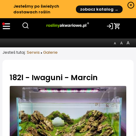
×
Jesteśmy po świeżych
zobacz katalog →
dostawach roślin
Jesteś tutaj:
Serwis
Galerie
182l - Iwaguni - Marcin