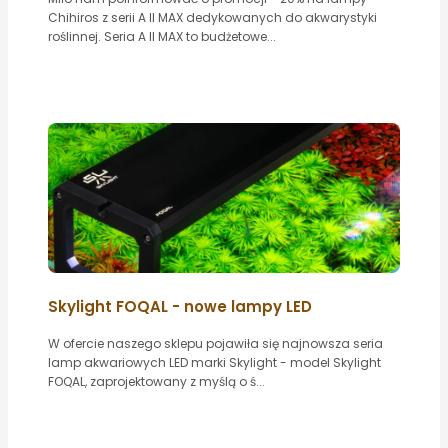
Chihiros z serii A II MAX dedykowanych do akwarystyki
roślinnej. Seria A II MAX to budżetowe...
Skylight FOQAL - nowe lampy LED
W ofercie naszego sklepu pojawiła się najnowsza seria
lamp akwariowych LED marki Skylight - model Skylight
FOQAL, zaprojektowany z myślą o ś...