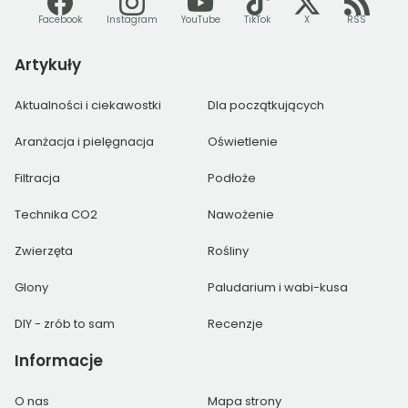
Facebook
Instagram
YouTube
TikTok
X
RSS
Artykuły
Aktualności i ciekawostki
Dla początkujących
Aranżacja i pielęgnacja
Oświetlenie
Filtracja
Podłoże
Technika CO2
Nawożenie
Zwierzęta
Rośliny
Glony
Paludarium i wabi-kusa
DIY - zrób to sam
Recenzje
Informacje
O nas
Mapa strony