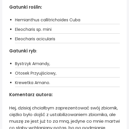
Gatunki roślin:
Hemianthus callitrichoides Cuba
Eleocharis sp. mini
Eleocharis acicularis
Gatunki ryb
:
Bystrzyk Amandy,
Otosek Przyujściowy,
Krewetka Amano.
Komentarz autora:
Hej, dzisiaj chciałbym zaprezentować swój zbiornik,
ciężko było dojść z ustabilizowaniem zbiornika, ale
muszę ze jest już to za mną, jedyne co mnie martwi
co słaby wchłaniany potas, bo po podmianie