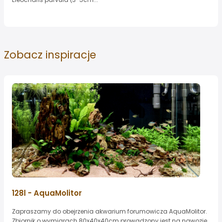
Zobacz
inspiracje
128l - AquaMolitor
Zapraszamy do obejrzenia akwarium forumowicza AquaMolitor.
Zbiornik o wymiarach 80x40x40cm prowadzony jest na nawozie