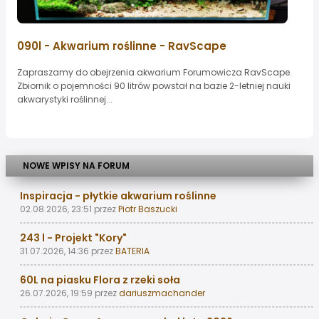
090l - Akwarium roślinne - RavScape
Zapraszamy do obejrzenia akwarium Forumowicza RavScape.
Zbiornik o pojemności 90 litrów powstał na bazie 2-letniej nauki
akwarystyki roślinnej...
NOWE WPISY NA FORUM
Inspiracja - płytkie akwarium roślinne
02.08.2026, 23:51
przez
Piotr Baszucki
243 l - Projekt "Kory"
31.07.2026, 14:36
przez
BATERIA
60L na piasku Flora z rzeki soła
26.07.2026, 19:59
przez
dariuszmachander