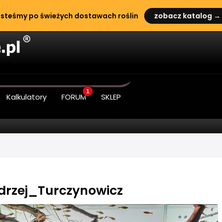
steśmy po świeżych dostawach roślin
zobacz katalog →
1
Kalkulatory
FORUM
SKLEP
Andrzej_Turczynowicz