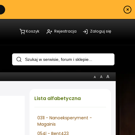
×
Koszyk
Rejestracja
Zaloguj się
Lista
alfabetyczna
031l - Nanoeksperyment -
Magainis
054l - Bent423