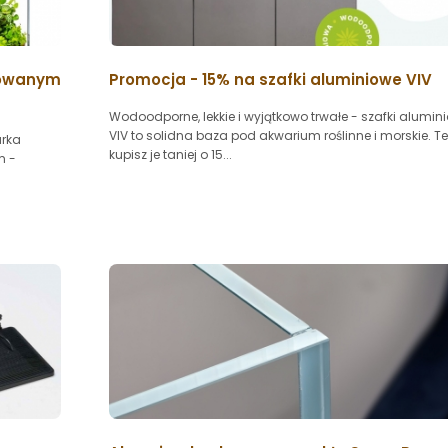
erowanym
Promocja - 15% na szafki aluminiowe VIV
Wodoodporne, lekkie i wyjątkowo trwałe - szafki alumin
VIV to solidna baza pod akwarium roślinne i morskie. T
arka
kupisz je taniej o 15...
m -