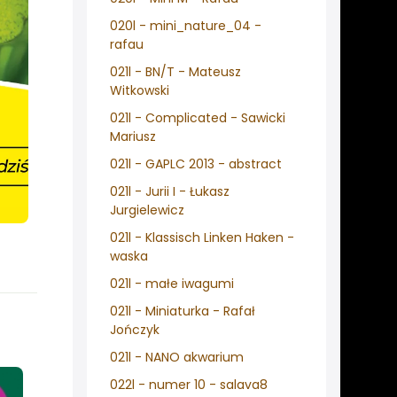
020l - mini_nature_04 -
rafau
021l - BN/T - Mateusz
Witkowski
021l - Complicated - Sawicki
Mariusz
021l - GAPLC 2013 - abstract
021l - Jurii I - Łukasz
Jurgielewicz
021l - Klassisch Linken Haken -
waska
021l - małe iwagumi
021l - Miniaturka - Rafał
Jończyk
021l - NANO akwarium
022l - numer 10 - salava8