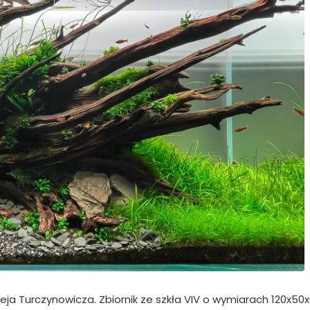
ja Turczynowicza. Zbiornik ze szkła VIV o wymiarach 120x5