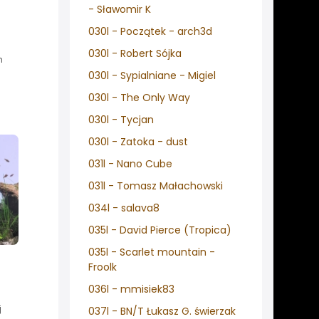
- Sławomir K
030l - Początek - arch3d
030l - Robert Sójka
h
030l - Sypialniane - Migiel
030l - The Only Way
030l - Tycjan
030l - Zatoka - dust
031l - Nano Cube
031l - Tomasz Małachowski
034l - salava8
035l - David Pierce (Tropica)
035l - Scarlet mountain -
Froolk
036l - mmisiek83
j
037l - BN/T Łukasz G. świerzak