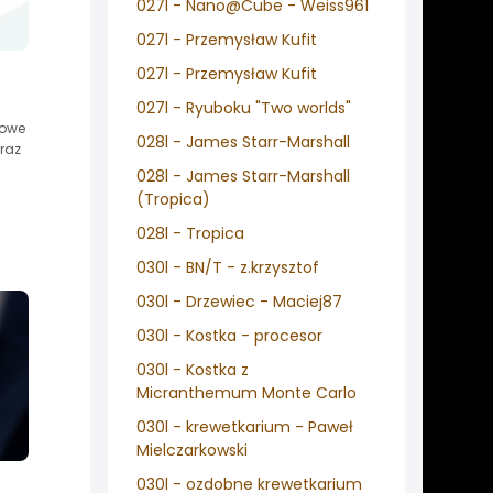
027l - Nano@Cube - Weiss961
027l - Przemysław Kufit
027l - Przemysław Kufit
027l - Ryuboku "Two worlds"
iowe
028l - James Starr-Marshall
eraz
028l - James Starr-Marshall
(Tropica)
028l - Tropica
030l - BN/T - z.krzysztof
030l - Drzewiec - Maciej87
030l - Kostka - procesor
030l - Kostka z
Micranthemum Monte Carlo
030l - krewetkarium - Paweł
Mielczarkowski
030l - ozdobne krewetkarium