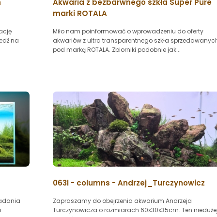
h
Akwaria z bezbarwnego szkła Super Pure
marki ROTALA
ację
Miło nam poinformować o wprowadzeniu do oferty
iedź na
akwariów z ultra transparentnego szkła sprzedawanyc
pod marką ROTALA. Zbiorniki podobnie jak...
063l - columns - Andrzej_Turczynowicz
ładania
Zapraszamy do obejrzenia akwarium Andrzeja
i
Turczynowicza o rozmiarach 60x30x35cm. Ten nieduże