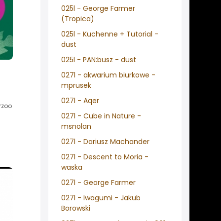
025l - George Farmer
(Tropica)
025l - Kuchenne + Tutorial -
dust
025l - PAN:busz - dust
027l - akwarium biurkowe -
mprusek
027l - Aqer
rzoo
027l - Cube in Nature -
msnolan
027l - Dariusz Machander
027l - Descent to Moria -
waska
027l - George Farmer
027l - Iwagumi - Jakub
Borowski