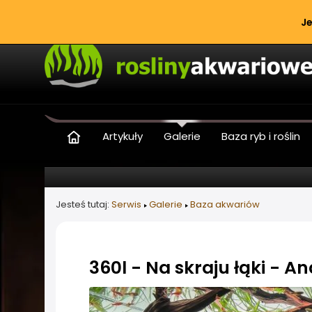
Je
Artykuły
Galerie
Baza ryb i roślin
Jesteś tutaj:
Serwis
Galerie
Baza akwariów
360l - Na skraju łąki - 