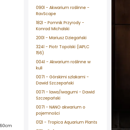
090l - Akwarium roślinne -
RavScape
182l - Pomnik Przyrody -
Konrad Michalski
200l - Mariusz Dziegański
324l - Piotr Topolski (IAPLC
156)
004l - Akwarium roślinne w
kuli
007l - Górskimi szlakami -
Dawid Szczepański
007l - lawa/iwagumi - Dawid
Szczepański
007l - NANO akwarium o
pojemności
012l - Tropica Aquarium Plants
0x60cm