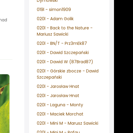
Dymowski
019l - simon1909
020l - Adam Golik
onad
020l - Back to the Nature -
Mariusz Sawicki
020l - BN/T - Prz3mEk87
020l - Dawid Szczepański
020l - Dawid W (87Brad87)
020l - Górskie zbocze - Dawid
Szczepański
020l - Jarosław Hnat
020l - Jarosław Hnat
020l - Laguna - Monty
020l - Maciek Morchat
020l - Mini M - Marusz Sawicki
020l - Mini M - Rafau