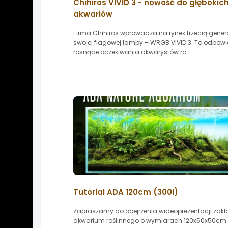
Chihiros VIVID 3 - nowość do głębokic
akwariów
Firma Chihiros wprowadza na rynek trzecią gener
swojej flagowej lampy – WRGB VIVID 3. To odpow
rosnące oczekiwania akwarystów ro...
Tutorial ADA 120cm (300l)
Zapraszamy do obejrzenia wideoprezentacji zak
akwarium roślinnego o wymiarach 120x50x50cm 