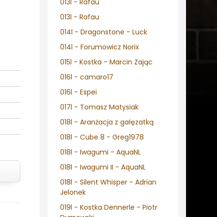
013l - Rafau
013l - Rafau
014l - Dragonstone - Luck
014l - Forumowicz Norix
015l - Kostka - Marcin Zając
016l - camaro17
016l - Espei
017l - Tomasz Matysiak
018l - Aranżacja z gałęzatką
018l - Cube 8 - Greg1978
018l - Iwagumi - AquaNL
018l - Iwagumi II - AquaNL
018l - Silent Whisper - Adrian
Jelonek
019l - Kostka Dennerle - Piotr