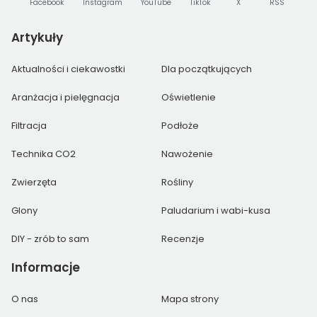
Facebook
Instagram
YouTube
TikTok
X
RSS
Artykuły
Aktualności i ciekawostki
Dla początkujących
Aranżacja i pielęgnacja
Oświetlenie
Filtracja
Podłoże
Technika CO2
Nawożenie
Zwierzęta
Rośliny
Glony
Paludarium i wabi-kusa
DIY - zrób to sam
Recenzje
Informacje
O nas
Mapa strony