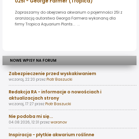
025l - George Farmer (Tropica)
Zapraszamy do obejrzenia akwarium o pojemności 25l z
aranżacją autorstwa Georga Farmera wykonaną dla
firmy Tropica Aquarium Plants... ...
NOWE WPISY NA FORUM
Zabezpieczenie przed wyskakiwaniem
wczoraj, 22:20
przez
Piotr Baszucki
Redakcja RA - informacje o nowościach i
aktualizacjach strony
wczoraj, 17:27
przez
Piotr Baszucki
Nie podoba mi się...
04.08.2026, 12:31
przez
woronov
Inspiracja - płytkie akwarium roślinne