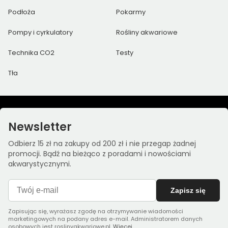
Podłoża
Pokarmy
Pompy i cyrkulatory
Rośliny akwariowe
Technika CO2
Testy
Tła
Newsletter
Odbierz 15 zł na zakupy od 200 zł i nie przegap żadnej
promocji. Bądź na bieżąco z poradami i nowościami
akwarystycznymi.
Zapisz się
Zapisując się, wyrażasz zgodę na otrzymywanie wiadomości
marketingowych na podany adres e-mail. Administratorem danych
osobowych jest roslinyakwariowe.pl.
Więcej