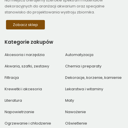
Na miejscu oferujemy szerokie spektrum materiałów
dekoracyjnych do aranżacji akwarium oraz specjalne
stanowisko do projektowania wystroju zbiornika.
Zobacz sklep
Kategorie
zakupów
Akcesoria i narzędzia
Automatyzacja
Akwaria, szafki, zestawy
Chemia i preparaty
Filtracja
Dekoracje, korzenie, kamienie
Krewetki i akcesoria
Lekarstwa i witaminy
Literatura
Maty
Napowietrzanie
Nawożenie
Ogrzewanie i chłodzenie
Oświetlenie