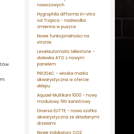
nawozowych
Hygrophila difformis in-vitro
od Tropica - nadwodka
zmienna w puszce
Nowe funkcjonalności na
stronie
Levelautomatic Milestone -
dolewka ATO z nowym
tów.
panelem
PRODAC - włoska marka
um.
akwarystyczna w ofercie
sklepu
Aquael Multikani 1000 - nowy
modułowy filtr kanistrowy
Diversa ELITTE - nowa szafka
akwarystyczna ze składanymi
drzwiami
Nowe indykatory CO2