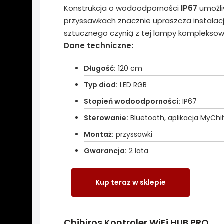
Konstrukcja o wodoodporności
IP67
umożli
przyssawkach znacznie upraszcza instalacj
sztucznego czynią z tej lampy kompleksow
Dane techniczne:
Długość:
120 cm
Typ diod:
LED RGB
Stopień wodoodporności:
IP67
Sterowanie:
Bluetooth, aplikacja MyChi
Montaż:
przyssawki
Gwarancja:
2 lata
Kup teraz w sklepie
Chihiros Kontroler WiFi HUB PRO