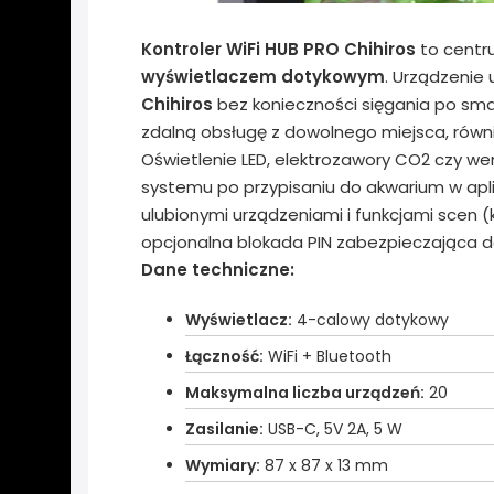
Kontroler WiFi HUB PRO Chihiros
to centr
wyświetlaczem dotykowym
. Urządzenie
Chihiros
bez konieczności sięgania po smar
zdalną obsługę z dowolnego miejsca, równie
Oświetlenie LED, elektrozawory CO2 czy 
systemu po przypisaniu do akwarium w aplik
ulubionymi urządzeniami i funkcjami scen 
opcjonalna blokada PIN zabezpieczająca d
Dane techniczne:
Wyświetlacz:
4-calowy dotykowy
Łączność:
WiFi + Bluetooth
Maksymalna liczba urządzeń:
20
Zasilanie:
USB-C, 5V 2A, 5 W
Wymiary:
87 x 87 x 13 mm