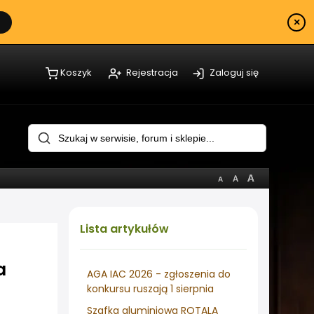
×
Koszyk
Rejestracja
Zaloguj się
Lista
artykułów
a
AGA IAC 2026 - zgłoszenia do
konkursu ruszają 1 sierpnia
Szafka aluminiowa ROTALA