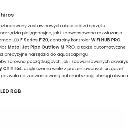
ihiros
ozbudowany zestaw nowych akcesoriów i sprzętu
narzędzia pielęgnacyjne, jak i zaawansowane rozwiązania
 lampa LED
F Series F120
, centralny kontroler
WiFi HUB PRO
,
ylot
Metal Jet Pipe Outflow M PRO
, a także automatyczne
z precyzyjne narzędzia do aquascapingu.
eby zarówno początkujących, jak i zaawansowanych akwarys
y Chihiros
, dzięki czemu wiele z prezentowanych urządzeń
 pozwala na zaawansowaną automatyzację obsługi akwari
e LED RGB