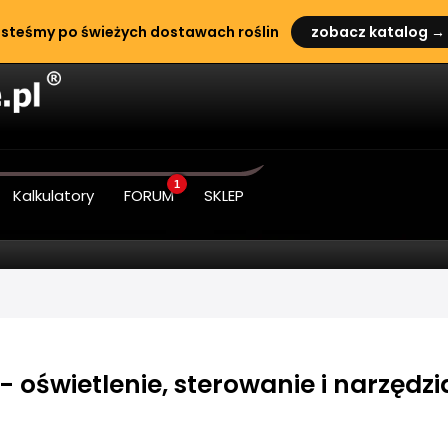
steśmy po świeżych dostawach roślin
zobacz katalog →
1
Kalkulatory
FORUM
SKLEP
 oświetlenie, sterowanie i narzędzi