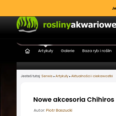
Je
Artykuły
Galerie
Baza ryb i roślin
Jesteś tutaj:
Serwis
Artykuły
Aktualności i ciekawostki
Nowe akcesoria Chihiros -
Informacje o artykule
Autor:
Piotr Baszucki