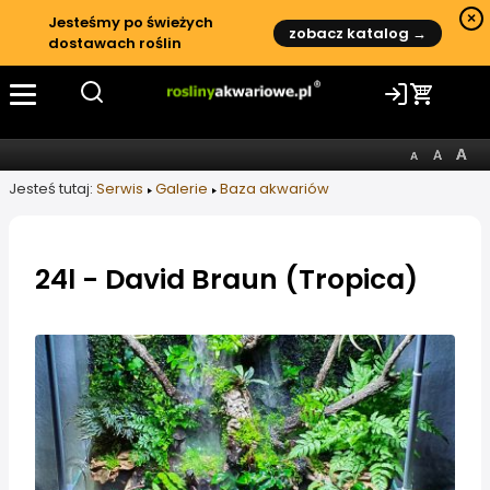
×
Jesteśmy po świeżych
zobacz katalog →
dostawach roślin
Jesteś tutaj:
Serwis
Galerie
Baza akwariów
24l - David Braun (Tropica)