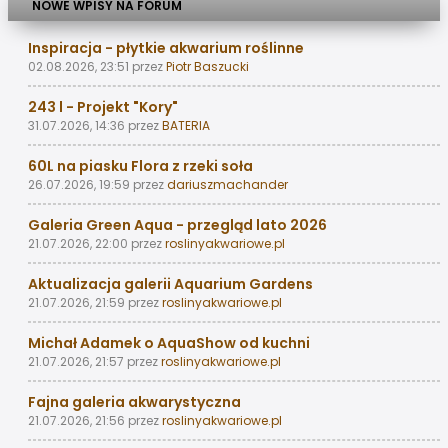
NOWE WPISY NA FORUM
Inspiracja - płytkie akwarium roślinne
02.08.2026, 23:51
przez
Piotr Baszucki
243 l - Projekt "Kory"
31.07.2026, 14:36
przez
BATERIA
60L na piasku Flora z rzeki soła
26.07.2026, 19:59
przez
dariuszmachander
Galeria Green Aqua - przegląd lato 2026
21.07.2026, 22:00
przez
roslinyakwariowe.pl
Aktualizacja galerii Aquarium Gardens
21.07.2026, 21:59
przez
roslinyakwariowe.pl
Michał Adamek o AquaShow od kuchni
21.07.2026, 21:57
przez
roslinyakwariowe.pl
Fajna galeria akwarystyczna
21.07.2026, 21:56
przez
roslinyakwariowe.pl