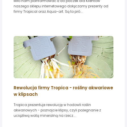
Miło nam poinformować iż do paczek dla Klientów
naszego sklepu internetowego dołączamy prezenty od
firmy Tropical oraz Aqua-art. Są to pró...
Rewolucja firmy Tropica - rośliny akwariowe
w klipsach
Tropica prezentuje rewolucję w hodowli roślin
akwariowych - poznajcie klipsy, czyli pożegnanie z
uciążliwą watą mineralną na rzecz...