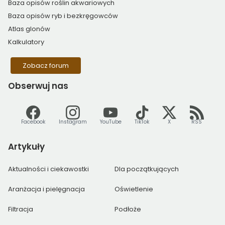
Baza opisów roślin akwariowych
Baza opisów ryb i bezkręgowców
Atlas glonów
Kalkulatory
Zobacz forum
Obserwuj
nas
Facebook
Instagram
YouTube
TikTok
X
RSS
Artykuły
Aktualności i ciekawostki
Dla początkujących
Aranżacja i pielęgnacja
Oświetlenie
Filtracja
Podłoże