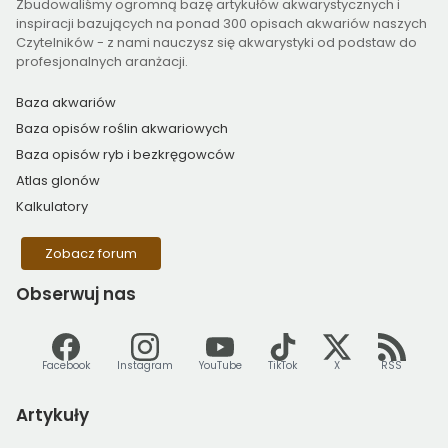
Zbudowaliśmy ogromną bazę artykułów akwarystycznych i
inspiracji bazujących na ponad 300 opisach akwariów naszych
Czytelników - z nami nauczysz się akwarystyki od podstaw do
profesjonalnych aranżacji.
Baza akwariów
Baza opisów roślin akwariowych
Baza opisów ryb i bezkręgowców
Atlas glonów
Kalkulatory
Zobacz forum
Obserwuj
nas
Facebook
Instagram
YouTube
TikTok
X
RSS
Artykuły