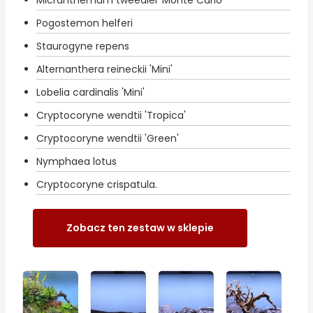
Micranthemum tweediei 'Monte Carlo'
Pogostemon helferi
Staurogyne repens
Alternanthera reineckii 'Mini'
Lobelia cardinalis 'Mini'
Cryptocoryne wendtii 'Tropica'
Cryptocoryne wendtii 'Green'
Nymphaea lotus
Cryptocoryne crispatula.
Zobacz ten zestaw w sklepie