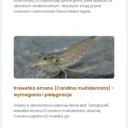
Krasnorosty to najbardziej uparte glony, jakie spotkasz w
akwarium słodkowodnym. Akwaryści znają je pod
nazwami czarna broda (black beard algae...
Krewetka Amano (Caridina multidentata) -
wymagania i pielęgnacja
Gdyby w akwarystyce roślinnej istniał etat "sprzątaczki",
krewetka Amano (Caridina multidentata, dawniej
Caridina japonica) miałaby go...