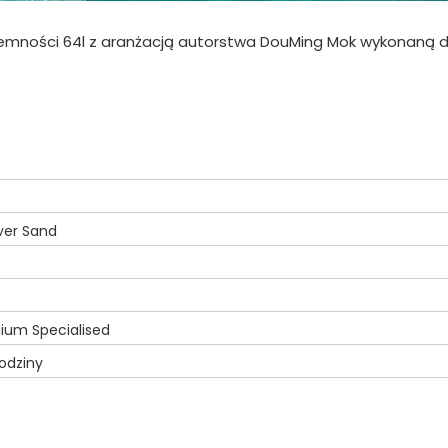
emności 64l z aranżacją autorstwa DouMing Mok wykonaną d
ver Sand
ium Specialised
godziny