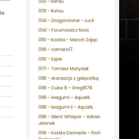
013l - Rafau
013l - Rafau
la
014l - Dragonstone - Luck
014l - Forumowicz Norix
015l - Kostka - Marcin Zając
016l - camaro17
016l - Espei
017l - Tomasz Matysiak
018l - Aranżacja z gałęzatką
018l - Cube 8 - Greg1978
018l - Iwagumi - AquaNL
018l - Iwagumi II - AquaNL
018l - Silent Whisper - Adrian
Jelonek
019l - Kostka Dennerle - Piotr