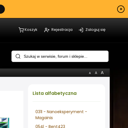
×
Koszyk
Rejestracja
Zaloguj się
Lista
alfabetyczna
031l - Nanoeksperyment -
Magainis
054l - Bent423