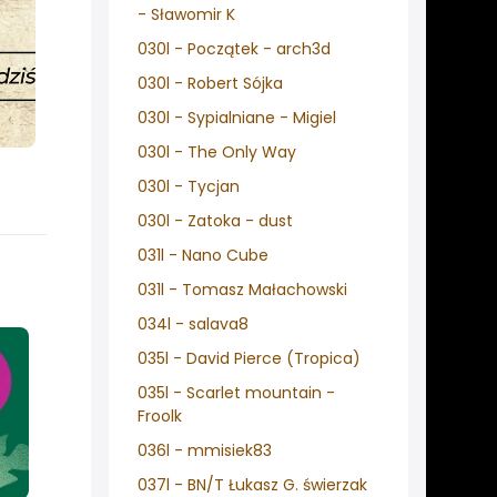
- Sławomir K
030l - Początek - arch3d
030l - Robert Sójka
030l - Sypialniane - Migiel
030l - The Only Way
030l - Tycjan
030l - Zatoka - dust
031l - Nano Cube
031l - Tomasz Małachowski
034l - salava8
035l - David Pierce (Tropica)
035l - Scarlet mountain -
Froolk
036l - mmisiek83
037l - BN/T Łukasz G. świerzak