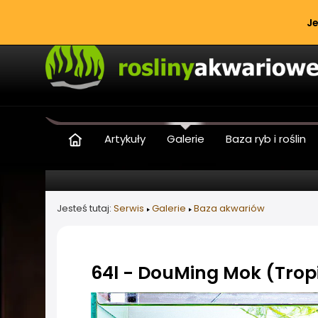
Je
Artykuły
Galerie
Baza ryb i roślin
Jesteś tutaj:
Serwis
Galerie
Baza akwariów
64l - DouMing Mok (Trop