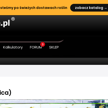
steśmy po świeżych dostawach roślin
zobacz katalog →
3
Kalkulatory
FORUM
SKLEP
ica)