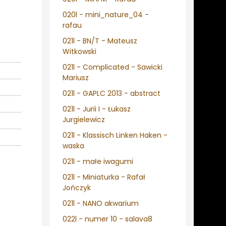
020l - mini_nature_04 -
rafau
021l - BN/T - Mateusz
Witkowski
021l - Complicated - Sawicki
Mariusz
021l - GAPLC 2013 - abstract
021l - Jurii I - Łukasz
Jurgielewicz
021l - Klassisch Linken Haken -
waska
021l - małe iwagumi
021l - Miniaturka - Rafał
Jończyk
021l - NANO akwarium
022l - numer 10 - salava8