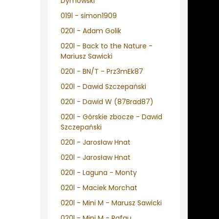
Dymowski
019l - simon1909
020l - Adam Golik
020l - Back to the Nature -
Mariusz Sawicki
020l - BN/T - Prz3mEk87
020l - Dawid Szczepański
020l - Dawid W (87Brad87)
020l - Górskie zbocze - Dawid
Szczepański
020l - Jarosław Hnat
020l - Jarosław Hnat
020l - Laguna - Monty
020l - Maciek Morchat
020l - Mini M - Marusz Sawicki
020l - Mini M - Rafau