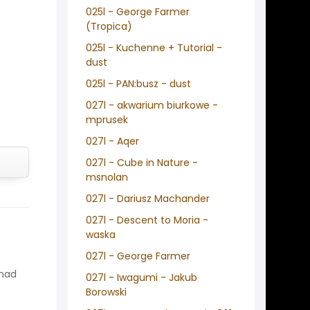
025l - George Farmer
(Tropica)
025l - Kuchenne + Tutorial -
dust
025l - PAN:busz - dust
027l - akwarium biurkowe -
mprusek
027l - Aqer
027l - Cube in Nature -
msnolan
027l - Dariusz Machander
027l - Descent to Moria -
waska
027l - George Farmer
onad
027l - Iwagumi - Jakub
Borowski