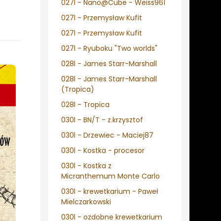
027l - Nano@Cube - Weiss961
027l - Przemysław Kufit
027l - Przemysław Kufit
027l - Ryuboku "Two worlds"
028l - James Starr-Marshall
028l - James Starr-Marshall
(Tropica)
028l - Tropica
030l - BN/T - z.krzysztof
030l - Drzewiec - Maciej87
030l - Kostka - procesor
030l - Kostka z
Micranthemum Monte Carlo
030l - krewetkarium - Paweł
Mielczarkowski
030l - ozdobne krewetkarium