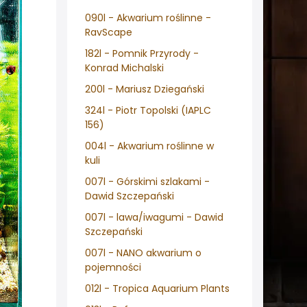
090l - Akwarium roślinne -
RavScape
182l - Pomnik Przyrody -
Konrad Michalski
200l - Mariusz Dziegański
324l - Piotr Topolski (IAPLC
156)
004l - Akwarium roślinne w
kuli
007l - Górskimi szlakami -
Dawid Szczepański
007l - lawa/iwagumi - Dawid
Szczepański
007l - NANO akwarium o
pojemności
012l - Tropica Aquarium Plants