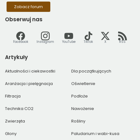
Zobacz forum
Obserwuj
nas
Facebook
Instagram
YouTube
TikTok
X
RSS
Artykuły
Aktualności i ciekawostki
Dla początkujących
Aranżacja i pielęgnacja
Oświetlenie
Filtracja
Podłoże
Technika CO2
Nawożenie
Zwierzęta
Rośliny
Glony
Paludarium i wabi-kusa