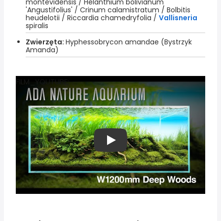
montevidensis / Helanthium bolivianum
'Angustifolius' / Crinum calamistratum / Bolbitis
heudelotii / Riccardia chamedryfolia /
Vallisneria
spiralis
Zwierzęta:
Hyphessobrycon amandae (Bystrzyk
Amanda)
FILM_YOUTUBE;
Play