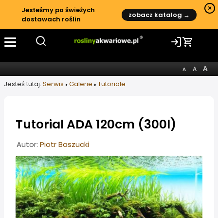
×
Jesteśmy po świeżych
zobacz katalog →
dostawach roślin
Jesteś tutaj:
Serwis
Galerie
Tutoriale
Tutorial ADA 120cm (300l)
Informacje o artykule
Autor:
Piotr Baszucki