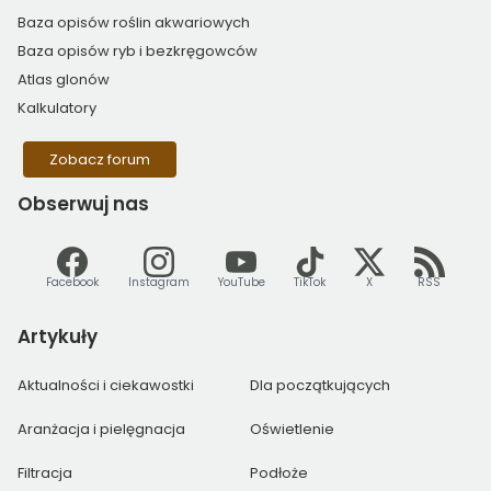
Baza opisów roślin akwariowych
Baza opisów ryb i bezkręgowców
Atlas glonów
Kalkulatory
Zobacz forum
Obserwuj
nas
Facebook
Instagram
YouTube
TikTok
X
RSS
Artykuły
Aktualności i ciekawostki
Dla początkujących
Aranżacja i pielęgnacja
Oświetlenie
Filtracja
Podłoże