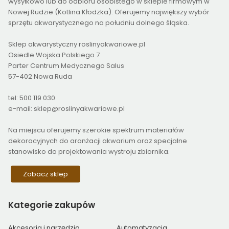
wysyłkowo lub do odbioru osobistego w sklepie firmowym w
Nowej Rudzie (Kotlina Kłodzka). Oferujemy największy wybór
sprzętu akwarystycznego na południu dolnego śląska.
Sklep akwarystyczny roslinyakwariowe.pl
Osiedle Wojska Polskiego 7
Parter Centrum Medycznego Salus
57-402 Nowa Ruda
tel: 500 119 030
e-mail: sklep@roslinyakwariowe.pl
Na miejscu oferujemy szerokie spektrum materiałów
dekoracyjnych do aranżacji akwarium oraz specjalne
stanowisko do projektowania wystroju zbiornika.
Zobacz sklep
Kategorie
zakupów
Akcesoria i narzędzia
Automatyzacja