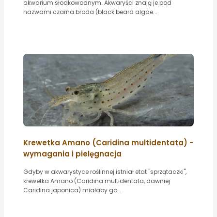
akwarium słodkowodnym. Akwaryści znają je pod
nazwami czarna broda (black beard algae...
Krewetka Amano (Caridina multidentata) -
wymagania i pielęgnacja
Gdyby w akwarystyce roślinnej istniał etat "sprzątaczki",
krewetka Amano (Caridina multidentata, dawniej
Caridina japonica) miałaby go...