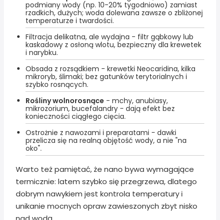
podmiany wody (np. 10-20% tygodniowo) zamiast
rzadkich, dużych; woda dolewana zawsze o zbliżonej
temperaturze i twardości.
Filtracja delikatna, ale wydajna - filtr gąbkowy lub
kaskadowy z osłoną wlotu, bezpieczny dla krewetek
i narybku.
Obsada z rozsądkiem - krewetki Neocaridina, kilka
mikroryb, ślimaki; bez gatunków terytorialnych i
szybko rosnących.
Rośliny wolnorosnące
- mchy, anubiasy,
mikrozorium, bucefalandry - dają efekt bez
konieczności ciągłego cięcia.
Ostrożnie z nawozami i preparatami - dawki
przelicza się na realną objętość wody, a nie "na
oko".
Warto też pamiętać, że nano bywa wymagające
termicznie: latem szybko się przegrzewa, dlatego
dobrym nawykiem jest kontrola temperatury i
unikanie mocnych opraw zawieszonych zbyt nisko
nad wodą.