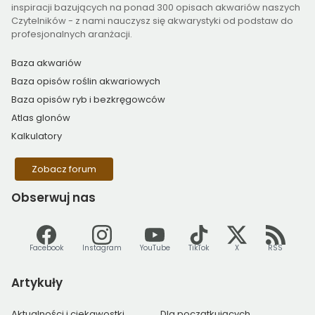
inspiracji bazujących na ponad 300 opisach akwariów naszych
Czytelników - z nami nauczysz się akwarystyki od podstaw do
profesjonalnych aranżacji.
Baza akwariów
Baza opisów roślin akwariowych
Baza opisów ryb i bezkręgowców
Atlas glonów
Kalkulatory
Zobacz forum
Obserwuj
nas
Facebook
Instagram
YouTube
TikTok
X
RSS
Artykuły
Aktualności i ciekawostki
Dla początkujących