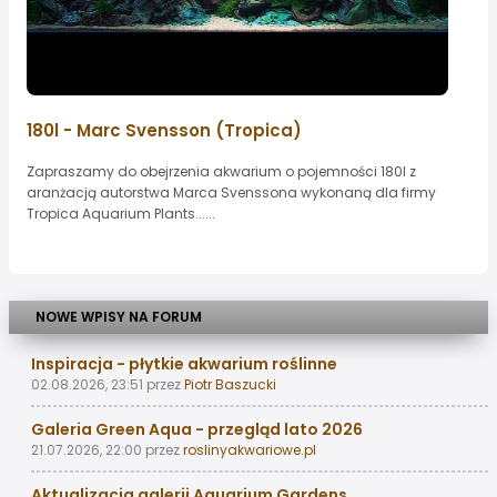
180l - Marc Svensson (Tropica)
Zapraszamy do obejrzenia akwarium o pojemności 180l z
aranżacją autorstwa Marca Svenssona wykonaną dla firmy
Tropica Aquarium Plants......
NOWE WPISY NA FORUM
Inspiracja - płytkie akwarium roślinne
02.08.2026, 23:51
przez
Piotr Baszucki
Galeria Green Aqua - przegląd lato 2026
21.07.2026, 22:00
przez
roslinyakwariowe.pl
Aktualizacja galerii Aquarium Gardens