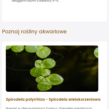
okrągłymi liśćmi o średnicy 4–6...
Poznaj
rośliny akwariowe
Spirodela polyrrhiza - Spirodela wielokorzeniowa
Nowość w ofercie plantacji Tropica. Spirodela polyrrhiza to