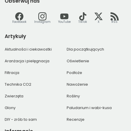
Obserwuj
nas
Facebook
Instagram
YouTube
TikTok
X
RSS
Artykuły
Aktualności i ciekawostki
Dla początkujących
Aranżacja i pielęgnacja
Oświetlenie
Filtracja
Podłoże
Technika CO2
Nawożenie
Zwierzęta
Rośliny
Glony
Paludarium i wabi-kusa
DIY - zrób to sam
Recenzje