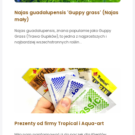
Najas guadalupensis 'Guppy grass' (Najas
mały)
Najas guadalupensis, znana popularnie jako Guppy
Grass (Trawa Gupików), to jedna z najprostszych i
najbardziej wszechstronnych roślin...
Prezenty od firmy Tropical i Aqua-art
Miło nam poinformować iż do paczek dla Klientów