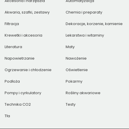
Akcesoria i narzędzia
Automatyzacja
Akwaria, szafki, zestawy
Chemia i preparaty
Filtracja
Dekoracje, korzenie, kamienie
Krewetki i akcesoria
Lekarstwa i witaminy
Literatura
Maty
Napowietrzanie
Nawożenie
Ogrzewanie i chłodzenie
Oświetlenie
Podłoża
Pokarmy
Pompy i cyrkulatory
Rośliny akwariowe
Technika CO2
Testy
Tła