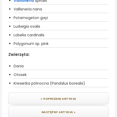
Vallisneria
spiralis
Vallisneria nana
Potamogeton gayi
Ludwigia ovalis
Lobelia cardinalis
Polygonum sp. pink
Zwierzęta:
Danio
Otosek
Krewetka północna (Pandalus borealis)
« POPRZEDNI ARTYKUŁ
NASTĘPNY ARTYKUŁ »