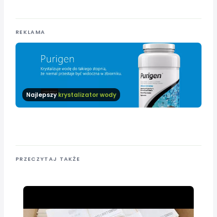
REKLAMA
Najlepszy
krystalizator wody
PRZECZYTAJ TAKŻE