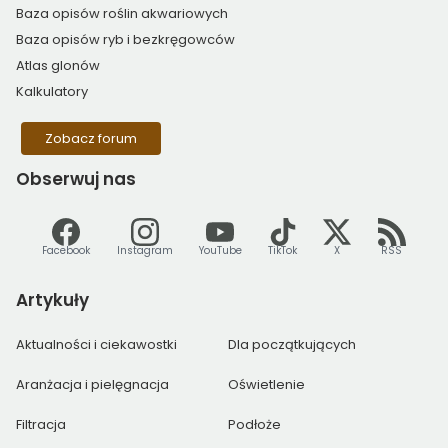
Baza opisów roślin akwariowych
Baza opisów ryb i bezkręgowców
Atlas glonów
Kalkulatory
Zobacz forum
Obserwuj
nas
Facebook
Instagram
YouTube
TikTok
X
RSS
Artykuły
Aktualności i ciekawostki
Dla początkujących
Aranżacja i pielęgnacja
Oświetlenie
Filtracja
Podłoże