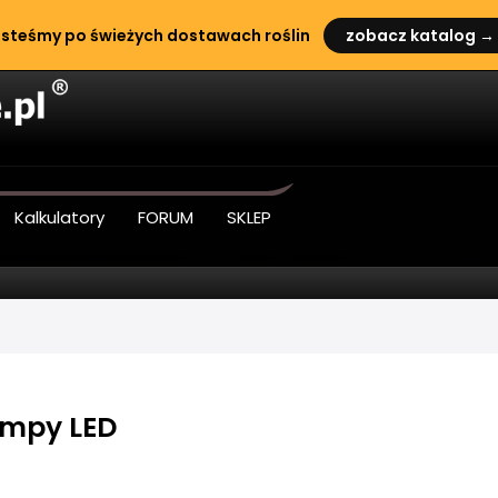
steśmy po świeżych dostawach roślin
zobacz katalog →
Kalkulatory
FORUM
SKLEP
ampy LED