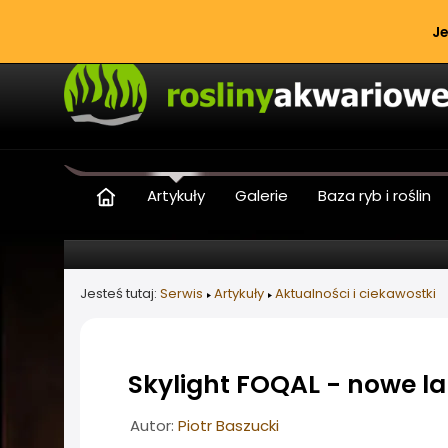
Je
Artykuły
Galerie
Baza ryb i roślin
Jesteś tutaj:
Serwis
Artykuły
Aktualności i ciekawostki
Skylight FOQAL - nowe l
Informacje o artykule
Autor:
Piotr Baszucki