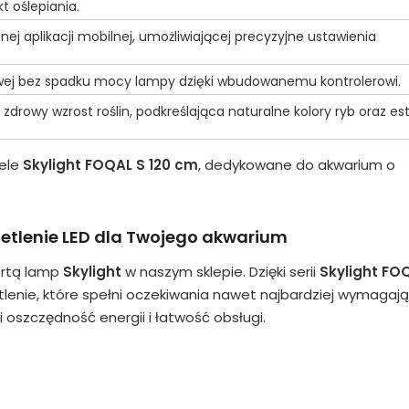
t oślepiania.
j aplikacji mobilnej, umożliwiającej precyzyjne ustawienia
owej bez spadku mocy lampy dzięki wbudowanemu kontrolerowi.
drowy wzrost roślin, podkreślająca naturalne kolory ryb oraz es
dele
Skylight FOQAL S 120 cm
, dedykowane do akwarium o
etlenie LED dla Twojego akwarium
ertą lamp
Skylight
w naszym sklepie. Dzięki serii
Skylight FO
lenie, które spełni oczekiwania nawet najbardziej wymagaj
 oszczędność energii i łatwość obsługi.