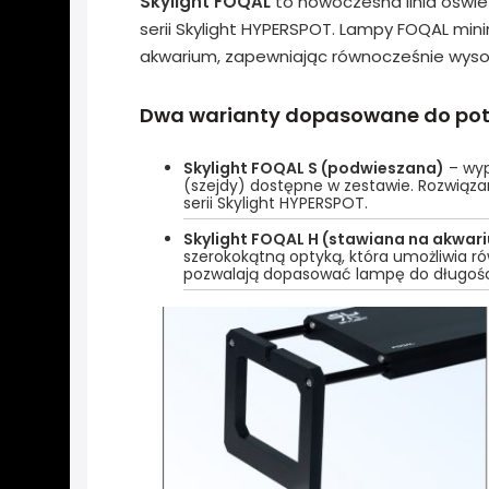
Skylight FOQAL
to nowoczesna linia oświe
serii Skylight HYPERSPOT. Lampy FOQAL mini
akwarium, zapewniając równocześnie wysoką
Dwa warianty dopasowane do pot
Skylight FOQAL S (podwieszana)
– wyp
(szejdy) dostępne w zestawie. Rozwiąz
serii Skylight HYPERSPOT.
Skylight FOQAL H (stawiana na akwar
szerokokątną optyką, która umożliwia ró
pozwalają dopasować lampę do długośc