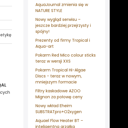
AquaJournal zmienia się w
NATURE STYLE
Nowy wygląd serwisu –
jeszcze bardziej przejrzysty i
spójny!
tetykę
Prezenty od firmy Tropical i
Aqua-art
Pokarm Red Mico colour sticks
teraz w wersji XXS
Pokarm Tropical Hi-Algae
Discs - teraz w nowym,
mniejszym formacie
QAL
Filtry kaskadowe AZOO
ących
Mignon za połowę ceny
Nowy wkład Eheim
SUBSTRATpro+O2xygen
Aquael Flow Heater BT –
inteligentna grzałka