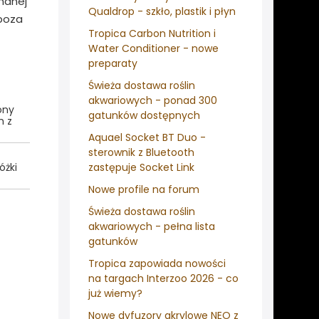
nanej
Qualdrop - szkło, plastik i płyn
 poza
Tropica Carbon Nutrition i
Water Conditioner - nowe
preparaty
Świeża dostawa roślin
akwariowych - ponad 300
ony
gatunków dostępnych
m z
Aquael Socket BT Duo -
sterownik z Bluetooth
óżki
zastępuje Socket Link
Nowe profile na forum
Świeża dostawa roślin
akwariowych - pełna lista
gatunków
Tropica zapowiada nowości
na targach Interzoo 2026 - co
już wiemy?
Nowe dyfuzory akrylowe NEO z