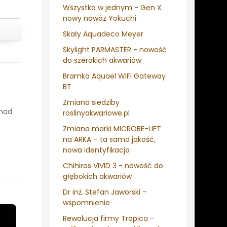
Wszystko w jednym - Gen X
nowy nawóz Yokuchi
Skały Aquadeco Meyer
Skylight PARMASTER - nowość
do szerokich akwariów
Bramka Aquael WiFi Gateway
BT
Zmiana siedziby
onad
roslinyakwariowe.pl
Zmiana marki MICROBE-LIFT
na ARKA – ta sama jakość,
nowa identyfikacja
Chihiros VIVID 3 - nowość do
głębokich akwariów
Dr inż. Stefan Jaworski –
wspomnienie
Rewolucja firmy Tropica -