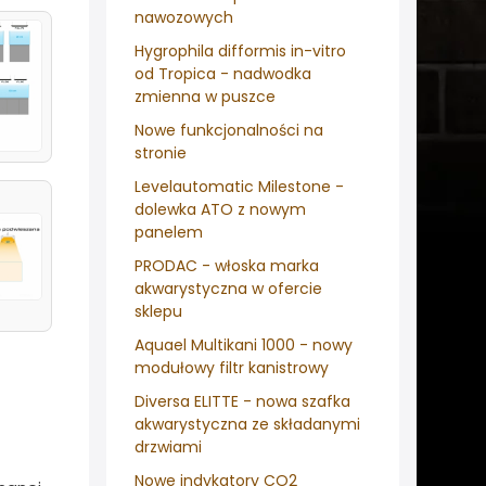
nawozowych
Hygrophila difformis in-vitro
od Tropica - nadwodka
zmienna w puszce
Nowe funkcjonalności na
stronie
Levelautomatic Milestone -
dolewka ATO z nowym
panelem
PRODAC - włoska marka
akwarystyczna w ofercie
sklepu
Aquael Multikani 1000 - nowy
modułowy filtr kanistrowy
Diversa ELITTE - nowa szafka
akwarystyczna ze składanymi
drzwiami
Nowe indykatory CO2