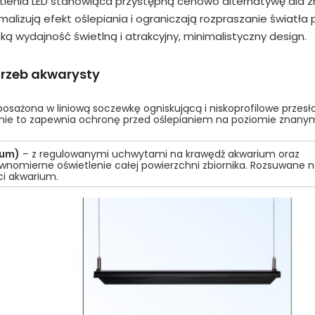
tlenia LED stanowiąca przystępną cenowo alternatywę dla z
malizują efekt oślepiania i ograniczają rozpraszanie światła
 wydajność świetlną i atrakcyjny, minimalistyczny design.
rzeb akwarysty
osażona w liniową soczewkę ogniskującą i niskoprofilowe przesł
anie to zapewnia ochronę przed oślepianiem na poziomie znany
ium)
– z regulowanymi uchwytami na krawędź akwarium oraz
wnomierne oświetlenie całej powierzchni zbiornika. Rozsuwane n
i akwarium.