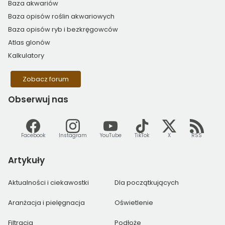
Baza akwariów
Baza opisów roślin akwariowych
Baza opisów ryb i bezkręgowców
Atlas glonów
Kalkulatory
Zobacz forum
Obserwuj
nas
Facebook
Instagram
YouTube
TikTok
X
RSS
Artykuły
Aktualności i ciekawostki
Dla początkujących
Aranżacja i pielęgnacja
Oświetlenie
Filtracja
Podłoże