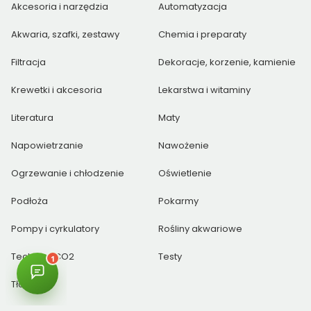
Akcesoria i narzędzia
Automatyzacja
Akwaria, szafki, zestawy
Chemia i preparaty
Filtracja
Dekoracje, korzenie, kamienie
Krewetki i akcesoria
Lekarstwa i witaminy
Literatura
Maty
Napowietrzanie
Nawożenie
Ogrzewanie i chłodzenie
Oświetlenie
Podłoża
Pokarmy
Pompy i cyrkulatory
Rośliny akwariowe
Technika CO2
Testy
Tła