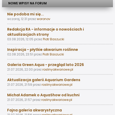
NOWE WPISY NA FORUM
Nie podoba mi się...
wczoraj, 12:31
przez
woronov
Redakcja RA - informacje o nowościach i
aktualizacjach strony
03.08.2026, 12:05
przez
Piotr Baszucki
Inspiracja - płytkie akwarium roślinne
02.08.2026, 23:51
przez
Piotr Baszucki
Galeria Green Aqua - przegląd lato 2026
21.07.2026, 22:00
przez
roslinyakwariowe.pl
Aktualizacja galerii Aquarium Gardens
21.07.2026, 21:59
przez
roslinyakwariowe.pl
Michał Adamek o AquaShow od kuchni
21.07.2026, 21:57
przez
roslinyakwariowe.pl
Fajna galeria akwarystyczna
21.07.2026, 21:56
przez
roslinyakwariowe.pl