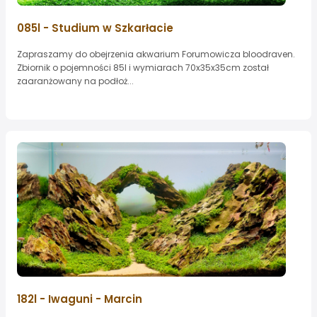
085l - Studium w Szkarłacie
Zapraszamy do obejrzenia akwarium Forumowicza bloodraven.
Zbiornik o pojemności 85l i wymiarach 70x35x35cm został
zaaranżowany na podłoż...
182l - Iwaguni - Marcin