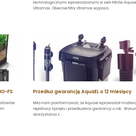
technologicznymi wprowadzonymi w serii filtrów Aquae
Ultramax. Obecnie filtry Utramax wyposa...
IO-FS
Przedłuż gwarancję AquaEL o 12 miesięcy
zestawów
Miło nam poinformować, że Aquael wprowadził możliw
rem
rejestracji sprzętu i przedłużenia gwarancji o rok. Warun
skorzystania z...