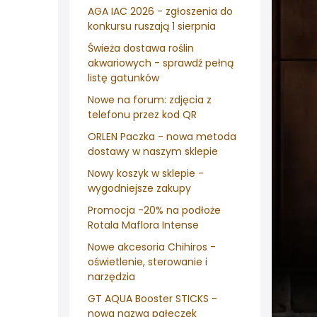
AGA IAC 2026 - zgłoszenia do
konkursu ruszają 1 sierpnia
Świeża dostawa roślin
akwariowych - sprawdź pełną
listę gatunków
Nowe na forum: zdjęcia z
telefonu przez kod QR
ORLEN Paczka - nowa metoda
dostawy w naszym sklepie
Nowy koszyk w sklepie -
wygodniejsze zakupy
Promocja -20% na podłoże
Rotala Maflora Intense
Nowe akcesoria Chihiros -
oświetlenie, sterowanie i
narzędzia
GT AQUA Booster STICKS -
nowa nazwa pałeczek