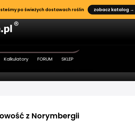
steśmy po świeżych dostawach roślin
zobacz katalog →
Kalkulatory
FORUM
SKLEP
nowość z Norymbergii