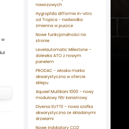
nawozowych
Hygrophila difformis in-vitro
od Tropica - nadwodka
zmienna w puszce
Nowe funkcjonalności na
e w
stronie
Levelautomatic Milestone -
duł
dolewka ATO z nowym
panelem
PRODAC - włoska marka
akwarystyczna w ofercie
sklepu
Aquael Multikani 1000 - nowy
modułowy filtr kanistrowy
Diversa ELITTE - nowa szafka
akwarystyczna ze składanymi
drzwiami
Nowe indykatory CO2