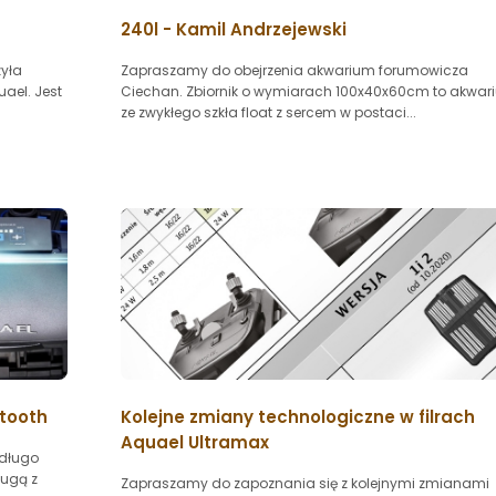
240l - Kamil Andrzejewski
zyła
Zapraszamy do obejrzenia akwarium forumowicza
uael. Jest
Ciechan. Zbiornik o wymiarach 100x40x60cm to akwar
ze zwykłego szkła float z sercem w postaci...
tooth
Kolejne zmiany technologiczne w filrach
Aquael Ultramax
 długo
ługą z
Zapraszamy do zapoznania się z kolejnymi zmianami