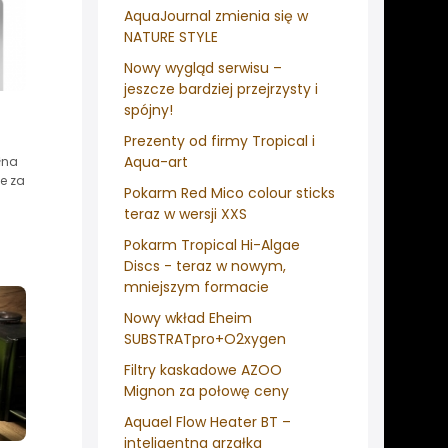
AquaJournal zmienia się w
NATURE STYLE
Nowy wygląd serwisu –
jeszcze bardziej przejrzysty i
spójny!
Prezenty od firmy Tropical i
Aqua-art
łna
e za
Pokarm Red Mico colour sticks
teraz w wersji XXS
Pokarm Tropical Hi-Algae
Discs - teraz w nowym,
mniejszym formacie
Nowy wkład Eheim
SUBSTRATpro+O2xygen
Filtry kaskadowe AZOO
Mignon za połowę ceny
Aquael Flow Heater BT –
inteligentna grzałka