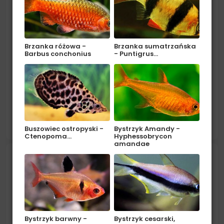
Brzanka różowa -
Brzanka sumatrzańska
Barbus conchonius
- Puntigrus…
Pochodzenie: Ameryka Środkowa (Meksyk,
Gwatemala, Honduras). Środowisko: W naturze
zamieszkuje mniejsze rzeki i strumienie. Akwarium
czytaj więcej
powinno być bogate w roślinność (wzdłuż ścian
Buszowiec ostropyski -
Bystrzyk Amandy -
Ctenopoma…
Hyphessobrycon
tylnych i bocznych) i dużą przestrzeń do
amandae
swobodnego...
Pielęgniczka Viejita czerwona -
Apistogramma Viejita RED MUSK
Bystrzyk barwny -
Bystrzyk cesarski,