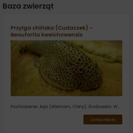
Baza zwierząt
Przylga chińska (Cudaczek) -
Beaufortia kweichowensis
Pochodzenie: Azja (Wietnam, Chiny). Środowisko: W
naturze zamieszkuje płytkie potoki oraz górskie rzeki z
piaszczystym dnem. Akwarium należy wyposażyć w
czytaj więcej
piaszczyste lub żwirowe podłoże oraz płaskie
kamienie...