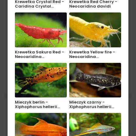
Krewetka Crystal Red -
Krewetka Red Cherry -
Caridina Crystal…
Neocaridina davidi
Krewetka Sakura Red -
Krewetka Yellow fire -
Neocaridina…
Neocaridina…
Pochodzenie: Ameryka Południowa (Peru, Brazylia).
Środowisko: W naturze zamieszkuje wody stojące i
małe dopływy rzek. Akwarium powinno mieć niezbyt
czytaj więcej
intensywne oświetlenie i być gęsto obsadzone
roślinami...
Mieczyk berlin -
Mieczyk czarny -
Xiphophorus hellerii…
Xiphophorus hellerii…
Kardynałek złoty - Tanichthys
albonubes GOLD