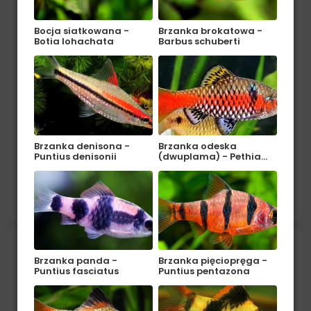
Bocja siatkowana -
Brzanka brokatowa -
Botia lohachata
Barbus schuberti
Brzanka denisona -
Brzanka odeska
Puntius denisonii
(dwuplama) - Pethia…
Pochodzenie: Azja (Japonia, Tajwan, Malezja, Filipiny,
płd. Chiny). Środowisko: W naturze zamieszkuje
wartkie tropikalne strumienie i potoki. W akwarium
czytaj więcej
należy zapewnić temu gatunkowi drobne...
Mieczyk jabłkowy - Xiphophorus hellerii
Brzanka panda -
Brzanka pięciopręga -
Puntius fasciatus
Puntius pentazona
apple