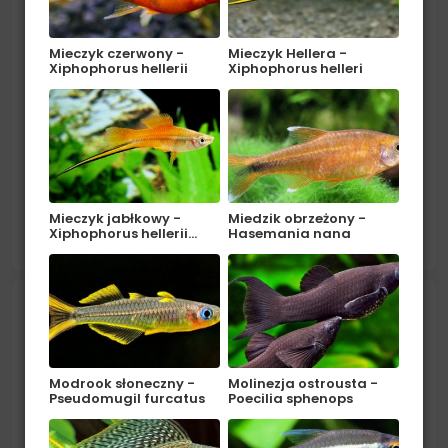
Mieczyk czerwony -
Mieczyk Hellera -
Xiphophorus hellerii
Xiphophorus helleri
Pochodzenie: Azja (Chiny, Wietnam). Środowisko: W
naturze bytuje w górskich rzekach i strumieniach,
Mieczyk jabłkowy -
Miedzik obrzeżony -
porośniętych gęstą roślinnością. W akwarium należy
czytaj więcej
Xiphophorus hellerii…
Hasemania nana
zapewnić dużą ilość kryjówek...
Miedzik obrzeżony - Hasemania nana
Modrook słoneczny -
Molinezja ostrousta -
Pseudomugil furcatus
Poecilia sphenops