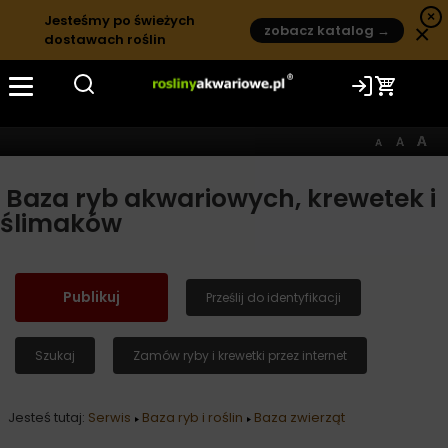
×
Jesteśmy po świeżych
×
zobacz katalog →
dostawach roślin
Baza ryb akwariowych, krewetek i
ślimaków
Publikuj
Prześlij do identyfikacji
Szukaj
Zamów ryby i krewetki przez internet
Jesteś tutaj:
Serwis
Baza ryb i roślin
Baza zwierząt