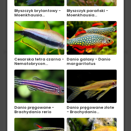
Błyszczyk brylantowy -
Błyszczyk parański -
Moenkhausia…
Moenkhausia…
Pochodzenie: Ameryka Południowa (Peru).
Środowisko: Akwarium powinno być wyposażone w
podłoże piaszczyste lub z drobnego żwiru i miejscowo
czytaj więcej
gęsto obsadzone roślinami. Należy zapewnić...
Cesarska tetra czarna -
Danio galaxy - Danio
Nematobrycon…
margaritatus
Skalar Red Devil - Pterophyllum scalare
Danio pręgowane -
Danio pręgowane złote
Brachydanio rerio
- Brachydanio…