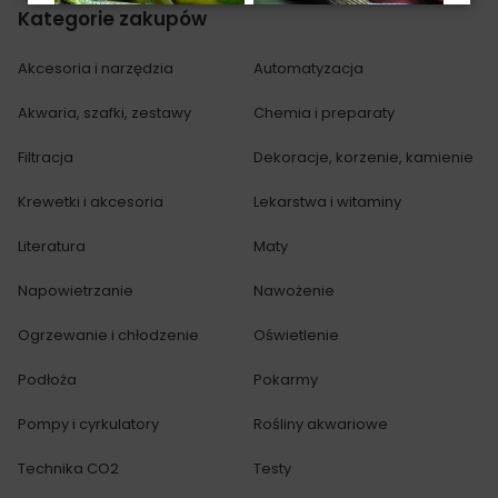
Kategorie
zakupów
Akcesoria i narzędzia
Automatyzacja
Akwaria, szafki, zestawy
Chemia i preparaty
Zwinnik czerwonousty -
Zwinnik Latarnik -
Hemigrammus…
Hemigrammus Ocellifer
Filtracja
Dekoracje, korzenie, kamienie
Krewetki i akcesoria
Lekarstwa i witaminy
Literatura
Maty
Napowietrzanie
Nawożenie
Złota rybka - Carassius
auratus auratus
Ogrzewanie i chłodzenie
Oświetlenie
Podłoża
Pokarmy
Pompy i cyrkulatory
Rośliny akwariowe
Technika CO2
Testy