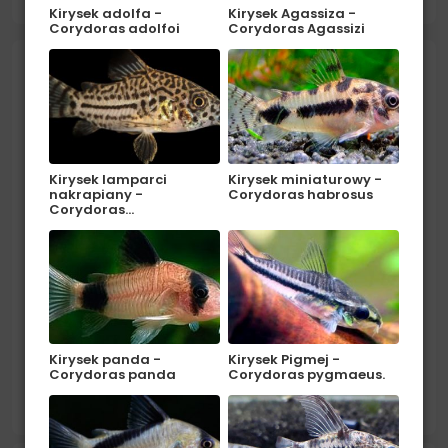
obsadzone roślinami...
Kirysek adolfa -
Kirysek Agassiza -
Corydoras adolfoi
Corydoras Agassizi
Szczupieńczyk dageta - Epiplatys
dageti
Kirysek lamparci
Kirysek miniaturowy -
nakrapiany -
Corydoras habrosus
Corydoras…
Pochodzenie: Afryka (Liberia, Wybrzeże Kości
Kirysek panda -
Kirysek Pigmej -
Słoniowej). Środowisko: W naturze zamieszkuje
Corydoras panda
Corydoras pygmaeus.
zarośnięte, spokojne wody stojące. Akwarium
czytaj więcej
powinno być miejscami gęsto zarośnięte roślinami i
udekorowane...