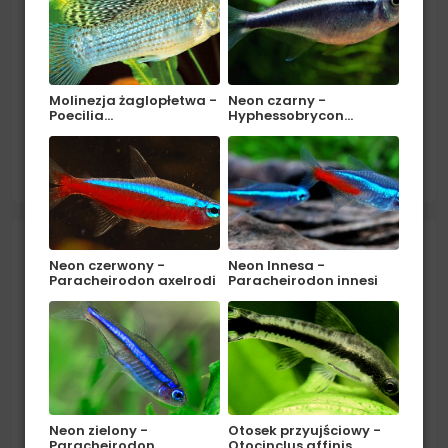
Molinezja żaglopłetwa -
Neon czarny -
Poecilia…
Hyphessobrycon…
Pochodzenie: Ameryka Południowa (wschodnia część
Brazylii, dorzecze rzeki Sao Francisco). Środowisko:
Zamieszkuje strumienie, dopływy rzek o jasnych i
czytaj więcej
ciemnych wodach. Akwarium powinno...
Neon czarny - Hyphessobrycon
Neon czerwony -
Neon Innesa -
Paracheirodon axelrodi
Paracheirodon innesi
herbertaxelrodi
Neon zielony -
Otosek przyujściowy -
Paracheirodon
Otocinclus affinis