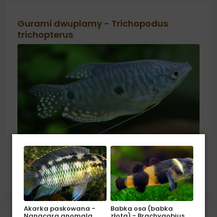
Gurami dwuplamy - Trichopodus
trichopterus
Pochodzenie: Azja (Birma, Malezja, Tajlandia, Malezja,
Kambodża). Środowisko: W naturze zamieszkuje
stojące lub wolno płynące wody.Aby zapewnić temu
czytaj więcej
gatunkowi odpowiednie warunki bytowe zbiornik
powinien być gęsto...
Akarka paskowana -
Babka osa (babka
Nanacara anomala
złota) - Brachygobius…