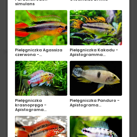
simulans
Pochodzenie: Ameryka Południowa (Paragwaj,
płaskowyż Mato Grosso). Środowisko: Zamieszkuje
strumienie, rzeki i dorzecza. Akwarium należy
czytaj więcej
wyposażyć w ciemne, żwirowe podłoże i gęsto
obsadzić...
Pielęgniczka Agassiza
Pielęgniczka Kakadu -
czerwona -…
Apistogramma…
Zwinnik czerwonousty - Hemigrammus
rhodostomus
Pielęgniczka
Pielęgniczka Panduro -
krasnopręga -
Apistograma…
Apistograma…