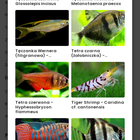
Aranżacja i pielęgnacja
Oświetlenie
Glossolepis incisus
Melanotaenia praecox
Filtracja
Podłoże
Technika CO2
Nawożenie
Zwierzęta
Rośliny
Tęczanka Wernera
Tetra czarna
Glony
Paludarium i wabi-kusa
(filigranowa) -…
(żałobniczka) -…
DIY - zrób to sam
Recenzje
Informacje
O nas
Mapa strony
Tetra czerwona -
Tiger Shrimp - Caridina
Regulamin
Polityka prywatności
Hyphessobrycon
cf. cantonensis
flammeus
Współpraca i reklama
Kontakt
Profesjonalny
sklep akwarystyczny