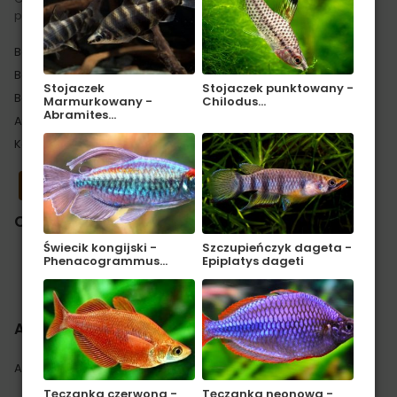
profesjonalnych aranżacji.
Baza akwariów
Baza opisów roślin akwariowych
Stojaczek
Stojaczek punktowany -
Baza opisów ryb i bezkręgowców
Marmurkowany -
Chilodus…
Abramites…
Atlas glonów
Kalkulatory
Zobacz forum
Obserwuj
nas
Świecik kongijski -
Szczupieńczyk dageta -
Phenacogrammus…
Epiplatys dageti
Facebook
Instagram
YouTube
TikTok
X
RSS
Artykuły
Aktualności i ciekawostki
Dla początkujących
Tęczanka czerwona -
Tęczanka neonowa -