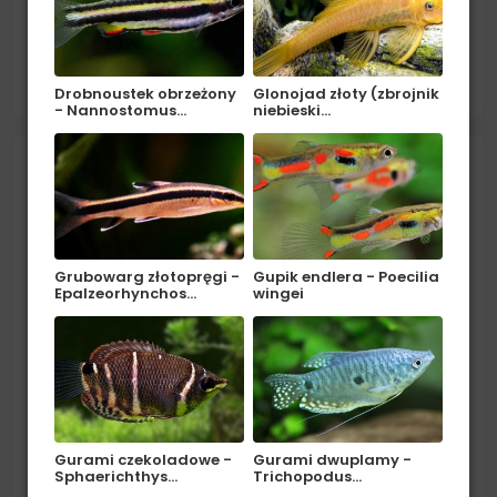
Pochodzenie: Ameryka Południowa (Kolumbia,
Gujana, Surinam, Gujana francuska, Peru, Brazylia).
Środowisko: W naturze zamieszkuje obszary
czytaj więcej
zalewowe, bagienne, porośnięte gęstą roślinnością.
Drobnoustek obrzeżony
Glonojad złoty (zbrojnik
- Nannostomus…
niebieski…
Są to wody przejrzyste...
Pielęgniczka Panduro - Apistograma
panduro
Grubowarg złotopręgi -
Gupik endlera - Poecilia
Epalzeorhynchos…
wingei
Gurami czekoladowe -
Gurami dwuplamy -
Sphaerichthys…
Trichopodus…
Pochodzenie: Ameryka Południowa (Peru).