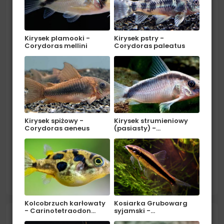
Tęczanka czerwona - Glossolepis
incisus
Kirysek plamooki -
Kirysek pstry -
Corydoras mellini
Corydoras paleatus
Kirysek spiżowy -
Kirysek strumieniowy
Corydoras aeneus
(pasiasty) -…
Pochodzenie: Nowa Gwinea (jezioro Sentai i okolice w
prowincji Irian Jaya). Środowisko: Jest to gatunek
endemiczny - zamieszkuje tylko jezioro Sentani...
czytaj więcej
Kolcobrzuch karłowaty
Kosiarka Grubowarg
- Carinotetraodon…
syjamski -…