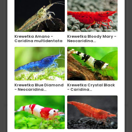
Błyszczyk parański - Moenkhausia
sanctaefilomenae
Krewetka Amano -
Krewetka Bloody Mary -
Caridina multidentata
Neocaridina…
Pochodzenie: Ameryka Południowa (Brazylia,
Paragwaj, Argentyna). Środowisko: W naturze
Krewetka Blue Diamond
Krewetka Crystal Black
- Neocaridina…
- Caridina…
zamieszkuje gęsto zarośnięte rzeki o wolno
czytaj więcej
płynących i przejrzystych...
Pielęgniczka krasnopręga -
Apistograma hongsloi