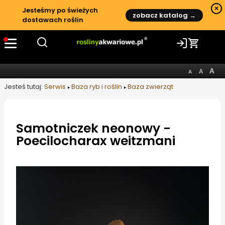
×
Jesteśmy po świeżych
zobacz katalog →
dostawach roślin
Jesteś tutaj:
Serwis
Baza ryb i roślin
Baza zwierząt
Samotniczek neonowy -
Poecilocharax weitzmani