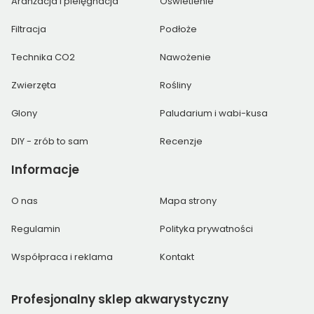
Aranżacja i pielęgnacja
Oświetlenie
Filtracja
Podłoże
Technika CO2
Nawożenie
Zwierzęta
Rośliny
Glony
Paludarium i wabi-kusa
DIY - zrób to sam
Recenzje
Informacje
O nas
Mapa strony
Regulamin
Polityka prywatności
Współpraca i reklama
Kontakt
Profesjonalny
sklep akwarystyczny