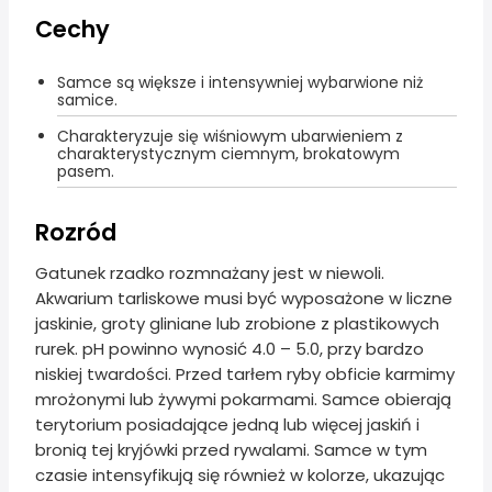
Cechy
Samce są większe i intensywniej wybarwione niż
samice.
Charakteryzuje się wiśniowym ubarwieniem z
charakterystycznym ciemnym, brokatowym
pasem.
Rozród
Gatunek rzadko rozmnażany jest w niewoli.
Akwarium tarliskowe musi być wyposażone w liczne
jaskinie, groty gliniane lub zrobione z plastikowych
rurek. pH powinno wynosić 4.0 – 5.0, przy bardzo
niskiej twardości. Przed tarłem ryby obficie karmimy
mrożonymi lub żywymi pokarmami. Samce obierają
terytorium posiadające jedną lub więcej jaskiń i
bronią tej kryjówki przed rywalami. Samce w tym
czasie intensyfikują się również w kolorze, ukazując