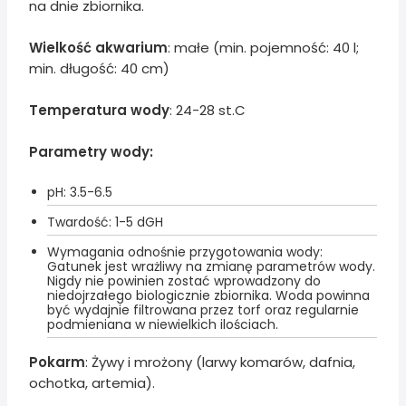
na dnie zbiornika.
Wielkość akwarium
: małe (min. pojemność: 40 l;
min. długość: 40 cm)
Temperatura wody
: 24-28 st.C
Parametry wody:
pH: 3.5-6.5
Twardość: 1-5 dGH
Wymagania odnośnie przygotowania wody:
Gatunek jest wrażliwy na zmianę parametrów wody.
Nigdy nie powinien zostać wprowadzony do
niedojrzałego biologicznie zbiornika. Woda powinna
być wydajnie filtrowana przez torf oraz regularnie
podmieniana w niewielkich ilościach.
Pokarm
: Żywy i mrożony (larwy komarów, dafnia,
ochotka, artemia).