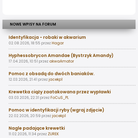
NOWE WPISY NA FORUM
Identyfikacja - robaki w akwarium
02.08.2026, 18:55
przez
Hagar
Hyphessobrycon Amandae (Bystrzyk Amandy)
17.04.2026, 10:51
przez
akwaAmator
Pomoc z obsadą do dwóch baniaków.
12.03.2026, 21:41
przez
jacekp1
Krewetka ciąży zaatakowana przez wypławki
03.03.2026, 22:31
przez
FoCuS_PL
Pomoc w identyfikacji ryby (wgraj zdjęcie)
22.02.2026, 20:59
przez
jacekp1
Nagle padające krewetki
11.02.2026, 11:34
przez
ZUREK