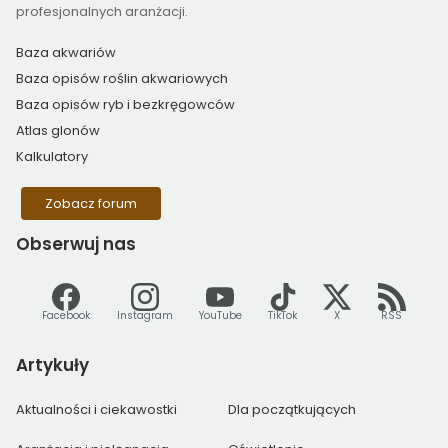
profesjonalnych aranżacji.
Baza akwariów
Baza opisów roślin akwariowych
Baza opisów ryb i bezkręgowców
Atlas glonów
Kalkulatory
Zobacz forum
Obserwuj
nas
Facebook
Instagram
YouTube
TikTok
X
RSS
Artykuły
Aktualności i ciekawostki
Dla początkujących