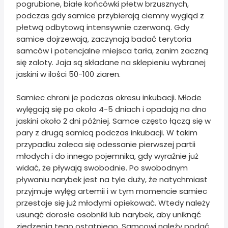
pogrubione, białe końcówki płetw brzusznych,
podczas gdy samice przybierają ciemny wygląd z
płetwą odbytową intensywnie czerwoną. Gdy
samice dojrzewają, zaczynają badać terytoria
samców i potencjalne miejsca tarła, zanim zaczną
się zaloty. Jaja są składane na sklepieniu wybranej
jaskini w ilości 50-100 ziaren.
Samiec chroni je podczas okresu inkubacji. Młode
wylęgają się po około 4-5 dniach i opadają na dno
jaskini około 2 dni później. Samce często łączą się w
pary z drugą samicą podczas inkubacji. W takim
przypadku zaleca się odessanie pierwszej partii
młodych i do innego pojemnika, gdy wyraźnie już
widać, że pływają swobodnie. Po swobodnym
pływaniu narybek jest na tyle duży, że natychmiast
przyjmuje wylęg artemii i w tym momencie samiec
przestaje się już młodymi opiekować. Wtedy należy
usunąć dorosłe osobniki lub narybek, aby uniknąć
zjedzenia tego ostatniego. Samcowi należy podać