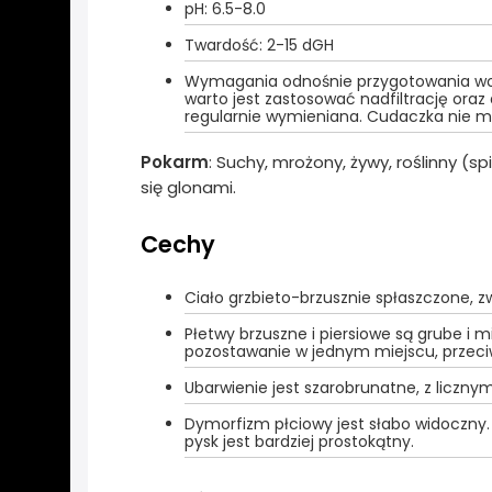
pH: 6.5-8.0
Twardość: 2-15 dGH
Wymagania odnośnie przygotowania wod
warto jest zastosować nadfiltrację or
regularnie wymieniana. Cudaczka nie 
Pokarm
: Suchy, mrożony, żywy, roślinny (s
się glonami.
Cechy
Ciało grzbieto-brzusznie spłaszczone, z
Płetwy brzuszne i piersiowe są grube i m
pozostawanie w jednym miejscu, przeci
Ubarwienie jest szarobrunatne, z liczn
Dymorfizm płciowy jest słabo widoczny.
pysk jest bardziej prostokątny.