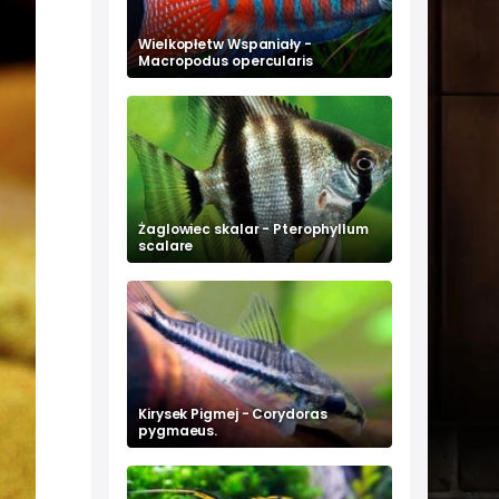
Wielkopłetw Wspaniały -
Macropodus opercularis
Żaglowiec skalar - Pterophyllum
scalare
Kirysek Pigmej - Corydoras
pygmaeus.