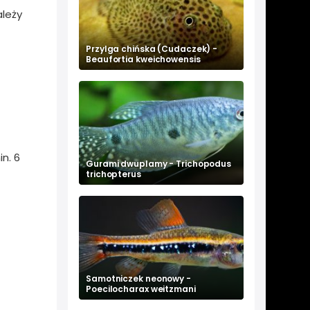
ależy
Przylga chińska (Cudaczek) -
Beaufortia kweichowensis
n. 6
Gurami dwuplamy - Trichopodus
trichopterus
Samotniczek neonowy -
Poecilocharax weitzmani