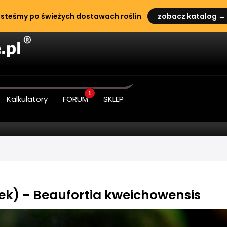
steśmy po świeżych dostawach roślin
zobacz katalog →
1
Kalkulatory
FORUM
SKLEP
ek) - Beaufortia kweichowensis