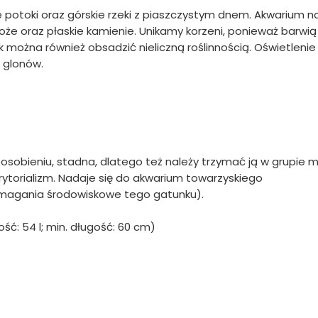
e potoki oraz górskie rzeki z piaszczystym dnem. Akwarium n
że oraz płaskie kamienie. Unikamy korzeni, ponieważ barwią
k można również obsadzić nieliczną roślinnością. Oświetlenie
t glonów.
osobieniu, stadna, dlatego też należy trzymać ją w grupie mi
ytorializm. Nadaje się do akwarium towarzyskiego
ymagania środowiskowe tego gatunku).
ość: 54 l; min. długość: 60 cm)