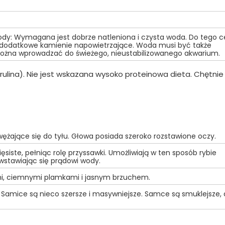
y: Wymagana jest dobrze natleniona i czysta woda. Do tego c
az dodatkowe kamienie napowietrzające. Woda musi być także
można wprowadzać do świeżego, nieustabilizowanego akwarium.
pirulina). Nie jest wskazana wysoko proteinowa dieta. Chętnie
wężające się do tyłu. Głowa posiada szeroko rozstawione oczy.
ięsiste, pełniąc rolę przyssawki. Umożliwiają w ten sposób rybie
wstawiając się prądowi wody.
ymi, ciemnymi plamkami i jasnym brzuchem.
 Samice są nieco szersze i masywniejsze. Samce są smuklejsze, 