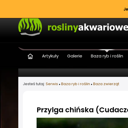
Je
Artykuły
Galerie
Baza ryb i roślin
Jesteś tutaj:
Serwis
Baza ryb i roślin
Baza zwierząt
Przylga chińska (Cudacz