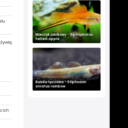
elu
Mieczyk jabłkowy - Xiphophorus
hellerii apple
 żywią
Babka tęczowa - Stiphodon
ornatus rainbow
a ich