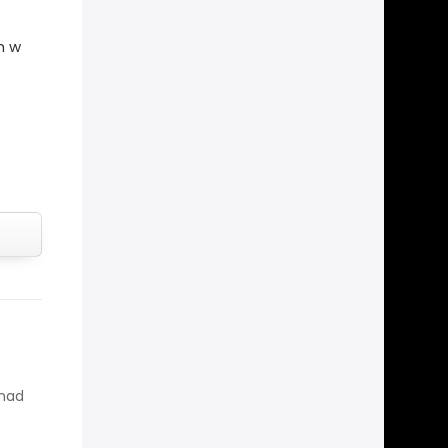
h w
onad