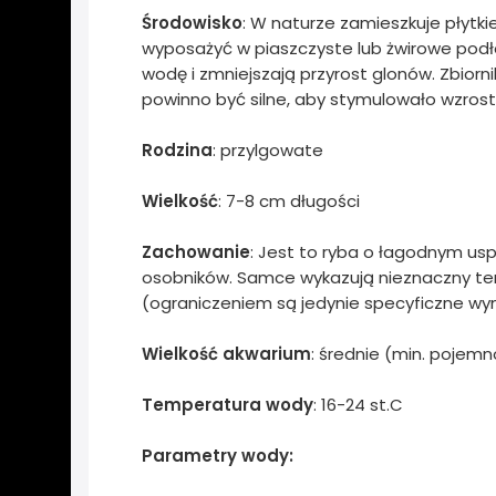
Środowisko
: W naturze zamieszkuje płytki
wyposażyć w piaszczyste lub żwirowe podło
wodę i zmniejszają przyrost glonów. Zbiorni
powinno być silne, aby stymulowało wzros
Rodzina
: przylgowate
Wielkość
: 7-8 cm długości
Zachowanie
: Jest to ryba o łagodnym usp
osobników. Samce wykazują nieznaczny ter
(ograniczeniem są jedynie specyficzne w
Wielkość akwarium
: średnie (min. pojemn
Temperatura wody
: 16-24 st.C
Parametry wody: